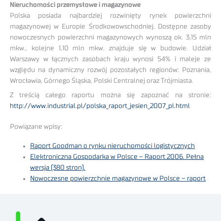
Nieruchomości przemysłowe i magazynowe
Polska posiada najbardziej rozwinięty rynek powierzchni
magazynowej w Europie Środkowowschodniej. Dostępne zasoby
nowoczesnych powierzchni magazynowych wynoszą ok. 3,15 mln
mkw., kolejne 1,10 mln mkw. znajduje się w budowie. Udział
Warszawy w łącznych zasobach kraju wynosi 54% i maleje ze
względu na dynamiczny rozwój pozostałych regionów: Poznania,
Wrocławia, Górnego Śląska, Polski Centralnej oraz Trójmiasta.
Z treścią całego raportu można się zapoznać na stronie:
http://www.industrial.pl/polska_raport_jesien_2007_pl.html
Powiązane wpisy:
Raport Goodman o rynku nieruchomości logistycznych
Elektroniczna Gospodarka w Polsce – Raport 2006. Pełna
wersja (380 stron).
Nowoczesne powierzchnie magazynowe w Polsce – raport