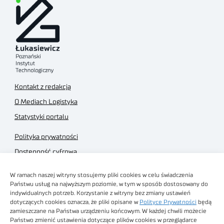
Kontakt z redakcją
O Mediach Logistyka
Statystyki portalu
Polityka prywatności
Dostępność cyfrowa
Regulamin Portalu
W ramach naszej witryny stosujemy pliki cookies w celu świadczenia
Regulamin sklepu
Państwu usług na najwyższym poziomie, w tym w sposób dostosowany do
indywidualnych potrzeb. Korzystanie z witryny bez zmiany ustawień
dotyczących cookies oznacza, że pliki opisane w
Polityce Prywatności
będą
zamieszczane na Państwa urządzeniu końcowym. W każdej chwili możecie
Państwo zmienić ustawienia dotyczące plików cookies w przeglądarce