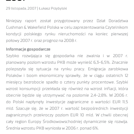
29 listopada, 2007 | Łukasz Przybylski
Niniejszy raport został przygotowany przez Dział Doradztwa
Cushman & Wakefield Polska w celu zaprezentowania Czytelnikom
kondycji polskiego rynku nieruchomości na koniec pierwszej
połowy 2007 r. oraz prognoz na 2008 r.
Informacje gospodarcze
Szybko rozwijająca się gospodarka nie zwalnia i w 2007 r.
planowany poziom wzrostu PKB może wynieść 6,3-6,5%. Znacznie
polepszyła się sytuacja na rynku pracy. Emigracja zarobkowa
Polaków i boom ekonomiczny sprawiły, że w ciągu ostatnich 12
miesięcy bezrobocie spadło o cztery punkty procentowe. Szybki
wzrost konsumpcji przekłada się również na wzrost inflacji, która
obecnie będzie się utrzymywać na poziomie 2,4-2,8%. W 2006 r.
do Polski napłynęły inwestycje zagraniczne o wartości EUR 11,5
mld. Szacuje się, że w 2007 r. wartość bezpośrednich inwestycji
zagranicznych przekroczy poziom EUR 10 mld. W chwili obecnej
cały region Europy Środkowowschodniej dynamicznie się rozwija.
Średnia wzrostu PKB wyniosła w 2006 r. ponad 6%.