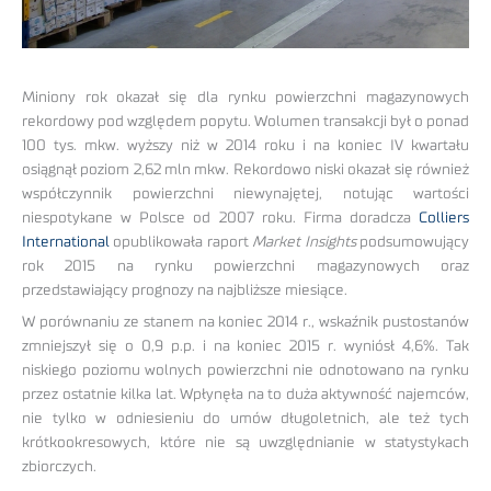
Miniony rok okazał się dla rynku powierzchni magazynowych
rekordowy pod względem popytu. Wolumen transakcji był o ponad
100 tys. mkw. wyższy niż w 2014 roku i na koniec IV kwartału
osiągnął poziom 2,62 mln mkw. Rekordowo niski okazał się również
współczynnik powierzchni niewynajętej, notując wartości
niespotykane w Polsce od 2007 roku. Firma doradcza
Colliers
International
opublikowała raport
Market Insights
podsumowujący
rok 2015 na rynku powierzchni magazynowych oraz
przedstawiający prognozy na najbliższe miesiące.
W porównaniu ze stanem na koniec 2014 r., wskaźnik pustostanów
zmniejszył się o 0,9 p.p. i na koniec 2015 r. wyniósł 4,6%. Tak
niskiego poziomu wolnych powierzchni nie odnotowano na rynku
przez ostatnie kilka lat. Wpłynęła na to duża aktywność najemców,
nie tylko w odniesieniu do umów długoletnich, ale też tych
krótkookresowych, które nie są uwzględnianie w statystykach
zbiorczych.