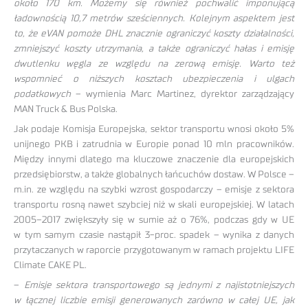
około 170 km. Możemy się również pochwalić imponującą
ładownością 10,7 metrów sześciennych. Kolejnym aspektem jest
to, że eVAN pomoże DHL znacznie ograniczyć koszty działalności,
zmniejszyć koszty utrzymania, a także ograniczyć hałas i emisję
dwutlenku węgla ze względu na zerową emisję. Warto też
wspomnieć o niższych kosztach ubezpieczenia i ulgach
podatkowych
– wymienia Marc Martinez, dyrektor zarządzający
MAN Truck & Bus Polska.
Jak podaje Komisja Europejska, sektor transportu wnosi około 5%
unijnego PKB i zatrudnia w Europie ponad 10 mln pracowników.
Między innymi dlatego ma kluczowe znaczenie dla europejskich
przedsiębiorstw, a także globalnych łańcuchów dostaw. W Polsce –
m.in. ze względu na szybki wzrost gospodarczy – emisje z sektora
transportu rosną nawet szybciej niż w skali europejskiej. W latach
2005–2017 zwiększyły się w sumie aż o 76%, podczas gdy w UE
w tym samym czasie nastąpił 3-proc. spadek – wynika z danych
przytaczanych w raporcie przygotowanym w ramach projektu LIFE
Climate CAKE PL.
–
Emisje sektora transportowego są jednymi z najistotniejszych
w łącznej liczbie emisji generowanych zarówno w całej UE, jak