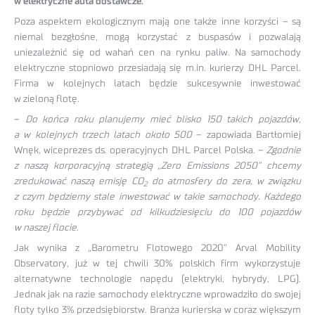
w elektryczne auta dostawcze.
Poza aspektem ekologicznym mają one także inne korzyści – są
niemal bezgłośne, mogą korzystać z buspasów i pozwalają
uniezależnić się od wahań cen na rynku paliw. Na samochody
elektryczne stopniowo przesiadają się m.in. kurierzy DHL Parcel.
Firma w kolejnych latach będzie sukcesywnie inwestować
w zieloną flotę.
–
Do końca roku planujemy mieć blisko 150 takich pojazdów,
a w kolejnych trzech latach około 500
– zapowiada Bartłomiej
Wnęk, wiceprezes ds. operacyjnych DHL Parcel Polska. –
Zgodnie
z naszą korporacyjną strategią „Zero Emissions 2050” chcemy
zredukować naszą emisję CO
do atmosfery do zera, w związku
2
z czym będziemy stale inwestować w takie samochody. Każdego
roku będzie przybywać od kilkudziesięciu do 100 pojazdów
w naszej flocie
.
Jak wynika z „Barometru Flotowego 2020” Arval Mobility
Observatory, już w tej chwili 30% polskich firm wykorzystuje
alternatywne technologie napędu (elektryki, hybrydy, LPG).
Jednak jak na razie samochody elektryczne wprowadziło do swojej
floty tylko 3% przedsiębiorstw. Branża kurierska w coraz większym