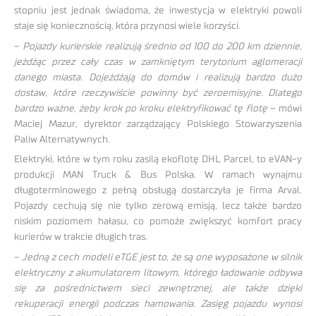
stopniu jest jednak świadoma, że inwestycja w elektryki powoli
staje się koniecznością, która przynosi wiele korzyści.
–
Pojazdy kurierskie realizują średnio od 100 do 200 km dziennie,
jeżdżąc przez cały czas w zamkniętym terytorium aglomeracji
danego miasta. Dojeżdżają do domów i realizują bardzo dużo
dostaw, które rzeczywiście powinny być zeroemisyjne. Dlatego
bardzo ważne, żeby krok po kroku elektryfikować tę flotę
– mówi
Maciej Mazur, dyrektor zarządzający Polskiego Stowarzyszenia
Paliw Alternatywnych.
Elektryki, które w tym roku zasilą ekoflotę DHL Parcel, to eVAN-y
produkcji MAN Truck & Bus Polska. W ramach wynajmu
długoterminowego z pełną obsługą dostarczyła je firma Arval.
Pojazdy cechują się nie tylko zerową emisją, lecz także bardzo
niskim poziomem hałasu, co pomoże zwiększyć komfort pracy
kurierów w trakcie długich tras.
–
Jedną z cech modeli eTGE jest to, że są one wyposażone w silnik
elektryczny z akumulatorem litowym, którego ładowanie odbywa
się za pośrednictwem sieci zewnętrznej, ale także dzięki
rekuperacji energii podczas hamowania. Zasięg pojazdu wynosi