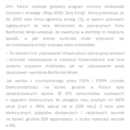
DHL Parcel realizuje globalny program ochrony środowiska
GoGreen i strategię „Misja 2050: Zero Emisji”, która przewiduje, że
do 2050 roku firma ograniczy emisję CO
w swoich procesach
2
logistycznych do zera. Wiceprezes ds. operacyjnych firmy
Bartłomiej Wnęk wskazuje, że inwestycje w ekoflotę to niejedyny
sposób, w jaki branża kurierska może przyczynić się
do redukowania emisji i poprawy stanu środowiska.
–
To również m.in. poprawianie infrastruktury operacyjnej sortowni
i terminali, inwestowanie w instalacje fotowoltaiczne oraz inne
systemy przyjazne środowisku, jak np. odzyskiwanie wody
deszczowej
– wymienia Bartłomiej Wnęk.
Jak wynika z uruchomionego przez PSPA i PZPM Licznika
Elektromobilności, na koniec grudnia w Polsce było
zarejestrowanych łącznie 18 875 samochodów osobowych
z napędem elektrycznym. W ubiegłym roku przybyło ich 9879
sztuk (czyli o 140% więcej niż w 2019 roku). Z kolei park
elektrycznych pojazdów dostawczych i ciężarowych wynosił
na koniec grudnia 839 egzemplarzy, a liczba rejestracji wzrosła
o 13%.