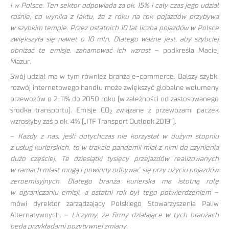
i w Polsce. Ten sektor odpowiada za ok. 15% i cały czas jego udział
rośnie, co wynika z faktu, że z roku na rok pojazdów przybywa
w szybkim tempie. Przez ostatnich 10 lat liczba pojazdów w Polsce
zwiększyła się nawet o 10 mln. Dlatego ważne jest, aby szybciej
obniżać te emisje, zahamować ich wzrost
– podkreśla Maciej
Mazur.
Swój udział ma w tym również branża e-commerce. Dalszy szybki
rozwój internetowego handlu może zwiększyć globalne wolumeny
przewozów o 2-11% do 2050 roku (w zależności od zastosowanego
środka transportu). Emisje CO
związane z przewozami paczek
2
wzrosłyby zaś o ok. 4% („ITF Transport Outlook 2019”).
–
Każdy z nas, jeśli dotychczas nie korzystał w dużym stopniu
z usług kurierskich, to w trakcie pandemii miał z nimi do czynienia
dużo częściej. Te dziesiątki tysięcy przejazdów realizowanych
w ramach miast mogą i powinny odbywać się przy użyciu pojazdów
zeroemisyjnych. Dlatego branża kurierska ma istotną rolę
w ograniczaniu emisji, a ostatni rok był tego potwierdzeniem
–
mówi dyrektor zarządzający Polskiego Stowarzyszenia Paliw
Alternatywnych. –
Liczymy, że firmy działające w tych branżach
będą przykładami pozytywnej zmiany
.