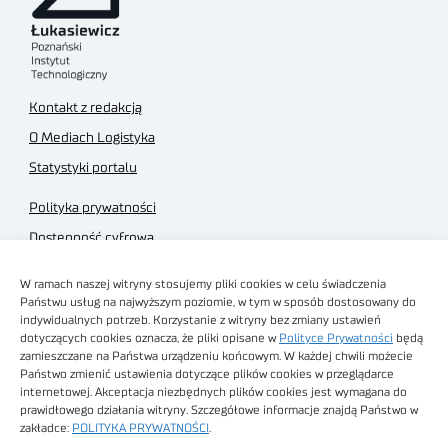
Kontakt z redakcją
O Mediach Logistyka
Statystyki portalu
Polityka prywatności
Dostępność cyfrowa
Regulamin Portalu
W ramach naszej witryny stosujemy pliki cookies w celu świadczenia
Regulamin sklepu
Państwu usług na najwyższym poziomie, w tym w sposób dostosowany do
indywidualnych potrzeb. Korzystanie z witryny bez zmiany ustawień
dotyczących cookies oznacza, że pliki opisane w
Polityce Prywatności
będą
zamieszczane na Państwa urządzeniu końcowym. W każdej chwili możecie
Państwo zmienić ustawienia dotyczące plików cookies w przeglądarce
internetowej. Akceptacja niezbędnych plików cookies jest wymagana do
Obrazy stockowe
prawidłowego działania witryny. Szczegółowe informacje znajdą Państwo w
autorstwa
zakładce:
POLITYKA PRYWATNOŚCI
.