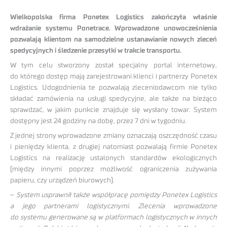
Wielkopolska firma Ponetex Logistics zakończyła właśnie
wdrażanie systemu Ponetrace. Wprowadzone unowocześnienia
pozwalają klientom na samodzielne ustanawianie nowych zleceń
spedycyjnych i śledzenie przesyłki w trakcie transportu.
W tym celu stworzony został specjalny portal internetowy,
do którego dostęp mają zarejestrowani klienci i partnerzy Ponetex
Logistics. Udogodnienia te pozwalają zleceniodawcom nie tylko
składać zamówienia na usługi spedycyjne, ale także na bieżąco
sprawdzać, w jakim punkcie znajduje się wysłany towar. System
dostępny jest 24 godziny na dobę, przez 7 dni w tygodniu.
Z jednej strony wprowadzone zmiany oznaczają oszczędność czasu
i pieniędzy klienta, z drugiej natomiast pozwalają firmie Ponetex
Logistics na realizację ustalonych standardów ekologicznych
(między innymi poprzez możliwość ograniczenia zużywania
papieru, czy urządzeń biurowych).
–
System usprawnił także współpracę pomiędzy Ponetex Logistics
a jego partnerami logistycznymi. Zlecenia wprowadzone
do systemu generowane są w platformach logistycznych w innych