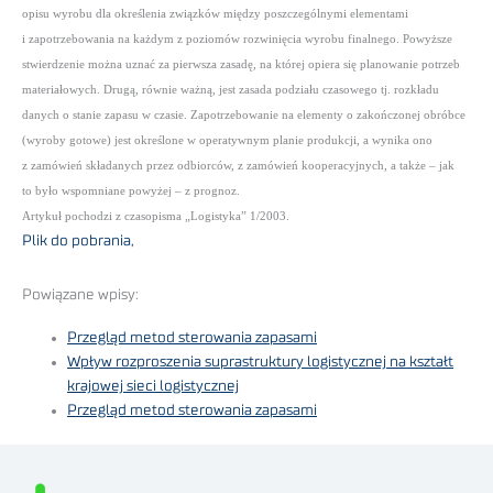
opisu wyrobu dla określenia związków między poszczególnymi elementami
i zapotrzebowania na każdym z poziomów rozwinięcia wyrobu finalnego. Powyższe
stwierdzenie można uznać za pierwsza zasadę, na której opiera się planowanie potrzeb
materiałowych. Drugą, równie ważną, jest zasada podziału czasowego tj. rozkładu
danych o stanie zapasu w czasie. Zapotrzebowanie na elementy o zakończonej obróbce
(wyroby gotowe) jest określone w operatywnym planie produkcji, a wynika ono
z zamówień składanych przez odbiorców, z zamówień kooperacyjnych, a także – jak
to było wspomniane powyżej – z prognoz.
Artykuł pochodzi z czasopisma „Logistyka” 1/2003.
Plik do pobrania,
Powiązane wpisy:
Przegląd metod sterowania zapasami
Wpływ rozproszenia suprastruktury logistycznej na kształt
krajowej sieci logistycznej
Przegląd metod sterowania zapasami