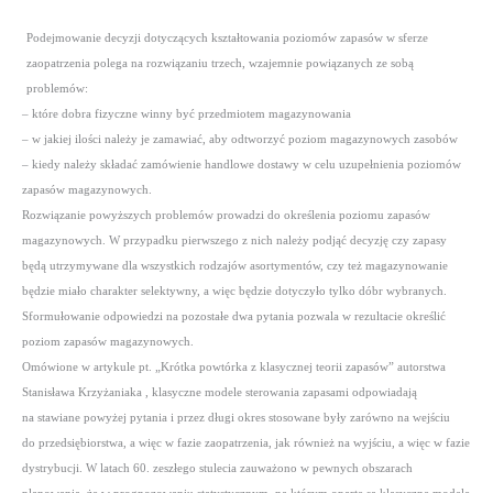
Podejmowanie decyzji dotyczących kształtowania poziomów zapasów w sferze
zaopatrzenia polega na rozwiązaniu trzech, wzajemnie powiązanych ze sobą
problemów:
– które dobra fizyczne winny być przedmiotem magazynowania
– w jakiej ilości należy je zamawiać, aby odtworzyć poziom magazynowych zasobów
– kiedy należy składać zamówienie handlowe dostawy w celu uzupełnienia poziomów
zapasów magazynowych.
Rozwiązanie powyższych problemów prowadzi do określenia poziomu zapasów
magazynowych. W przypadku pierwszego z nich należy podjąć decyzję czy zapasy
będą utrzymywane dla wszystkich rodzajów asortymentów, czy też magazynowanie
będzie miało charakter selektywny, a więc będzie dotyczyło tylko dóbr wybranych.
Sformułowanie odpowiedzi na pozostałe dwa pytania pozwala w rezultacie określić
poziom zapasów magazynowych.
Omówione w artykule pt. „Krótka powtórka z klasycznej teorii zapasów” autorstwa
Stanisława Krzyżaniaka , klasyczne modele sterowania zapasami odpowiadają
na stawiane powyżej pytania i przez długi okres stosowane były zarówno na wejściu
do przedsiębiorstwa, a więc w fazie zaopatrzenia, jak również na wyjściu, a więc w fazie
dystrybucji. W latach 60. zeszłego stulecia zauważono w pewnych obszarach