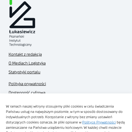
Kontakt z redakcją
O Mediach Logistyka
Statystyki portalu
Polityka prywatności
Dostępność cyfrowa
Regulamin Portalu
W ramach naszej witryny stosujemy pliki cookies w celu świadczenia
Regulamin sklepu
Państwu usług na najwyższym poziomie, w tym w sposób dostosowany do
indywidualnych potrzeb. Korzystanie z witryny bez zmiany ustawień
dotyczących cookies oznacza, że pliki opisane w
Polityce Prywatności
będą
zamieszczane na Państwa urządzeniu końcowym. W każdej chwili możecie