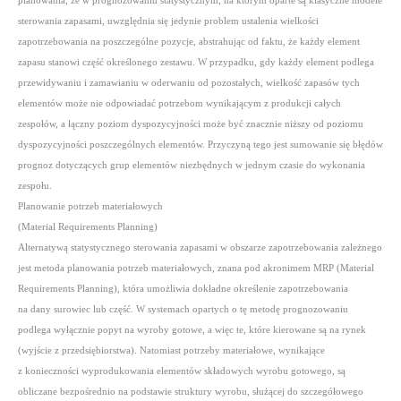
planowania, że w prognozowaniu statystycznym, na którym oparte są klasyczne modele
sterowania zapasami, uwzględnia się jedynie problem ustalenia wielkości
zapotrzebowania na poszczególne pozycje, abstrahując od faktu, że każdy element
zapasu stanowi część określonego zestawu. W przypadku, gdy każdy element podlega
przewidywaniu i zamawianiu w oderwaniu od pozostałych, wielkość zapasów tych
elementów może nie odpowiadać potrzebom wynikającym z produkcji całych
zespołów, a łączny poziom dyspozycyjności może być znacznie niższy od poziomu
dyspozycyjności poszczególnych elementów. Przyczyną tego jest sumowanie się błędów
prognoz dotyczących grup elementów niezbędnych w jednym czasie do wykonania
zespołu.
Planowanie potrzeb materiałowych
(Material Requirements Planning)
Alternatywą statystycznego sterowania zapasami w obszarze zapotrzebowania zależnego
jest metoda planowania potrzeb materiałowych, znana pod akronimem MRP (Material
Requirements Planning), która umożliwia dokładne określenie zapotrzebowania
na dany surowiec lub część. W systemach opartych o tę metodę prognozowaniu
podlega wyłącznie popyt na wyroby gotowe, a więc te, które kierowane są na rynek
(wyjście z przedsiębiorstwa). Natomiast potrzeby materiałowe, wynikające
z konieczności wyprodukowania elementów składowych wyrobu gotowego, są
obliczane bezpośrednio na podstawie struktury wyrobu, służącej do szczegółowego