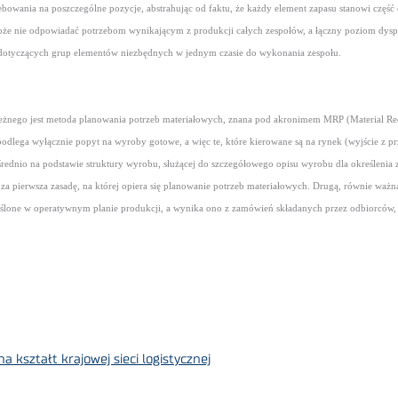
rzebowania na poszczególne pozycje, abstrahując od faktu, że każdy element zapasu stanowi cz
oże nie odpowiadać potrzebom wynikającym z produkcji całych zespołów, a łączny poziom dys
 dotyczących grup elementów niezbędnych w jednym czasie do wykonania zespołu.
leżnego jest metoda planowania potrzeb materiałowych, znana pod akronimem MRP (Material Re
dlega wyłącznie popyt na wyroby gotowe, a więc te, które kierowane są na rynek (wyjście z pr
dnio na podstawie struktury wyrobu, służącej do szczegółowego opisu wyrobu dla określeni
pierwsza zasadę, na której opiera się planowanie potrzeb materiałowych. Drugą, równie ważną, 
ślone w operatywnym planie produkcji, a wynika ono z zamówień składanych przez odbiorców,
 kształt krajowej sieci logistycznej