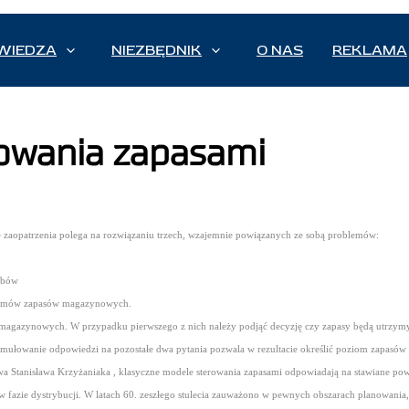
WIEDZA
NIEZBĘDNIK
O NAS
REKLAMA
owania zapasami
 zaopatrzenia polega na rozwiązaniu trzech, wzajemnie powiązanych ze sobą problemów:
obów
ziomów zapasów magazynowych.
agazynowych. W przypadku pierwszego z nich należy podjąć decyzję czy zapasy będą utrzymy
ormułowanie odpowiedzi na pozostałe dwa pytania pozwala w rezultacie określić poziom zapas
wa Stanisława Krzyżaniaka , klasyczne modele sterowania zapasami odpowiadają na stawiane powy
ęc w fazie dystrybucji. W latach 60. zeszłego stulecia zauważono w pewnych obszarach planowan