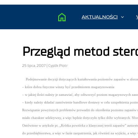
AKTUALNOŚCI
Przegląd metod ster
25 lipca, 2007 | Cyplik Piotr
Podejmowanie decyzji dotyczących kształtowania poziomów zapasów w sferze
– które dobra fizyczne winny być przedmiotem magazynowania
– w jakiej ilości należy je zamawiać, aby odtworzyć poziom magazynowych zas
– kiedy należy składać zamówienie handlowe dostawy w celu uzupełnienia po
Rozwiązanie powyższych problemów prowadzi do określenia poziomu zapasów m
miało charakter selektywny, a więc będzie dotyczyło tylko dóbr wybranych. Sf
Omówione w artykule pt. „Krótka powtórka z klasycznej teorii zapasów” autorst
do przedsiębiorstwa, a więc w fazie zaopatrzenia, jak również na wyjściu, a wi