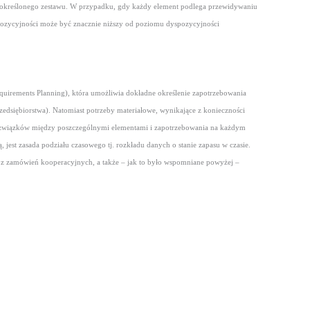
ęść określonego zestawu. W przypadku, gdy każdy element podlega przewidywaniu
pozycyjności może być znacznie niższy od poziomu dyspozycyjności
quirements Planning), która umożliwia dokładne określenie zapotrzebowania
zedsiębiorstwa). Natomiast potrzeby materiałowe, wynikające z konieczności
a związków między poszczególnymi elementami i zapotrzebowania na każdym
jest zasada podziału czasowego tj. rozkładu danych o stanie zapasu w czasie.
 z zamówień kooperacyjnych, a także – jak to było wspomniane powyżej –