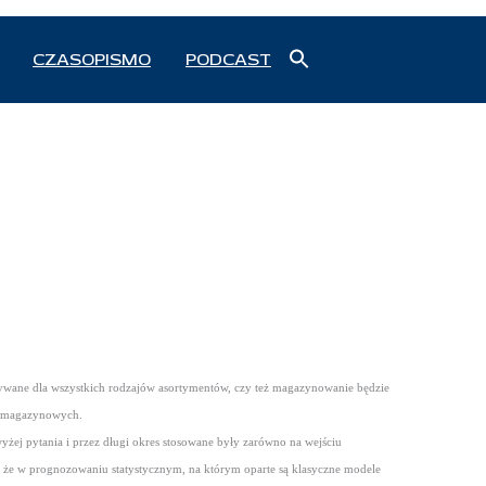
Search
CZASOPISMO
PODCAST
for:
Search Button
wane dla wszystkich rodzajów asortymentów, czy też magazynowanie będzie
ów magazynowych.
żej pytania i przez długi okres stosowane były zarówno na wejściu
ia, że w prognozowaniu statystycznym, na którym oparte są klasyczne modele