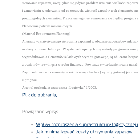
sterowania zapasami, uwzględnia się jedynie problem ustalenia wielkości zapot
i zamawianiu w oderwaniu od pozostałych, wielkość zapasów tych elementów m
poszczególnych elementów. Przyczyną tego jest sumowanie się błędów prognoz
Planowanie potrzeb materiałowych
(Material Requirements Planning)
Alternatywą statystycznego sterowania zapasami w obszarze zapotrzebowania za
na dany surowiec lub część. W systemach opartych o tę metodę prognozowaniu po
wyprodukowania elementów składowych wyrobu gotowego, są obliczane bezpośre
z poziomów rozwinięcia wyrobu finalnego. Powyższe stwierdzenie można uznać za 
Zapotrzebowanie na elementy o zakończonej obróbce (wyroby gotowe) jest okre
z prognoz.
Artykuł pochodzi z czasopisma „Logistyka” 1/2003.
Plik do pobrania,
Powiązane wpisy:
Wpływ rozproszenia suprastruktury logistycznej na
Jak minimalizować koszty utrzymania zapasów