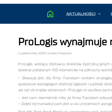
AKTUALNOŚCI
ProLogis wynajmuje n
2 października, 2009 | Łukasz Przybylski
ProLogis, wiodący dostawca obiektów dystrybucyjnych
obiekcie położonym 100 kilometrów na północny-wschó
–
Słowacja jest dla firmy Transkam rynkiem strategi
spożywcze wymagające złożonej logistyki i szybkiej obs
ale też do krajów ościennych. ProLogis to zaufany part
–
Jest nam niezmiernie miło, że firma Transkam zdecy
–
Dzięki tej transakcji park jest w stu procentach wyna
ProLogis Park Nové Mesto to nowoczesny park dystryb