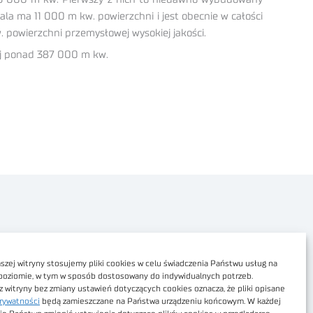
la ma 11 000 m kw. powierzchni i jest obecnie w całości
 powierzchni przemysłowej wysokiej jakości.
wej ponad 387 000 m kw.
Polityka prywatności
Dostępność cyfrowa
zej witryny stosujemy pliki cookies w celu świadczenia Państwu usług na
poziomie, w tym w sposób dostosowany do indywidualnych potrzeb.
Regulamin Portalu
z witryny bez zmiany ustawień dotyczących cookies oznacza, że pliki opisane
rywatności
będą zamieszczane na Państwa urządzeniu końcowym. W każdej
Regulamin sklepu