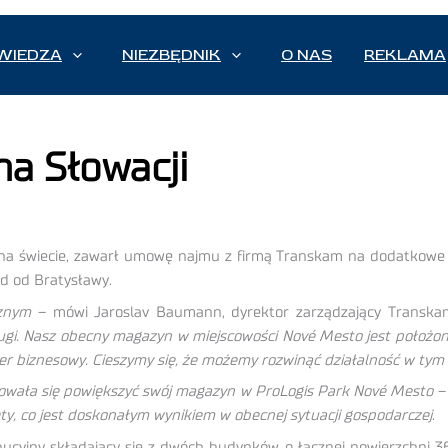
WIEDZA
NIEZBĘDNIK
O NAS
REKLAMA
a Słowacji
 na świecie, zawarł umowę najmu z firmą Transkam na dodatkow
d od Bratysławy.
cznym
– mówi Jaroslav Baumann, dyrektor zarządzający Transk
ługi. Nasz obecny magazyn w miejscowości Nové Mesto jest położony
ner biznesowy. Cieszymy się, że możemy rozwinąć działalność w tym
dowała się powiększyć swój magazyn w ProLogis Park Nové Mesto
– 
jęty, co jest doskonałym wynikiem w obecnej sytuacji gospodarczej
.
ucyjny składający się z dwóch budynków o łącznej powierzchni