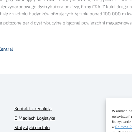
ędzynarodowego dystrybutora odzieży, firmy C&A. Z kolei druga ha
ł się z siedmiu budynków oferujących łącznie ponad 100 000 m kw.
znie położone parki dystrybucyjne o łącznej powierzchni magazyno
Central
Kontakt z redakcją
W ramach nas
najwyższym 
O Mediach Logistyka
Korzystanie 
w
Polityce P
Statystyki portalu