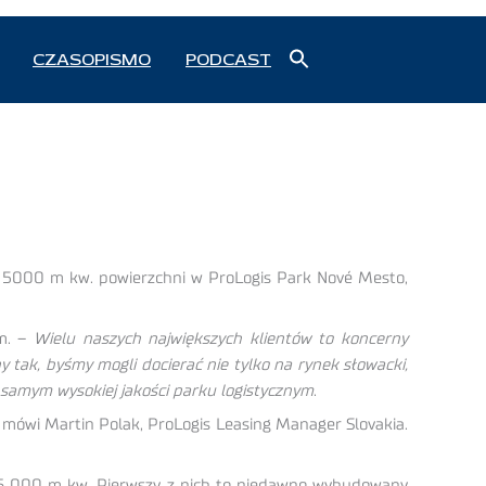
Search
CZASOPISMO
PODCAST
for:
Search Button
e 5000 m kw. powierzchni w ProLogis Park Nové Mesto,
am. –
Wielu naszych największych klientów to koncerny
 tak, byśmy mogli docierać nie tylko na rynek słowacki,
 samym wysokiej jakości parku logistycznym
.
mówi Martin Polak, ProLogis Leasing Manager Slovakia.
 36 000 m kw. Pierwszy z nich to niedawno wybudowany