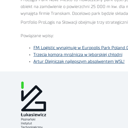
obiekt na zamówienie o powierzchni 25 000 m kw. dla mi
wynajęta firmie Transkam. Docelowo park będzie składa
Portfolio ProLogis na Słowacji obejmuje trzy strategic
Powiązane wpisy:
FM Logistic wynajmuje w Europolis Park Poland 
Trzecia komora mroźnicza w lęborskiej chłodni
Artur Olejniczak najlepszym absolwentem WSL!