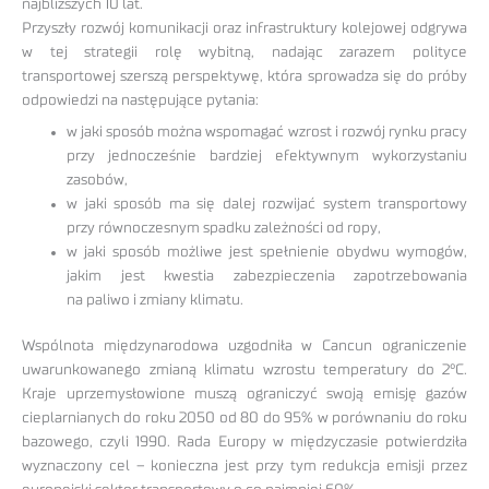
najbliższych 10 lat.
Przyszły rozwój komunikacji oraz infrastruktury kolejowej odgrywa
w tej strategii rolę wybitną, nadając zarazem polityce
transportowej szerszą perspektywę, która sprowadza się do próby
odpowiedzi na następujące pytania:
w jaki sposób można wspomagać wzrost i rozwój rynku pracy
przy jednocześnie bardziej efektywnym wykorzystaniu
zasobów,
w jaki sposób ma się dalej rozwijać system transportowy
przy równoczesnym spadku zależności od ropy,
w jaki sposób możliwe jest spełnienie obydwu wymogów,
jakim jest kwestia zabezpieczenia zapotrzebowania
na paliwo i zmiany klimatu.
Wspólnota międzynarodowa uzgodniła w Cancun ograniczenie
uwarunkowanego zmianą klimatu wzrostu temperatury do 2°C.
Kraje uprzemysłowione muszą ograniczyć swoją emisję gazów
cieplarnianych do roku 2050 od 80 do 95% w porównaniu do roku
bazowego, czyli 1990. Rada Europy w międzyczasie potwierdziła
wyznaczony cel – konieczna jest przy tym redukcja emisji przez