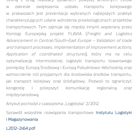
Jedną z dróg realizacji opisanych powyżej ambitnych celów
w zakresie zwiększenia udziału transportu kolejowego
w przewozach jest prezentacja wybranych najlepszych praktyk
charakteryzujących udane wdrożenia proekologicznych projektów
transportowych. Tym zajmuje się między innymi wspierany przez
Komisję Europejską projekt FLAVIA (
Freight and Logistics
Advancement in Central/South-East Europe – Validation of trade
and transport processes, Implementation of improvement actions,
Application of coordinated structures
), który ma na celu
optymalizację intermodalnej logistyki transportu towarowego
pomiędzy Europą Środkową i Europą Południowo-Wschodnią oraz
wzmocnienie roli przyjaznych dla środowiska środków transportu,
jak transport kolejowy oraz śródlądowy. Pozwoli to ograniczyć
kongestię i polepszyć komunikację regionalną oraz
międzynarodową.
Artykuł pochodzi z czasopisma „Logistyka” 2/2012.
Sprawdź wszystkie rozwiązania transportowe
Instytutu Logistyki
i Magazynowania
.
L2012-2s64.pdf