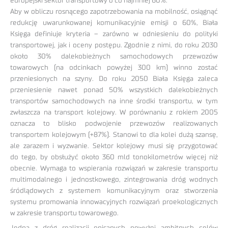
europejski sektor transportowy o co najmniej 60%.
Aby w obliczu rosnącego zapotrzebowania na mobilność, osiągnąć
redukcję uwarunkowanej komunikacyjnie emisji o 60%, Biała
Księga definiuje kryteria – zarówno w odniesieniu do polityki
transportowej, jak i oceny postępu. Zgodnie z nimi, do roku 2030
około 30% dalekobieżnych samochodowych przewozów
towarowych (na odcinkach powyżej 300 km) winno zostać
przeniesionych na szyny. Do roku 2050 Biała Księga zaleca
przeniesienie nawet ponad 50% wszystkich dalekobieżnych
transportów samochodowych na inne środki transportu, w tym
zwłaszcza na transport kolejowy. W porównaniu z rokiem 2005
oznacza to blisko podwojenie przewozów realizowanych
transportem kolejowym (+87%). Stanowi to dla kolei dużą szansę,
ale zarazem i wyzwanie. Sektor kolejowy musi się przygotować
do tego, by obsłużyć około 360 mld tonokilometrów więcej niż
obecnie. Wymaga to wspierania rozwiązań w zakresie transportu
multimodalnego i jednostkowego, zintegrowania dróg wodnych
śródlądowych z systemem komunikacyjnym oraz stworzenia
systemu promowania innowacyjnych rozwiązań proekologicznych
w zakresie transportu towarowego.