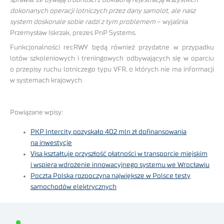
dokonanych operacji lotniczych przez dany samolot, ale nasz
system doskonale sobie radzi z tym problemem
– wyjaśnia
Przemysław Iskrzak, prezes PnP Systems.
Funkcjonalności recRWY będą również przydatne w przypadku
lotów szkoleniowych i treningowych odbywających się w oparciu
o przepisy ruchu lotniczego typu VFR, o których nie ma informacji
w systemach krajowych.
Powiązane wpisy:
PKP Intercity pozyskało 402 mln zł dofinansowania
na inwestycje
Visa kształtuje przyszłość płatności w transporcie miejskim
i wspiera wdrożenie innowacyjnego systemu we Wrocławiu
Poczta Polska rozpoczyna największe w Polsce testy
samochodów elektrycznych