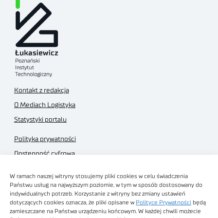
Kontakt z redakcją
O Mediach Logistyka
Statystyki portalu
Polityka prywatności
Dostępność cyfrowa
Regulamin Portalu
W ramach naszej witryny stosujemy pliki cookies w celu świadczenia
Regulamin sklepu
Państwu usług na najwyższym poziomie, w tym w sposób dostosowany do
indywidualnych potrzeb. Korzystanie z witryny bez zmiany ustawień
dotyczących cookies oznacza, że pliki opisane w
Polityce Prywatności
będą
zamieszczane na Państwa urządzeniu końcowym. W każdej chwili możecie