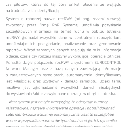
czy pilotów, którzy do tej pory unikali płacenia ze względu
na trudności z ich identyfikacją.
System o roboczej nazwie recRWY (od ang.
record runway
),
stworzony przez firmę PnP Systems, umożliwia pozyskanie
szczegółowych informacji na temat ruchu w pobliżu lotniska.
recRWY gromadzi wszystkie dane w centralnym repozytorium,
umożliwiając ich przeglądanie, analizowanie oraz generowanie
raportów. Wśród zebranych danych znajdują się m.in. informacje
o dacie, czasie czy rodzaju maszyny wykonującej operacje lotnicze.
Ponadto dzięki połączeniu recRWY z systemem EUROCONTROL
Network Manager oraz z bazą danych zawierającą informacje
o zarejestrowanych samolotach, automatycznie identyfikowany
jest właściciel oraz użytkownik danego samolotu. Dzięki temu
możliwe jest zgromadzenie wszystkich danych niezbędnych
do wystawiania faktur za wykonane operacje w obrębie lotniska.
–
Nasz system jest na tyle precyzyjny, że odczytuje numery
rejestracyjne, nagrywa wykonywane operacje i potrafi dokonać
całej identyfikacji wizualnej automatycznie. Jest to szczególnie
ważne w przypadku manewrów typu touch and go. Ich dynamika
sprawia, że bywają trudności z dokładną rejestracją wszystkich