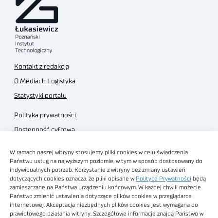
Kontakt z redakcją
O Mediach Logistyka
Statystyki portalu
Polityka prywatności
Dostępność cyfrowa
Regulamin Portalu
W ramach naszej witryny stosujemy pliki cookies w celu świadczenia
Regulamin sklepu
Państwu usług na najwyższym poziomie, w tym w sposób dostosowany do
indywidualnych potrzeb. Korzystanie z witryny bez zmiany ustawień
dotyczących cookies oznacza, że pliki opisane w
Polityce Prywatności
będą
zamieszczane na Państwa urządzeniu końcowym. W każdej chwili możecie
Państwo zmienić ustawienia dotyczące plików cookies w przeglądarce
internetowej. Akceptacja niezbędnych plików cookies jest wymagana do
Obrazy stockowe
prawidłowego działania witryny. Szczegółowe informacje znajdą Państwo w