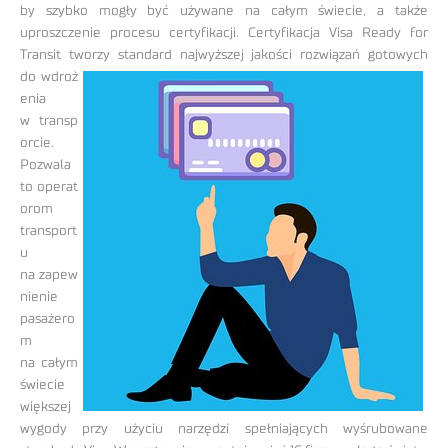
by szybko mogły być używane na całym świecie, a także
uproszczenie procesu certyfikacji. Certyfikacja Visa Ready for
Transit tworzy standard
najwyższej jakości rozwiązań gotowych
do wdroż
enia
w transp
orcie.
Pozwala
to operat
orom
transport
u
na zapew
nienie
pasażero
m
na całym
świecie
większej
wygody przy użyciu narzędzi spełniających wyśrubowane