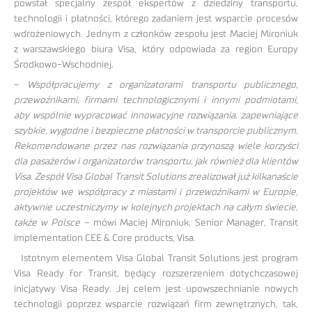
powstał specjalny zespół ekspertów z dziedziny transportu,
technologii i płatności, którego zadaniem jest wsparcie procesów
wdrożeniowych. Jednym z członków zespołu jest Maciej Mironiuk
z warszawskiego biura Visa, który odpowiada za region Europy
Środkowo-Wschodniej.
–
Współpracujemy z organizatorami transportu publicznego,
przewoźnikami, firmami technologicznymi i innymi podmiotami,
aby wspólnie wypracować innowacyjne rozwiązania, zapewniające
szybkie, wygodne i bezpieczne płatności w transporcie publicznym.
Rekomendowane przez nas rozwiązania przynoszą wiele korzyści
dla pasażerów i organizatorów transportu, jak również dla klientów
Visa. Zespół Visa Global Transit Solutions zrealizował już kilkanaście
projektów we współpracy z miastami i przewoźnikami w Europie,
aktywnie uczestniczymy w kolejnych projektach na całym świecie,
także w Polsce
– mówi Maciej Mironiuk, Senior Manager, Transit
implementation CEE & Core products, Visa.
Istotnym elementem Visa Global Transit Solutions jest program
Visa Ready for Transit, będący rozszerzeniem dotychczasowej
inicjatywy Visa Ready. Jej celem jest upowszechnianie nowych
technologii poprzez wsparcie rozwiązań firm zewnętrznych, tak,