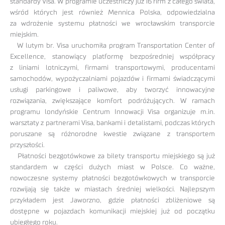
standardy Visa. W programie uczestniczy już 16 firm z całego świata,
wśród których jest również Mennica Polska, odpowiedzialna
za wdrożenie systemu płatności we wrocławskim transporcie
miejskim.
W lutym br. Visa uruchomiła program Transportation Center of
Excellence, stanowiący platformę bezpośredniej współpracy
z liniami lotniczymi, firmami transportowymi, producentami
samochodów, wypożyczalniami pojazdów i firmami świadczącymi
usługi parkingowe i paliwowe, aby tworzyć innowacyjne
rozwiązania, zwiększające komfort podróżujących. W ramach
programu londyńskie Centrum Innowacji Visa organizuje m.in.
warsztaty z partnerami Visa, bankami i detalistami, podczas których
poruszane są różnorodne kwestie związane z transportem
przyszłości.
Płatności bezgotówkowe za bilety transportu miejskiego są już
standardem w części dużych miast w Polsce. Co ważne,
nowoczesne systemy płatności bezgotówkowych w transporcie
rozwijają się także w miastach średniej wielkości. Najlepszym
przykładem jest Jaworzno, gdzie płatności zbliżeniowe są
dostępne w pojazdach komunikacji miejskiej już od początku
ubiegłego roku.