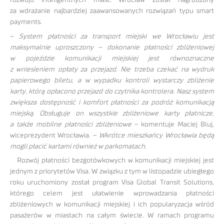
za wdrażanie najbardziej zaawansowanych rozwiązań typu smart
payments.
–
System płatności za transport miejski we Wrocławiu jest
maksymalnie uproszczony – dokonanie płatności zbliżeniowej
w pojeździe komunikacji miejskiej jest równoznaczne
z wniesieniem opłaty za przejazd. Nie trzeba czekać na wydruk
papierowego biletu, a w wypadku kontroli wystarczy zbliżenie
karty, którą opłacono przejazd do czytnika kontrolera. Nasz system
zwiększa dostępność i komfort płatności za podróż komunikacją
miejską. Obsługuje on wszystkie zbliżeniowe karty płatnicze,
a także mobilne płatności zbliżeniowe –
komentuje Maciej Bluj,
wiceprezydent Wrocławia. –
Wkrótce mieszkańcy Wrocławia będą
mogli płacić kartami również w parkomatach
.
Rozwój płatności bezgotówkowych w komunikacji miejskiej jest
jednym z priorytetów Visa. W związku z tym w listopadzie ubiegłego
roku uruchomiony został program Visa Global Transit Solutions,
którego celem jest ułatwienie wprowadzania płatności
zbliżeniowych w komunikacji miejskiej i ich popularyzacja wśród
pasażerów w miastach na całym świecie. W ramach programu