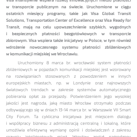
Visa intensywnie wspiera rozwój innowacyjnych metod płatności
w transporcie publicznym na świecie. Uruchomione w ciągu
ostatnich miesięcy programy, takie jak Visa Global Transit
Solutions, Transportation Center of Excellence oraz Visa Ready for
Transit, mają na celu upowszechnienie szybkich, wygodnych
i bezpiecznych płatności bezgotówkowych w transporcie
zbiorowym. Visa wspiera także inicjatywy w Polsce, w tym również
wdrożenie nowoczesnego systemu płatności zbliżeniowych
w komunikacji miejskiej we Wrocławiu.
Uruchomiony 8 marca br. wrocławski system płatności
zbliżeniowych w pojazdach komunikacji miejskiej jest wzorowany
na rozwiązaniach stosowanych z powodzeniem w innych
europejskich miastach, np. w Londynie oraz najnowszych
światowych trendach w zakresie systemów automatycznego
pobierania opłat za przejazdy. Potwierdzeniem jego wysokiej
jakości jest nagroda, jaką miasto Wrocław otrzymało podczas
odbywającego się w dniach 13-14 marca br. w Warszawie VII Smart
City Forum. Ta cykliczna inicjatywa jest miejscem dialogu
i współpracy biznesu z administracją centralną i lokalną, które
umożliwia efektywną wymianę opinii i doświadczeń z zakresu
rozwoju inteligentnych miast. Wrocław został nagrodzony