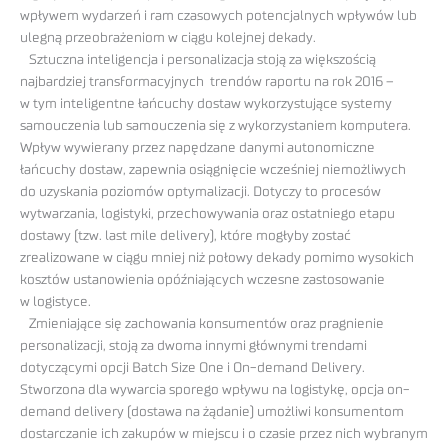
wpływem wydarzeń i ram czasowych potencjalnych wpływów lub
ulegną przeobrażeniom w ciągu kolejnej dekady.
Sztuczna inteligencja i personalizacja stoją za większością
najbardziej transformacyjnych trendów raportu na rok 2016 –
w tym inteligentne łańcuchy dostaw wykorzystujące systemy
samouczenia lub samouczenia się z wykorzystaniem komputera.
Wpływ wywierany przez napędzane danymi autonomiczne
łańcuchy dostaw, zapewnia osiągnięcie wcześniej niemożliwych
do uzyskania poziomów optymalizacji. Dotyczy to procesów
wytwarzania, logistyki, przechowywania oraz ostatniego etapu
dostawy (tzw. last mile delivery), które mogłyby zostać
zrealizowane w ciągu mniej niż połowy dekady pomimo wysokich
kosztów ustanowienia opóźniających wczesne zastosowanie
w logistyce.
Zmieniające się zachowania konsumentów oraz pragnienie
personalizacji, stoją za dwoma innymi głównymi trendami
dotyczącymi opcji Batch Size One i On-demand Delivery.
Stworzona dla wywarcia sporego wpływu na logistykę, opcja on-
demand delivery (dostawa na żądanie) umożliwi konsumentom
dostarczanie ich zakupów w miejscu i o czasie przez nich wybranym