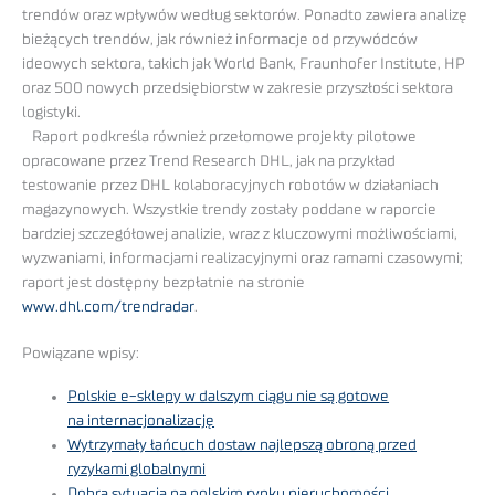
trendów oraz wpływów według sektorów. Ponadto zawiera analizę
bieżących trendów, jak również informacje od przywódców
ideowych sektora, takich jak World Bank, Fraunhofer Institute, HP
oraz 500 nowych przedsiębiorstw w zakresie przyszłości sektora
logistyki.
Raport podkreśla również przełomowe projekty pilotowe
opracowane przez Trend Research DHL, jak na przykład
testowanie przez DHL kolaboracyjnych robotów w działaniach
magazynowych. Wszystkie trendy zostały poddane w raporcie
bardziej szczegółowej analizie, wraz z kluczowymi możliwościami,
wyzwaniami, informacjami realizacyjnymi oraz ramami czasowymi;
raport jest dostępny bezpłatnie na stronie
www.dhl.com/trendradar
.
Powiązane wpisy:
Polskie e-sklepy w dalszym ciągu nie są gotowe
na internacjonalizację
Wytrzymały łańcuch dostaw najlepszą obroną przed
ryzykami globalnymi
Dobra sytuacja na polskim rynku nieruchomości