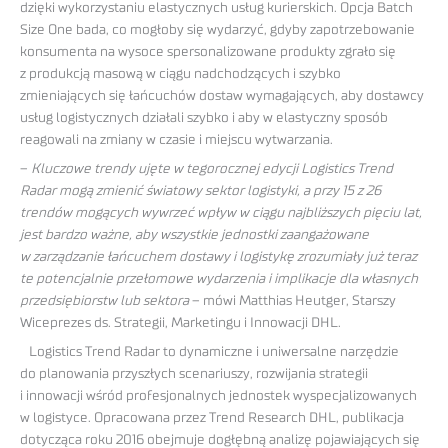
dzięki wykorzystaniu elastycznych usług kurierskich. Opcja Batch
Size One bada, co mogłoby się wydarzyć, gdyby zapotrzebowanie
konsumenta na wysoce spersonalizowane produkty zgrało się
z produkcją masową w ciągu nadchodzących i szybko
zmieniających się łańcuchów dostaw wymagających, aby dostawcy
usług logistycznych działali szybko i aby w elastyczny sposób
reagowali na zmiany w czasie i miejscu wytwarzania.
–
Kluczowe trendy ujęte w tegorocznej edycji Logistics Trend
Radar mogą zmienić światowy sektor logistyki, a przy 15 z 26
trendów mogących wywrzeć wpływ w ciągu najbliższych pięciu lat,
jest bardzo ważne, aby wszystkie jednostki zaangażowane
w zarządzanie łańcuchem dostawy i logistykę zrozumiały już teraz
te potencjalnie przełomowe wydarzenia i implikacje dla własnych
przedsiębiorstw lub sektora
– mówi Matthias Heutger, Starszy
Wiceprezes ds. Strategii, Marketingu i Innowacji DHL.
Logistics Trend Radar to dynamiczne i uniwersalne narzędzie
do planowania przyszłych scenariuszy, rozwijania strategii
i innowacji wśród profesjonalnych jednostek wyspecjalizowanych
w logistyce. Opracowana przez Trend Research DHL, publikacja
dotycząca roku 2016 obejmuje dogłębną analizę pojawiających się