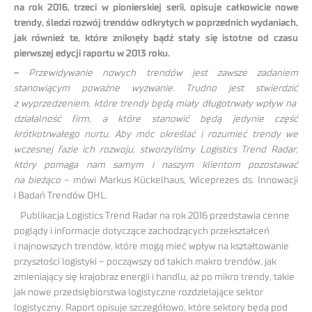
na rok 2016, trzeci w pionierskiej serii, opisuje całkowicie nowe
trendy, śledzi rozwój trendów odkrytych w poprzednich wydaniach,
jak również te, które zniknęły bądź stały się istotne od czasu
pierwszej edycji raportu w 2013 roku.
–
Przewidywanie nowych trendów jest zawsze zadaniem
stanowiącym poważne wyzwanie. Trudno jest stwierdzić
z wyprzedzeniem, które trendy będą miały długotrwały wpływ na
działalność firm, a które stanowić będą jedynie część
krótkotrwałego nurtu. Aby móc określać i rozumieć trendy we
wczesnej fazie ich rozwoju, stworzyliśmy Logistics Trend Radar,
który pomaga nam samym i naszym klientom pozostawać
na bieżąco
– mówi Markus Kückelhaus, Wiceprezes ds. Innowacji
i Badań Trendów DHL.
Publikacja Logistics Trend Radar na rok 2016 przedstawia cenne
poglądy i informacje dotyczące zachodzących przekształceń
i najnowszych trendów, które mogą mieć wpływ na kształtowanie
przyszłości logistyki – począwszy od takich makro trendów, jak
zmieniający się krajobraz energii i handlu, aż po mikro trendy, takie
jak nowe przedsiębiorstwa logistyczne rozdzielające sektor
logistyczny. Raport opisuje szczegółowo, które sektory będą pod