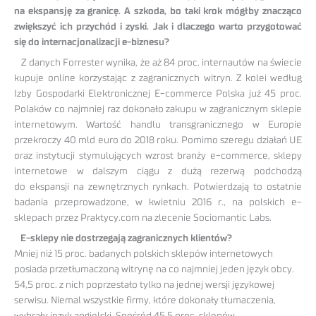
na ekspansję za granicę. A szkoda, bo taki krok mógłby znacząco
zwiększyć ich przychód i zyski. Jak i dlaczego warto przygotować
się do internacjonalizacji e-biznesu?
Z danych Forrester wynika, że aż 84 proc. internautów na świecie
kupuje online korzystając z zagranicznych witryn. Z kolei według
Izby Gospodarki Elektronicznej E-commerce Polska już 45 proc.
Polaków co najmniej raz dokonało zakupu w zagranicznym sklepie
internetowym. Wartość handlu transgranicznego w Europie
przekroczy 40 mld euro do 2018 roku. Pomimo szeregu działań UE
oraz instytucji stymulujących wzrost branży e-commerce, sklepy
internetowe w dalszym ciągu z dużą rezerwą podchodzą
do ekspansji na zewnętrznych rynkach. Potwierdzają to ostatnie
badania przeprowadzone, w kwietniu 2016 r., na polskich e-
sklepach przez Praktycy.com na zlecenie Sociomantic Labs.
E-sklepy nie dostrzegają zagranicznych klientów?
Mniej niż 15 proc. badanych polskich sklepów internetowych
posiada przetłumaczoną witrynę na co najmniej jeden język obcy.
54,5 proc. z nich poprzestało tylko na jednej wersji językowej
serwisu. Niemal wszystkie firmy, które dokonały tłumaczenia,
wybrały język angielski. Spośród 45,5 proc. sklepów