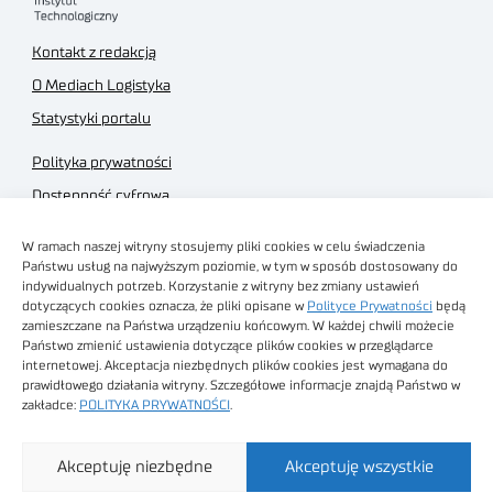
Kontakt z redakcją
O Mediach Logistyka
Statystyki portalu
Polityka prywatności
Dostępność cyfrowa
Regulamin Portalu
W ramach naszej witryny stosujemy pliki cookies w celu świadczenia
Regulamin sklepu
Państwu usług na najwyższym poziomie, w tym w sposób dostosowany do
indywidualnych potrzeb. Korzystanie z witryny bez zmiany ustawień
dotyczących cookies oznacza, że pliki opisane w
Polityce Prywatności
będą
zamieszczane na Państwa urządzeniu końcowym. W każdej chwili możecie
Państwo zmienić ustawienia dotyczące plików cookies w przeglądarce
internetowej. Akceptacja niezbędnych plików cookies jest wymagana do
Obrazy stockowe
prawidłowego działania witryny. Szczegółowe informacje znajdą Państwo w
autorstwa
zakładce:
POLITYKA PRYWATNOŚCI
.
Sieć Badawcza Łukasiewicz - Poznański Instytut
Akceptuję niezbędne
Akceptuję wszystkie
Technologiczny