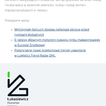
biznesu z następujących obszarów: wersje językowe serwisu, rodzaj
i liczba walut w systemie płatności, liczba i rodzaj domen
międzynarodowych e-sklepu.
Powiązane wpisy:
Wytrzymały łańcuch dostaw najlepszą obroną przed
ryzykami globalnymi
E-sklepy głównym motorem rozwoju rynku magazynowego
w Europie Środkowej
Potencjalne nowe przełomowe trendy ujawnione
w Logistics Trend Radar DHL