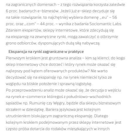
na zagranicznych domenach – z tego rozwiązania korzysta zaledwie
6 proc. badanych e-biznesów. Jeżeli już e-sklep decyduje się
na takie rozwiązanie, to najchętniej wybiera domenę „.eu” – 56
proc. oraz „.com” – 44 proc. – wynika z badania Sociomantic Labs.
Zdaniem ekspertów, sklepy internetowe, które zdecydują się
na ekspansję na zewnętrzne rynki, mogą zawalczyć o olbrzymie
grono odbiorców, dysponujących dużą siłą nabywczą.
Ekspansja na rynki zagraniczne w praktyce
Pierwszym krokiem jest gruntowna analiza – kim są klienci, do kogo
sklep internetowy chce dotrzeć i który rynek może okazać się
najlepszy pod kątem oferowanych produktów? Nie warto
decydować się na ekspansję np. na rynek niemiecki tylko ze
względu na bliskie położenie i sprawną logistykę.
Po przeprowadzeniu analiz może okazać się, że decyzja o wejściu
na rynek e-commerce któregoś z południowo-wschodnich
sąsiadów np. Rumunię czy Węgry, będzie dla sklepu biznesowym
strzałem w dziesiątkę. Bariera językowa jest kolejnym
utrudnieniem blokującym zagraniczną ekspansję. Dlatego
kolejnym krokiem podejmowanym przez sklepy internetowe jest
często próba dotarcia do rodaków mieszkających w innych