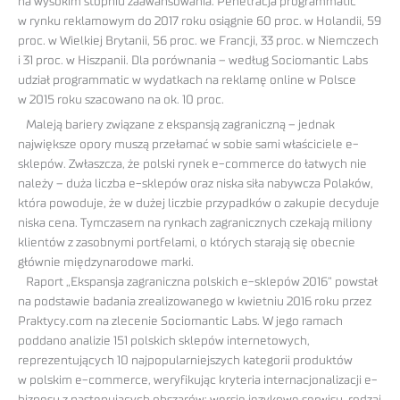
na wysokim stopniu zaawansowania. Penetracja programmatic
w rynku reklamowym do 2017 roku osiągnie 60 proc. w Holandii, 59
proc. w Wielkiej Brytanii, 56 proc. we Francji, 33 proc. w Niemczech
i 31 proc. w Hiszpanii. Dla porównania – według Sociomantic Labs
udział programmatic w wydatkach na reklamę online w Polsce
w 2015 roku szacowano na ok. 10 proc.
Maleją bariery związane z ekspansją zagraniczną – jednak
największe opory muszą przełamać w sobie sami właściciele e-
sklepów. Zwłaszcza, że polski rynek e-commerce do łatwych nie
należy – duża liczba e-sklepów oraz niska siła nabywcza Polaków,
która powoduje, że w dużej liczbie przypadków o zakupie decyduje
niska cena. Tymczasem na rynkach zagranicznych czekają miliony
klientów z zasobnymi portfelami, o których starają się obecnie
głównie międzynarodowe marki.
Raport „Ekspansja zagraniczna polskich e-sklepów 2016” powstał
na podstawie badania zrealizowanego w kwietniu 2016 roku przez
Praktycy.com na zlecenie Sociomantic Labs. W jego ramach
poddano analizie 151 polskich sklepów internetowych,
reprezentujących 10 najpopularniejszych kategorii produktów
w polskim e-commerce, weryfikując kryteria internacjonalizacji e-