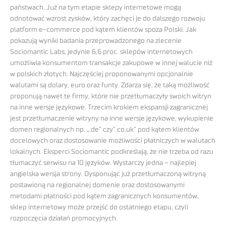
państwach. Już na tym etapie sklepy internetowe mogą
odnotować wzrost zysków, który zachęci je do dalszego rozwoju
platform e-commerce pod kątem klientów spoza Polski. Jak
pokazują wyniki badania przeprowadzonego na zlecenie
Sociomantic Labs, jedynie 6,6 proc. sklepów internetowych
umożliwia konsumentom transakcje zakupowe w innej walucie niż
w polskich złotych. Najczęściej proponowanymi opcjonalnie
walutami są dolary, euro oraz funty. Zdarza się, że taką możliwość
proponują nawet te firmy, które nie przetłumaczyły swoich witryn
na inne wersje językowe. Trzecim krokiem ekspansji zagranicznej
jest przetłumaczenie witryny na inne wersje językowe, wykupienie
domen regionalnych np. „.de” czy”.co.uk” pod kątem klientów
docelowych oraz dostosowanie możliwości płatniczych w walutach
lokalnych. Eksperci Sociomantic podkreślają, że nie trzeba od razu
tłumaczyć serwisu na 10 języków. Wystarczy jedna – najlepiej
angielska wersja strony. Dysponując już przetłumaczoną witryną
postawioną na regionalnej domenie oraz dostosowanymi
metodami płatności pod kątem zagranicznych konsumentów,
sklep internetowy może przejść do ostatniego etapu, czyli
rozpoczęcia działań promocyjnych.