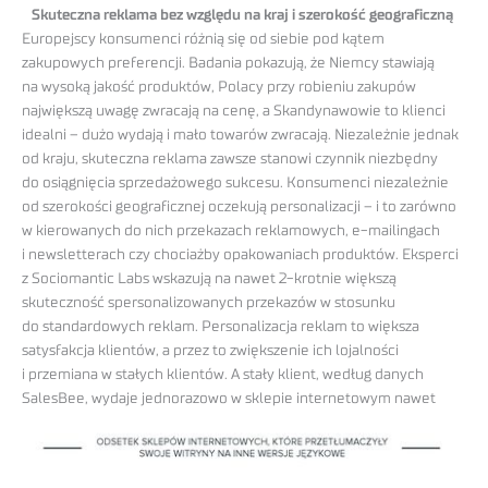
Skuteczna reklama bez względu na kraj i szerokość geograficzną
Europejscy konsumenci różnią się od siebie pod kątem
zakupowych preferencji. Badania pokazują, że Niemcy stawiają
na wysoką jakość produktów, Polacy przy robieniu zakupów
największą uwagę zwracają na cenę, a Skandynawowie to klienci
idealni – dużo wydają i mało towarów zwracają. Niezależnie jednak
od kraju, skuteczna reklama zawsze stanowi czynnik niezbędny
do osiągnięcia sprzedażowego sukcesu. Konsumenci niezależnie
od szerokości geograficznej oczekują personalizacji – i to zarówno
w kierowanych do nich przekazach reklamowych, e-mailingach
i newsletterach czy chociażby opakowaniach produktów. Eksperci
z Sociomantic Labs wskazują na nawet 2-krotnie większą
skuteczność spersonalizowanych przekazów w stosunku
do standardowych reklam. Personalizacja reklam to większa
satysfakcja klientów, a przez to zwiększenie ich lojalności
i przemiana w stałych klientów. A stały klient, według danych
SalesBee, wydaje jednorazowo w sklepie internetowym
nawet