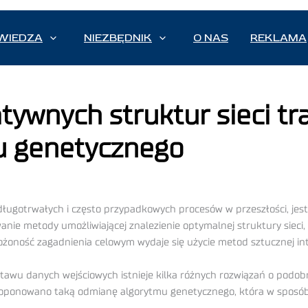
WIEDZA
NIEZBĘDNIK
O NAS
REKLAMA
tywnych struktur sieci t
u genetycznego
długotrwałych i często przypadkowych procesów w przeszłości, jest
nie metody umożliwiającej znalezienie optymalnej struktury siec
ożoność zagadnienia celowym wydaje się użycie metod sztucznej inte
awu danych wejściowych istnieje kilka różnych rozwiązań o podob
proponowano taką odmianę algorytmu genetycznego, która w sposób 