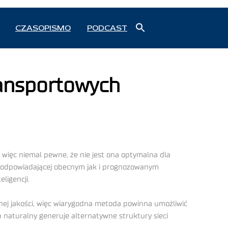
Search
CZASOPISMO
PODCAST
for:
Search Button
ransportowych
 więc niemal pewne, że nie jest ona optymalna dla
i, odpowiadającej obecnym jak i prognozowanym
ligencji.
nej jakości, więc wiarygodna metoda powinna umożliwić
naturalny generuje alternatywne struktury sieci