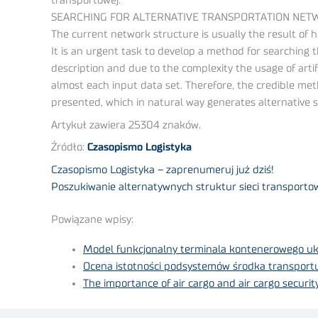
transportowej.
SEARCHING FOR ALTERNATIVE TRANSPORTATION NET
The current network structure is usually the result of 
It is an urgent task to develop a method for searching 
description and due to the complexity the usage of artifi
almost each input data set. Therefore, the credible me
presented, which in natural way generates alternative s
Artykuł zawiera 25304 znaków.
Źródło:
Czasopismo Logistyka
Czasopismo Logistyka – zaprenumeruj już dziś!
Poszukiwanie alternatywnych struktur sieci transport
Powiązane wpisy:
Model funkcjonalny terminala kontenerowego uk
Ocena istotności podsystemów środka transport
The importance of air cargo and air cargo securi