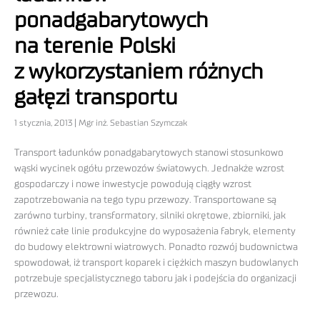
ponadgabarytowych
na terenie Polski
z wykorzystaniem różnych
gałęzi transportu
1 stycznia, 2013 | Mgr inż. Sebastian Szymczak
Transport ładunków ponadgabarytowych stanowi stosunkowo
wąski wycinek ogółu przewozów światowych. Jednakże wzrost
gospodarczy i nowe inwestycje powodują ciągły wzrost
zapotrzebowania na tego typu przewozy. Transportowane są
zarówno turbiny, transformatory, silniki okrętowe, zbiorniki, jak
również całe linie produkcyjne do wyposażenia fabryk, elementy
do budowy elektrowni wiatrowych. Ponadto rozwój budownictwa
spowodował, iż transport koparek i ciężkich maszyn budowlanych
potrzebuje specjalistycznego taboru jak i podejścia do organizacji
przewozu.