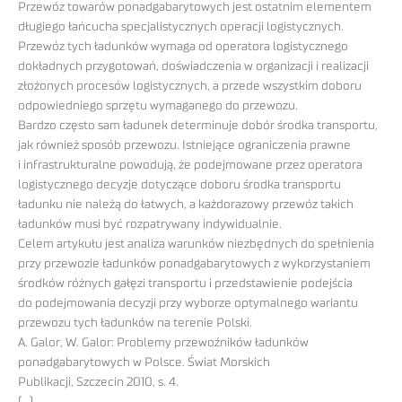
Przewóz towarów ponadgabarytowych jest ostatnim elementem
długiego łańcucha specjalistycznych operacji logistycznych.
Przewóz tych ładunków wymaga od operatora logistycznego
dokładnych przygotowań, doświadczenia w organizacji i realizacji
złożonych procesów logistycznych, a przede wszystkim doboru
odpowiedniego sprzętu wymaganego do przewozu.
Bardzo często sam ładunek determinuje dobór środka transportu,
jak również sposób przewozu. Istniejące ograniczenia prawne
i infrastrukturalne powodują, że podejmowane przez operatora
logistycznego decyzje dotyczące doboru środka transportu
ładunku nie należą do łatwych, a każdorazowy przewóz takich
ładunków musi być rozpatrywany indywidualnie.
Celem artykułu jest analiza warunków niezbędnych do spełnienia
przy przewozie ładunków ponadgabarytowych z wykorzystaniem
środków różnych gałęzi transportu i przedstawienie podejścia
do podejmowania decyzji przy wyborze optymalnego wariantu
przewozu tych ładunków na terenie Polski.
A. Galor, W. Galor: Problemy przewoźników ładunków
ponadgabarytowych w Polsce. Świat Morskich
Publikacji, Szczecin 2010, s. 4.