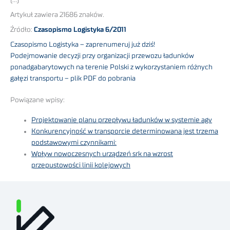
(…)
Artykuł zawiera 21686 znaków.
Źródło:
Czasopismo Logistyka 6/2011
Czasopismo Logistyka – zaprenumeruj już dziś!
Podejmowanie decyzji przy organizacji przewozu ładunków
ponadgabarytowych na terenie Polski z wykorzystaniem różnych
gałęzi transportu – plik PDF do pobrania
Powiązane wpisy:
Projektowanie planu przepływu ładunków w systemie agv
Konkurencyjność w transporcie determinowana jest trzema
podstawowymi czynnikami:
Wpływ nowoczesnych urządzeń srk na wzrost
przepustowości linii kolejowych