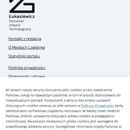
Kontakt z redakcją
O Mediach Logistyka
Statystyki portalu
Polityka prywatności
Dostępność cyfrowa
Regulamin Portalu
W ramach naszej witryny stosujemy pliki cookies w celu świadczenia
Regulamin sklepu
Państwu usług na najwyższym poziomie, w tym w sposób dostosowany do
indywidualnych potrzeb. Korzystanie z witryny bez zmiany ustawień
dotyczących cookies oznacza, że pliki opisane w
Polityce Prywatności
będą
zamieszczane na Państwa urządzeniu końcowym. W każdej chwili możecie
Państwo zmienić ustawienia dotyczące plików cookies w przeglądarce
internetowej. Akceptacja niezbędnych plików cookies jest wymagana do
Obrazy stockowe
prawidłowego działania witryny. Szczegółowe informacje znajdą Państwo w