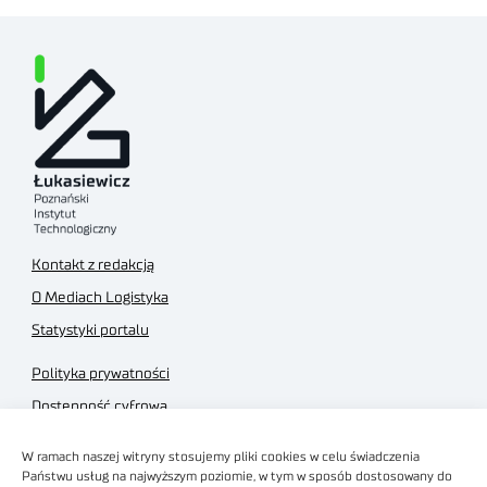
Kontakt z redakcją
O Mediach Logistyka
Statystyki portalu
Polityka prywatności
Dostępność cyfrowa
Regulamin Portalu
W ramach naszej witryny stosujemy pliki cookies w celu świadczenia
Regulamin sklepu
Państwu usług na najwyższym poziomie, w tym w sposób dostosowany do