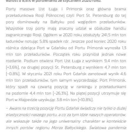
wzrost o 8,8% w porównaniu ze styczniem 2020 roku.
Porty masowe Ust Ługa i Primorsk oraz główna brama
przeładunkowa Rosji Północnej czyli Port St. Petersburg do tej
pory dominowały na Bałtyku pod względem przeładunków.
Wszystkie trzy porty mają znaczny udział w obsłudze handlu
zagranicznego Rosji. Ogółem w 2020 roku obsłużyły 241,5 mln ton
ładunków notując 5,8% spadek rdr. Jeszcze pod koniec 2020 roku
różnica dzieląca Port w Gdańsku od Portu Primorsk wynosiła 1,3
mln ton przeładunków. Początek roku przyniósł jednak nowe
rozdanie. Podium otwiera Port Ust Ługa z wynikiem 9,4 mln ton
(+3,6%), na drugiej pozycji St. Petersburg z wynikiem 4,7 mln ton
(-0,8%). W styczniu 2021 roku Port Gdańsk zanotował wynik 4,6
mln ton przeładunków, tym samym wyprzedzając Port Primorsk,
który spadł na czwartą pozycję w rankingu z przeładunkami
na poziomie 4,4 mln ton (-26,3%). Na piątej pozycji utrzymuje się
Port w Kłajpedzie uzyskując 3,8 mln ton (+10,8%).
–
Awans na trzecią pozycję Portu Gdańsk świadczy nie tylko o dużej
elastyczności naszego portu, a co za tym idzie naszych operatorów,
ale wskazuje także na jego uniwersalny charakter w kontekście
innych portów regionu Morza Bałtyckiego. Światowa pandemia