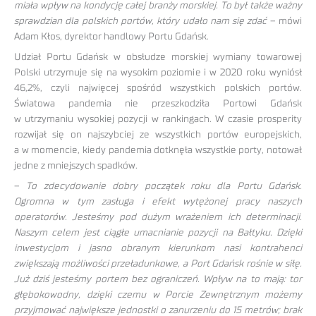
miała wpływ na kondycję całej branży morskiej. To był także ważny
sprawdzian dla polskich portów, który udało nam się zdać
– mówi
Adam Kłos, dyrektor handlowy Portu Gdańsk.
Udział Portu Gdańsk w obsłudze morskiej wymiany towarowej
Polski utrzymuje się na wysokim poziomie i w 2020 roku wyniósł
46,2%, czyli najwięcej spośród wszystkich polskich portów.
Światowa pandemia nie przeszkodziła Portowi Gdańsk
w utrzymaniu wysokiej pozycji w rankingach. W czasie prosperity
rozwijał się on najszybciej ze wszystkich portów europejskich,
a w momencie, kiedy pandemia dotknęła wszystkie porty, notował
jedne z mniejszych spadków.
–
To zdecydowanie dobry początek roku dla Portu Gdańsk.
Ogromna w tym zasługa i efekt wytężonej pracy naszych
operatorów. Jesteśmy pod dużym wrażeniem ich determinacji.
Naszym celem jest ciągłe umacnianie pozycji na Bałtyku. Dzięki
inwestycjom i jasno obranym kierunkom nasi kontrahenci
zwiększają możliwości przeładunkowe, a Port Gdańsk rośnie w siłę.
Już dziś jesteśmy portem bez ograniczeń. Wpływ na to mają: tor
głębokowodny, dzięki czemu w Porcie Zewnętrznym możemy
przyjmować największe jednostki o zanurzeniu do 15 metrów; brak