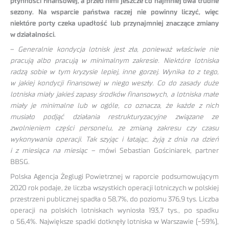
płynności finansowej, a przed nimi jeszcze co najmniej dwa trudne
sezony. Na wsparcie państwa raczej nie powinny liczyć, więc
niektóre porty czeka upadłość lub przynajmniej znaczące zmiany
w działalności.
–
Generalnie kondycja lotnisk jest zła, ponieważ właściwie nie
pracują albo pracują w minimalnym zakresie. Niektóre lotniska
radzą sobie w tym kryzysie lepiej, inne gorzej. Wynika to z tego,
w jakiej kondycji finansowej w niego weszły. Co do zasady duże
lotniska miały jakieś zapasy środków finansowych, a lotniska małe
miały je minimalne lub w ogóle, co oznacza, że każde z nich
musiało podjąć działania restrukturyzacyjne związane ze
zwolnieniem części personelu, ze zmianą zakresu czy czasu
wykonywania operacji. Tak szyjąc i łatając, żyją z dnia na dzień
i z miesiąca na miesiąc
– mówi Sebastian Gościniarek, partner
BBSG.
Polska Agencja Żeglugi Powietrznej w raporcie podsumowującym
2020 rok podaje, że liczba wszystkich operacji lotniczych w polskiej
przestrzeni publicznej spadła o 58,7%, do poziomu 376,9 tys. Liczba
operacji na polskich lotniskach wyniosła 193,7 tys., po spadku
o 56,4%. Największe spadki dotknęły lotniska w Warszawie (-59%),