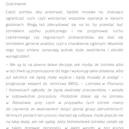
Gościniarek.
Część portów, aby przetrwać, będzie musiała np. znacząco
ograniczyć ruch, czyli wstrzymać wszystkie operacje w danych
godzinach. Mogą też zdecydować się na to, by przestać być
lotniskiem użytku publicznego i nie przyjmować ruchu
czarterowego czy regularnych przewoźników, ale stać się
lotniskiem
general aviation
, czyli o charakterze ogólnym. Wszelkie
tego typu zmiany oznaczają jednak duże zwolnienia i obniżki
wynagrodzeń.
–
Nie są to na pewno łatwe decyzje, ale myślę, że lotniska albo
w tej chwili są przymuszone do tego i wykonują takie działania, albo
już wkrótce nie będą miały wyjścia i będą musiały je podjąć
–
prognozuje ekspert ds. lotnictwa BBSG. –
Lotniska w Poznaniu
i Katowicach ogłosiły, że będą zwalniały pracowników, i weszły
w odpowiednie procedury. Podobnie dzieje się na lotnisku
w Rzeszowie, przy czym w przypadku tych lotnisk mamy
do czynienia ze zwalnianiem dosyć sporej grupy zatrudnionych.
W innych portach ten proces również się odbywa, może jeszcze nie
na taką skalę, ale nie sądzę, żeby którekolwiek lotnisko ostało się
w takim zestawie personelu, w jakim weszło w ten kryzys