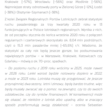
Krakowie (-57%), Wrocławiu (-56%) oraz Modlinie (-56%).
Najmniejsze straty odnotowały porty w Zielonej Górze (-12%), Łodzi
(-38%) i Olsztynie-Szymanach (-38%).
Z kolei Związek Regionalnych Portów Lotniczych zebrał statystyki
ruchu pasażerskiego za trzy kwartały 2020 roku w 13
funkcjonujących w Polsce lotniskach regionalnych. Wynika z nich,
że od początku stycznia do końca września 2020 roku z połączeń
regularnych i czarterowych skorzystało ok. 8,04 mln podróżnych,
czyli o 15,3 mln pasażerów mniej (-65,6%) r/r. Wiadomo, że
statystyki za cały rok będą jeszcze gorsze, bo podsumowania
największych portów – w Warszawie, Krakowie, Katowicach czy
Gdańsku – mówią o ok. 70-proc. spadkach.
–
Do poziomu ruchu z 2019 roku wrócimy w 2025, może nawet
w 2026 roku. Lekki wzrost będzie notowany dopiero w 2022,
a może w 2023 roku. Lotniska muszą się przygotować, że jeszcze
przynajmniej dwa sezony, letni i zimowy, będą bardzo trudne, więc
będą musiały zwracać się o pomoc na zewnątrz, czy to do swoich
udziałowców, czy do rynków finansowych. W konsekwencji może
się okazać, że niektóre z lotnisk albo upadną, albo w znaczący
sposób przeformułują swoją działalność
– ocenia Sebastian