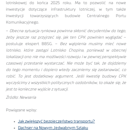
lotniskowej do końca 2025 roku. Ma to pozwolić na nowe
inwestycje dotyczące infrastruktury lotniczej, w tym także
inwestycji towarzyszących budowie Centralnego Portu
Komunikacyjnego.
–
Obecna sytuacja rynkowa powinna skłonić decydentów do tego,
żeby jeszcze raz przyjrzeć się, jak ten CPK powinien wyglądać
–
postuluje ekspert BBSG. –
Bez wątpienia musimy mieć nowe
lotnisko, które zastąpi Lotnisko Chopina, ponieważ w obecnej
lokalizacji ono nie ma możliwości rozwoju i w pewnej perspektywie
czasowej przestanie wystarczać. Nie może być tak, że dojdziemy
do tego momentu i dopiero wtedy zaczniemy się zastanawiać, co
robić. To jest dodatkowy argument. Jeśli kwestię budowy CPK
wyczyścimy z wszystkich politycznych ozdobników, to okaże się, że
jest to konieczne wyjście z sytuacji
.
Źródło: Newseria
Powiązane wpisy:
Jak zwiększyć bezpieczeństwo transportu?
Dachser na Nowym Jedwabnym Szlaku