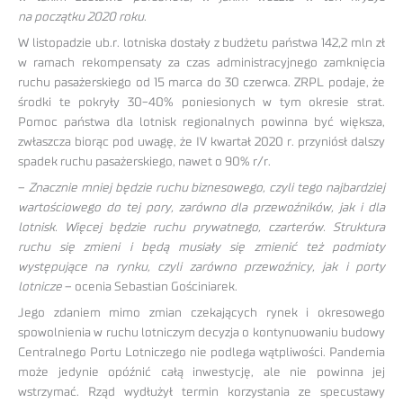
na początku 2020 roku
.
W listopadzie ub.r. lotniska dostały z budżetu państwa 142,2 mln zł
w ramach rekompensaty za czas administracyjnego zamknięcia
ruchu pasażerskiego od 15 marca do 30 czerwca. ZRPL podaje, że
środki te pokryły 30-40% poniesionych w tym okresie strat.
Pomoc państwa dla lotnisk regionalnych powinna być większa,
zwłaszcza biorąc pod uwagę, że IV kwartał 2020 r. przyniósł dalszy
spadek ruchu pasażerskiego, nawet o 90% r/r.
–
Znacznie mniej będzie ruchu biznesowego, czyli tego najbardziej
wartościowego do tej pory, zarówno dla przewoźników, jak i dla
lotnisk. Więcej będzie ruchu prywatnego, czarterów. Struktura
ruchu się zmieni i będą musiały się zmienić też podmioty
występujące na rynku, czyli zarówno przewoźnicy, jak i porty
lotnicze
– ocenia Sebastian Gościniarek.
Jego zdaniem mimo zmian czekających rynek i okresowego
spowolnienia w ruchu lotniczym decyzja o kontynuowaniu budowy
Centralnego Portu Lotniczego nie podlega wątpliwości. Pandemia
może jedynie opóźnić całą inwestycję, ale nie powinna jej
wstrzymać. Rząd wydłużył termin korzystania ze specustawy