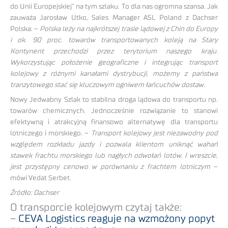
do Unii Europejskiej” na tym szlaku. To dla nas ogromna szansa. Jak
zauważa Jarosław Utko, Sales Manager ASL Poland z Dachser
Polska: –
Polska leży na najkrótszej trasie lądowej z Chin do Europy
i ok. 90 proc. towarów transportowanych koleją na Stary
Kontynent przechodzi przez terytorium naszego kraju.
Wykorzystując położenie geograficzne i integrując transport
kolejowy z różnymi kanałami dystrybucji, możemy z państwa
tranzytowego stać się kluczowym ogniwem łańcuchów dostaw
.
Nowy Jedwabny Szlak to stabilna droga lądowa do transportu np.
towarów chemicznych. Jednocześnie rozwiązanie to stanowi
efektywną i atrakcyjną finansowo alternatywę dla transportu
lotniczego i morskiego. –
Transport kolejowy jest niezawodny pod
względem rozkładu jazdy i pozwala klientom uniknąć wahań
stawek frachtu morskiego lub nagłych odwołań lotów. I wreszcie,
jest przystępny cenowo w porównaniu z frachtem lotniczym
–
mówi Vedat Serbet.
Źródło: Dachser
O transporcie kolejowym czytaj także:
–
CEVA Logistics reaguje na wzmożony popyt