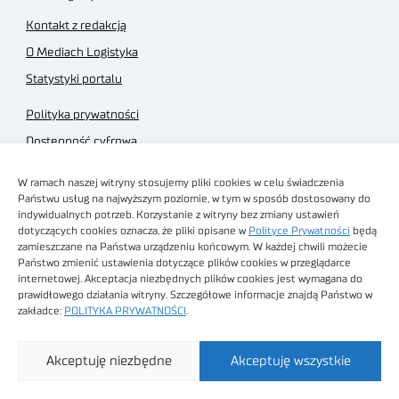
Kontakt z redakcją
O Mediach Logistyka
Statystyki portalu
Polityka prywatności
Dostępność cyfrowa
Regulamin Portalu
W ramach naszej witryny stosujemy pliki cookies w celu świadczenia
Regulamin sklepu
Państwu usług na najwyższym poziomie, w tym w sposób dostosowany do
indywidualnych potrzeb. Korzystanie z witryny bez zmiany ustawień
dotyczących cookies oznacza, że pliki opisane w
Polityce Prywatności
będą
zamieszczane na Państwa urządzeniu końcowym. W każdej chwili możecie
Państwo zmienić ustawienia dotyczące plików cookies w przeglądarce
internetowej. Akceptacja niezbędnych plików cookies jest wymagana do
Obrazy stockowe
prawidłowego działania witryny. Szczegółowe informacje znajdą Państwo w
autorstwa
zakładce:
POLITYKA PRYWATNOŚCI
.
Sieć Badawcza Łukasiewicz - Poznański Instytut
Akceptuję niezbędne
Akceptuję wszystkie
Technologiczny