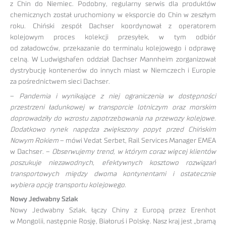
z Chin do Niemiec. Podobny, regularny serwis dla produktów
chemicznych został uruchomiony w eksporcie do Chin w zeszłym
roku. Chiński zespół Dachser koordynował z operatorem
kolejowym proces kolekcji przesyłek, w tym odbiór
od załadowców, przekazanie do terminalu kolejowego i odprawę
celną. W Ludwigshafen oddział Dachser Mannheim zorganizował
dystrybucję kontenerów do innych miast w Niemczech i Europie
za pośrednictwem sieci Dachser.
–
Pandemia i wynikające z niej ograniczenia w dostępności
przestrzeni ładunkowej w transporcie lotniczym oraz morskim
doprowadziły do wzrostu zapotrzebowania na przewozy kolejowe.
Dodatkowo rynek napędza zwiększony popyt przed Chińskim
Nowym Rokiem
– mówi Vedat Serbet, Rail Services Manager EMEA
w Dachser. –
Obserwujemy trend, w którym coraz więcej klientów
poszukuje niezawodnych, efektywnych kosztowo rozwiązań
transportowych między dwoma kontynentami i ostatecznie
wybiera opcję transportu kolejowego.
Nowy Jedwabny Szlak
Nowy Jedwabny Szlak, łączy Chiny z Europą przez Erenhot
w Mongolii, następnie Rosję, Białoruś i Polskę. Nasz kraj jest „bramą