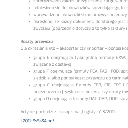
sprecyzowano zakres ubezpieczenia cargo w formu
odniesiono się do obowiązków sprzedającego, kie
wprowadzono obowiązki stron umowy sprzedaży 
określono, że każdy dokument, do którego jest 
zwyczaju (poprzednio dotyczyło to tylko faktury
Koszty przewozu
Dla określenia kto – eksporter czy importer – ponosi k
grupa E obejmująca tylko jedną formułę EXW; k
związane z dostawą
grupa F obejmująca formuły FCA, FAS i FOB; spr
siedzibie, albo ponosi koszt przewozu do termin
grupa C obejmująca formuły CFR, CIF, CPT i C
przeznaczenia (ryzyko uszkodzenia czy utraty to
grupa D obejmująca formuły DAT, DAP, DDP; sprze
Artykuł pochodzi z czasopisma „Logistyka” 3/2011.
L2011-3s5s34.pdf