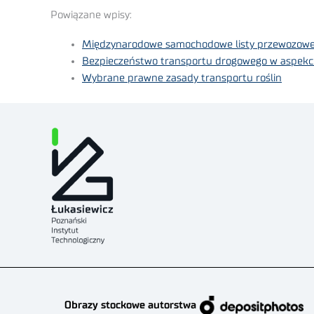
Powiązane wpisy:
Międzynarodowe samochodowe listy przewozow
Bezpieczeństwo transportu drogowego w aspekci
Wybrane prawne zasady transportu roślin
Obrazy stockowe autorstwa