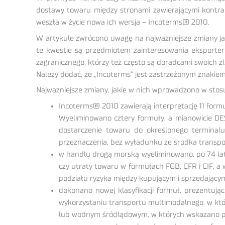
dostawy towaru między stronami zawierającymi kontrak
weszła w życie nowa ich wersja – Incoterms® 2010.
W artykule zwrócono uwagę na najważniejsze zmiany ja
te kwestie są przedmiotem zainteresowania eksporter
zagranicznego, którzy też często są doradcami swoich 
Należy dodać, że „Incoterms” jest zastrzeżonym znakie
Najważniejsze zmiany, jakie w nich wprowadzono w stos
Incoterms® 2010 zawierają interpretację 11 formu
Wyeliminowano cztery formuły, a mianowicie DES
dostarczenie towaru do określonego terminal
przeznaczenia, bez wyładunku ze środka transp
w handlu drogą morską wyeliminowano, po 74 lata
czy utraty towaru w formułach FOB, CFR i CIF, a 
podziału ryzyka między kupującym i sprzedający
dokonano nowej klasyfikacji formuł, prezentuj
wykorzystaniu transportu multimodalnego, w kt
lub wodnym śródlądowym, w których wskazano p