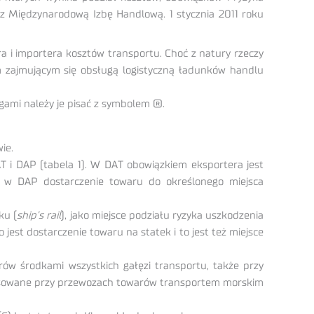
ez Międzynarodową Izbę Handlową. 1 stycznia 2011 roku
 i importera kosztów transportu. Choć z natury rzeczy
m zajmującym się obsługą logistyczną ładunków handlu
gami należy je pisać z symbolem ®.
ie.
T i DAP (tabela 1). W DAT obowiązkiem eksportera jest
a w DAP dostarczenie towaru do określonego miejsca
ku (
ship’s rail
), jako miejsce podziału ryzyka uszkodzenia
est dostarczenie towaru na statek i to jest też miejsce
ów środkami wszystkich gałęzi transportu, także przy
tosowane przy przewozach towarów transportem morskim