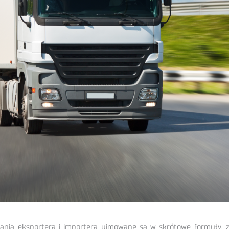
nia eksportera i importera ujmowane są w skrótowe formuły, z 