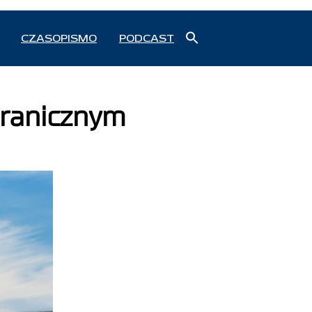
Search
CZASOPISMO
PODCAST
for:
Search Button
granicznym