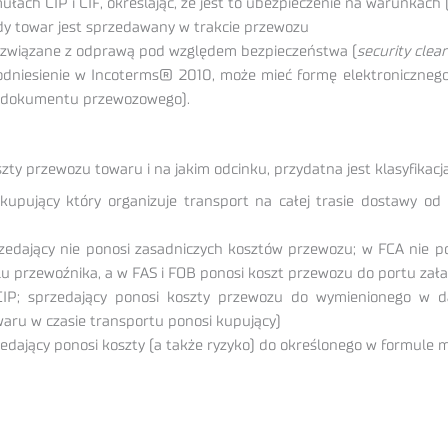
łach CIP i CIF, określając, że jest to ubezpieczenie na warunkac
dy towar jest sprzedawany w trakcie przewozu
związane z odprawą pod względem bezpieczeństwa (
security clea
odniesienie w Incoterms® 2010, może mieć formę elektronicznego p
 i dokumentu przewozowego).
oszty przewozu towaru i na jakim odcinku, przydatna jest klasyfika
upujący który organizuje transport na całej trasie dostawy od 
zedający nie ponosi zasadniczych kosztów przewozu; w FCA nie pon
alu przewoźnika, a w FAS i FOB ponosi koszt przewozu do portu za
IP; sprzedający ponosi koszty przewozu do wymienionego w da
waru w czasie transportu ponosi kupujący)
dający ponosi koszty (a także ryzyko) do określonego w formule m