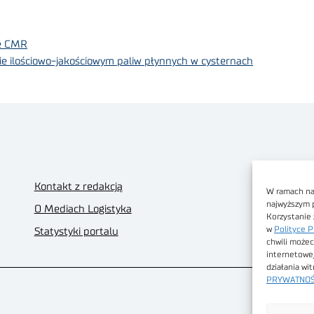
e CMR
e ilościowo-jakościowym paliw płynnych w cysternach
Kontakt z redakcją
W ramach nas
najwyższym 
O Mediach Logistyka
Korzystanie 
w
Polityce P
Statystyki portalu
chwili możec
internetowe
działania wi
PRYWATNOŚ