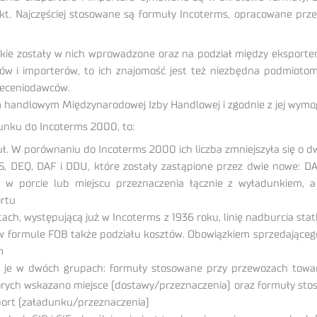
t. Najczęściej stosowane są formuły Incoterms, opracowane prz
kie zostały w nich wprowadzone oraz na podział między eksportera
ów i importerów, to ich znajomość jest też niezbędna podmioto
zleceniodawców.
m handlowym Międzynarodowej Izby Handlowej i zgodnie z jej wymo
unku do Incoterms 2000, to:
ł. W porównaniu do Incoterms 2000 ich liczba zmniejszyła się o dw
, DEQ, DAF i DDU, które zostały zastąpione przez dwie nowe: DA
u w porcie lub miejscu przeznaczenia łącznie z wyładunkiem, 
ortu
ch, występującą już w Incoterms z 1936 roku, linię nadburcia stat
w formule FOB także podziału kosztów. Obowiązkiem sprzedającego j
m
ąc je w dwóch grupach: formuły stosowane przy przewozach towar
órych wskazano miejsce (dostawy/przeznaczenia) oraz formuły s
ort (załadunku/przeznaczenia)