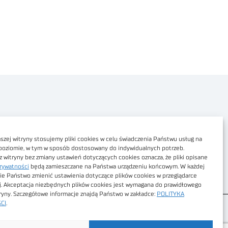
Polityka prywatności
Dostępność cyfrowa
zej witryny stosujemy pliki cookies w celu świadczenia Państwu usług na
poziomie, w tym w sposób dostosowany do indywidualnych potrzeb.
Regulamin Portalu
z witryny bez zmiany ustawień dotyczących cookies oznacza, że pliki opisane
rywatności
będą zamieszczane na Państwa urządzeniu końcowym. W każdej
Regulamin sklepu
ie Państwo zmienić ustawienia dotyczące plików cookies w przeglądarce
j. Akceptacja niezbędnych plików cookies jest wymagana do prawidłowego
tryny. Szczegółowe informacje znajdą Państwo w zakładce:
POLITYKA
CI
.