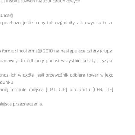
h (C) Instytutowych Klauzul Ładunkowych
rances
)
rzekazu, jeśli strony tak uzgodniły, albo wynika to ze
cja formuł Incoterms® 2010 na następujące cztery grupy:
nadawcy do odbiorcy ponosi wszystkie koszty i ryzyko
osi ich w ogóle, jeśli przewoźnik odbiera towar w jego
ładunku
nej formule miejsca (CPT, CIP) lub portu (CFR, CIF)
iejsca przeznaczenia.