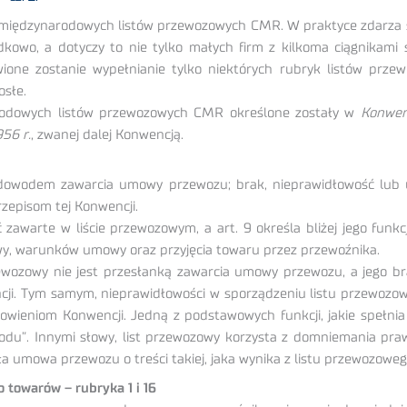
międzynarodowych listów przewozowych CMR. W praktyce zdarza s
owo, a dotyczy to nie tylko małych firm z kilkoma ciągnikami s
one zostanie wypełnianie tylko niektórych rubryk listów przewo
osłe.
rodowych listów przewozowych CMR określone zostały w
Konwen
56 r.
, zwanej dalej Konwencją.
t dowodem zawarcia umowy przewozu; brak, nieprawidłowość lub u
zepisom tej Konwencji.
zawarte w liście przewozowym, a art. 9 określa bliżej jego fun
y, warunków umowy oraz przyjęcia towaru przez przewoźnika.
wozowy nie jest przesłanką zawarcia umowy przewozu, a jego br
i. Tym samym, nieprawidłowości w sporządzeniu listu przewozo
anowieniom Konwencji. Jedną z podstawowych funkcji, jakie spełnia
u”. Innymi słowy, list przewozowy korzysta z domniemania prawdz
ła umowa przewozu o treści takiej, jaka wynika z listu przewozoweg
owarów – rubryka 1 i 16