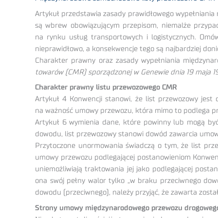
Artykuł przedstawia zasady prawidłowego wypełniania 
są wbrew obowiązującym przepisom, niemalże przypadk
na rynku usług transportowych i logistycznych. Omówi
nieprawidłowo, a konsekwencje tego są najbardziej doni
Charakter prawny oraz zasady wypełniania międzyna
towarów (CMR) sporządzonej w Genewie dnia 19 maja 19
Charakter prawny listu przewozowego CMR
Artykuł 4 Konwencji stanowi, że list przewozowy jes
na ważność umowy przewozu, która mimo to podlega pr
Artykuł 6 wymienia dane, które powinny lub mogą być 
dowodu, list przewozowy stanowi dowód zawarcia umow
Przytoczone unormowania świadczą o tym, że list prze
umowy przewozu podlegającej postanowieniom Konwencj
uniemożliwiają traktowania jej jako podlegającej post
ona swój pełny walor tylko „w braku przeciwnego dowod
dowodu (przeciwnego), należy przyjąć, że zawarta zosta
Strony umowy międzynarodowego przewozu drogowego t