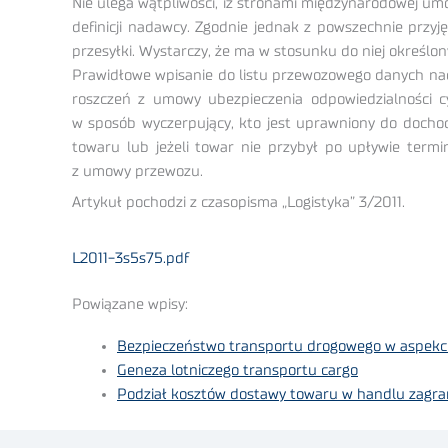
Nie ulega wątpliwości, iż stronami międzynarodowej u
definicji nadawcy. Zgodnie jednak z powszechnie przy
przesyłki. Wystarczy, że ma w stosunku do niej określon
Prawidłowe wpisanie do listu przewozowego danych na
roszczeń z umowy ubezpieczenia odpowiedzialności c
w sposób wyczerpujący, kto jest uprawniony do dochodz
towaru lub jeżeli towar nie przybył po upływie ter
z umowy przewozu.
Artykuł pochodzi z czasopisma „Logistyka” 3/2011.
L2011-3s5s75.pdf
Powiązane wpisy:
Bezpieczeństwo transportu drogowego w aspekci
Geneza lotniczego transportu cargo
Podział kosztów dostawy towaru w handlu zagr