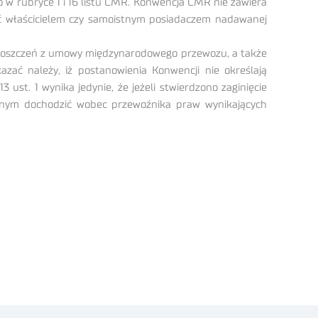
w rubryce 1 i 16 listu CMR. Konwencja CMR nie zawiera
być właścicielem czy samoistnym posiadaczem nadawanej
 roszczeń z umowy międzynarodowego przewozu, a także
ać należy, iż postanowienia Konwencji nie określają
st. 1 wynika jedynie, że jeżeli stwierdzono zaginięcie
asnym dochodzić wobec przewoźnika praw wynikających