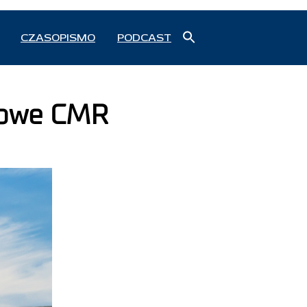
Search
CZASOPISMO
PODCAST
for:
Search Button
zowe CMR