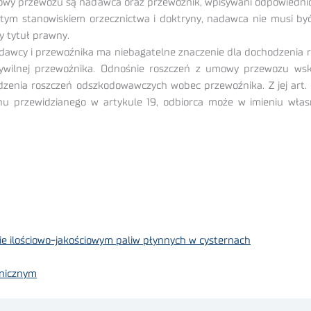
mowy przewozu są nadawca oraz przewoźnik, wpisywani odpowiednio 
jętym stanowiskiem orzecznictwa i doktryny, nadawca nie musi 
y tytuł prawny.
dawcy i przewoźnika ma niebagatelne znaczenie dla dochodzenia
ywilnej przewoźnika. Odnośnie roszczeń z umowy przewozu wskaz
enia roszczeń odszkodowawczych wobec przewoźnika. Z jej art. 13 u
minu przewidzianego w artykule 19, odbiorca może w imieniu wł
e ilościowo-jakościowym paliw płynnych w cysternach
anicznym