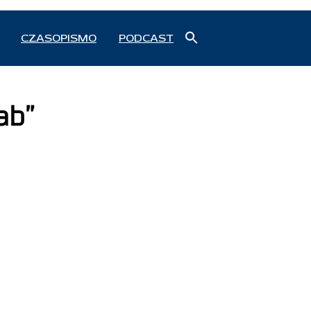
Search
CZASOPISMO
PODCAST
for:
Search Button
ab”