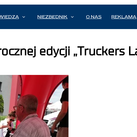
WIEDZA
NIEZBĘDNIK
O NAS
REKLAMA
cznej edycji „Truckers L