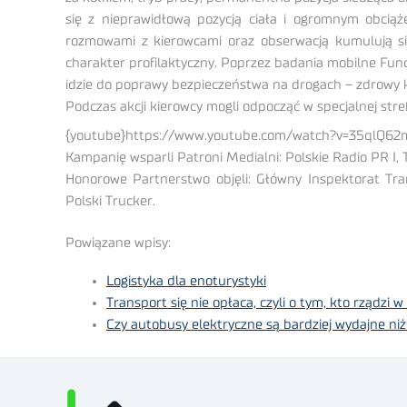
się z nieprawidłową pozycją ciała i ogromnym obciąże
rozmowami z kierowcami oraz obserwacją kumulują się
charakter profilaktyczny. Poprzez badania mobilne Fun
idzie do poprawy bezpieczeństwa na drogach – zdrowy k
Podczas akcji kierowcy mogli odpocząć w specjalnej str
{youtube}https://www.youtube.com/watch?v=35qlQ62m
Kampanię wsparli Patroni Medialni: Polskie Radio PR I, T
Honorowe Partnerstwo objęli: Główny Inspektorat Tra
Polski Trucker.
Powiązane wpisy:
Logistyka dla enoturystyki
Transport się nie opłaca, czyli o tym, kto rządzi 
Czy autobusy elektryczne są bardziej wydajne niż 