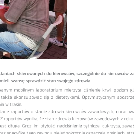
adaniach skierowanych do kierowców, szczególnie do kierowców 
 mieli szansę sprawdzić stan swojego zdrowia.
anym mobilnym laboratorium mierzyła ciśnienie krwi, poziom g
także skonsultować się z dietetykami. Optymistycznym spostrze
a w trasie.
 dane raportów o stanie zdrowia kierowców zawodowych, opracow
Z raportów wynika, że stan zdrowia kierowców zawodowych z roku 
est długa. Grozi im otyłość, nadciśnienie tętnicze, cukrzyca, zawa
az specyfika tego zawodu niejednokrotnie oznaczają pośpiech, stre