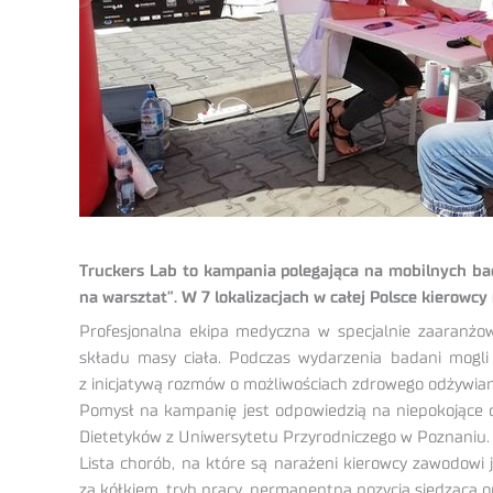
Truckers Lab to kampania polegająca na mobilnych b
na warsztat”. W 7 lokalizacjach w całej Polsce kierowcy
Profesjonalna ekipa medyczna w specjalnie zaaranżow
składu masy ciała. Podczas wydarzenia badani mogli 
z inicjatywą rozmów o możliwościach zdrowego odżywiani
Pomysł na kampanię jest odpowiedzią na niepokojące
Dietetyków z Uniwersytetu Przyrodniczego w Poznaniu. 
Lista chorób, na które są narażeni kierowcy zawodowi j
za kółkiem, tryb pracy, permanentna pozycja siedząca or