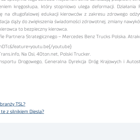
niem kręgosłupa, który stopniowo ulega deformacji. Działania F
 na długofalowej edukacji kierowców z zakresu zdrowego odżyw
dacja dąży do zwiększenia świadomości zdrowotnej, zmiany nawykó
ierowca to bezpieczny kierowca.
efie Partnera Strategicznego – Mercedes Benz Trucks Polska. Atra
DTc&feature=youtu.be{/youtube}
rans.info, Na Osi, 40ton.net, Polski Trucker.
nsportu Drogowego, Generalna Dyrekcja Dróg Krajowych i Autostr
w branży TSL?
te z silnikiem Diesla?