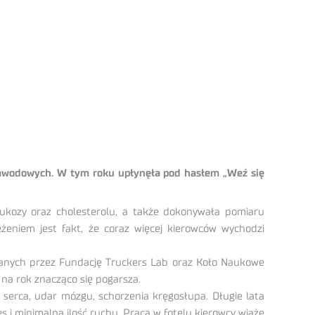
zawodowych. W tym roku upłynęła pod hasłem „Weź się
lukozy oraz cholesterolu, a także dokonywała pomiaru
żeniem jest fakt, że coraz więcej kierowców wychodzi
anych przez Fundację Truckers Lab oraz Koło Naukowe
na rok znacząco się pogarsza.
ł serca, udar mózgu, schorzenia kręgosłupa. Długie lata
s i minimalną ilość ruchu. Praca w fotelu kierowcy wiąże