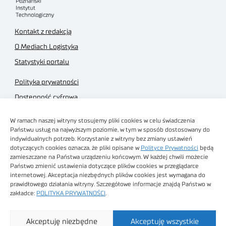
Kontakt z redakcją
O Mediach Logistyka
Statystyki portalu
Polityka prywatności
Dostępność cyfrowa
Regulamin Portalu
W ramach naszej witryny stosujemy pliki cookies w celu świadczenia
Regulamin sklepu
Państwu usług na najwyższym poziomie, w tym w sposób dostosowany do
indywidualnych potrzeb. Korzystanie z witryny bez zmiany ustawień
dotyczących cookies oznacza, że pliki opisane w
Polityce Prywatności
będą
zamieszczane na Państwa urządzeniu końcowym. W każdej chwili możecie
Państwo zmienić ustawienia dotyczące plików cookies w przeglądarce
internetowej. Akceptacja niezbędnych plików cookies jest wymagana do
Obrazy stockowe
prawidłowego działania witryny. Szczegółowe informacje znajdą Państwo w
autorstwa
zakładce:
POLITYKA PRYWATNOŚCI
.
Sieć Badawcza Łukasiewicz - Poznański Instytut
Akceptuję niezbędne
Akceptuję wszystkie
Technologiczny