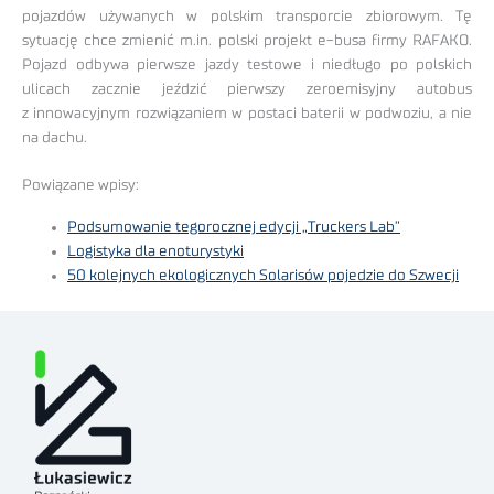
pojazdów używanych w polskim transporcie zbiorowym. Tę
sytuację chce zmienić m.in. polski projekt e-busa firmy RAFAKO.
Pojazd odbywa pierwsze jazdy testowe i niedługo po polskich
ulicach zacznie jeździć pierwszy zeroemisyjny autobus
z innowacyjnym rozwiązaniem w postaci baterii w podwoziu, a nie
na dachu.
Powiązane wpisy:
Podsumowanie tegorocznej edycji „Truckers Lab”
Logistyka dla enoturystyki
50 kolejnych ekologicznych Solarisów pojedzie do Szwecji