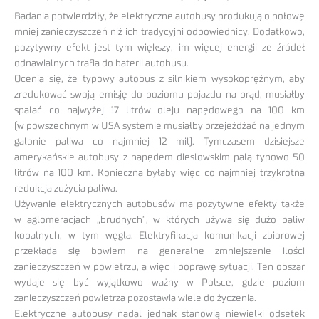
Badania potwierdziły, że elektryczne autobusy produkują o połowę
mniej zanieczyszczeń niż ich tradycyjni odpowiednicy. Dodatkowo,
pozytywny efekt jest tym większy, im więcej energii ze źródeł
odnawialnych trafia do baterii autobusu.
Ocenia się, że typowy autobus z silnikiem wysokoprężnym, aby
zredukować swoją emisję do poziomu pojazdu na prąd, musiałby
spalać co najwyżej 17 litrów oleju napędowego na 100 km
(w powszechnym w USA systemie musiałby przejeżdżać na jednym
galonie paliwa co najmniej 12 mil). Tymczasem dzisiejsze
amerykańskie autobusy z napędem dieslowskim palą typowo 50
litrów na 100 km. Konieczna byłaby więc co najmniej trzykrotna
redukcja zużycia paliwa.
Używanie elektrycznych autobusów ma pozytywne efekty także
w aglomeracjach „brudnych”, w których używa się dużo paliw
kopalnych, w tym węgla. Elektryfikacja komunikacji zbiorowej
przekłada się bowiem na generalne zmniejszenie ilości
zanieczyszczeń w powietrzu, a więc i poprawę sytuacji. Ten obszar
wydaje się być wyjątkowo ważny w Polsce, gdzie poziom
zanieczyszczeń powietrza pozostawia wiele do życzenia.
Elektryczne autobusy nadal jednak stanowią niewielki odsetek