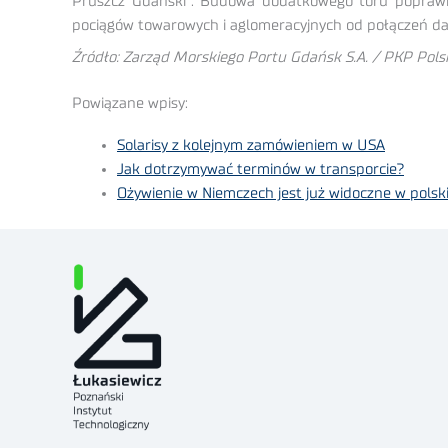
Pruszcz Gdański”. Budowa dodatkowego toru poprawi
pociągów towarowych i aglomeracyjnych od połączeń da
Źródło: Zarząd Morskiego Portu Gdańsk S.A. / PKP Polski
Powiązane wpisy:
Solarisy z kolejnym zamówieniem w USA
Jak dotrzymywać terminów w transporcie?
Ożywienie w Niemczech jest już widoczne w polsk