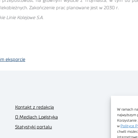
 przepustowość na głównym wylocie z Trójmiasta, w tym do po
lekobieżnych. Zakończenie prac planowane jest w 2030 r.
e Linie Kolejowe S.A.
im eksporcie
Kontakt z redakcją
W ramach nas
najwyższym 
O Mediach Logistyka
Korzystanie 
w
Polityce P
Statystyki portalu
chwili możec
internetowe