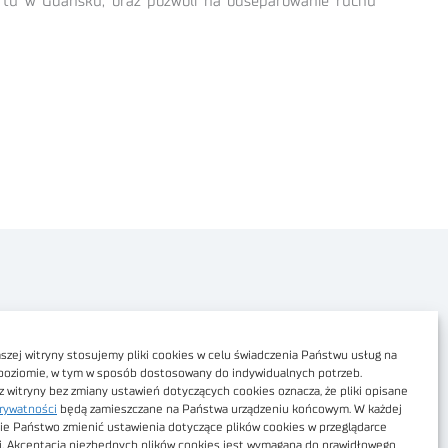
rtu w Gdańsku, oraz pozwoli na odseparowanie ruchu
Polityka prywatności
Dostępność cyfrowa
zej witryny stosujemy pliki cookies w celu świadczenia Państwu usług na
poziomie, w tym w sposób dostosowany do indywidualnych potrzeb.
Regulamin Portalu
z witryny bez zmiany ustawień dotyczących cookies oznacza, że pliki opisane
rywatności
będą zamieszczane na Państwa urządzeniu końcowym. W każdej
Regulamin sklepu
ie Państwo zmienić ustawienia dotyczące plików cookies w przeglądarce
j. Akceptacja niezbędnych plików cookies jest wymagana do prawidłowego