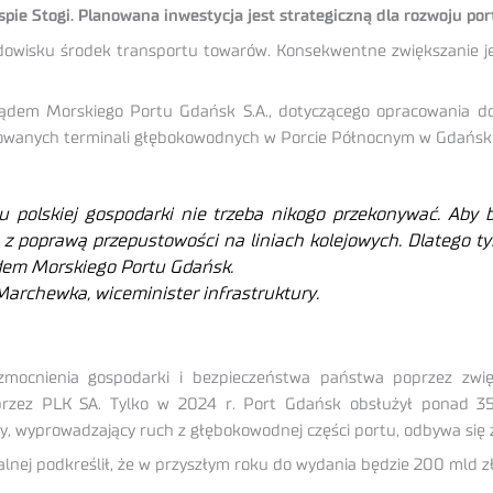
e Stogi. Planowana inwestycja jest strategiczną dla rozwoju port
środowisku środek transportu towarów. Konsekwentne zwiększanie j
rządem Morskiego Portu Gdańsk S.A., dotyczącego opracowania d
anowanych terminali głębokowodnych w Porcie Północnym w Gdańsk
 polskiej gospodarki nie trzeba nikogo przekonywać. Aby by
 z poprawą przepustowości na liniach kolejowych. Dlatego ty
ądem Morskiego Portu Gdańsk.
Marchewka, wiceminister infrastruktury.
wzmocnienia gospodarki i bezpieczeństwa państwa poprzez zwię
przez PLK SA. Tylko w 2024 r. Port Gdańsk obsłużył ponad 35
y, wyprowadzający ruch z głębokowodnej części portu, odbywa się
nalnej podkreślił, że w przyszłym roku do wydania będzie 200 mld z