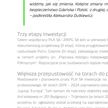
widzimy, jak się zmienia. Kolejne zmiany 
bezpieczeństwo Gdańska i Polski, z drugiej,
– podkreśliła Aleksandra Dulkiewicz.
Trzy etapy inwestycji
Celem współpracy PLK SA i ZMPG SA jest w pierwszej k
dokumentacją projektową (II etap), której przygotowanie
rozbudowie Portu Gdańsk (III etap), zakładającej modern
w ramach projektu pn. „Poprawa dostępu kolejowego
Północnym”. Rozpoczęcie prac budowlanych będzie możl
Większa przepustowość na torach do p
Realizowane i planowane przez PLK SA inwestycje na 
przewozowego. W latach 2019 – 2024 poprawiony zosta
„Łącząc Europę”. Tym samym do nabrzeży dojeżdża więc
linii kolejowej nr 201 Bydgoszcz – Trójmiasto (w latach
wrześniu br. ogłoszony został przetarg na zaprojektow