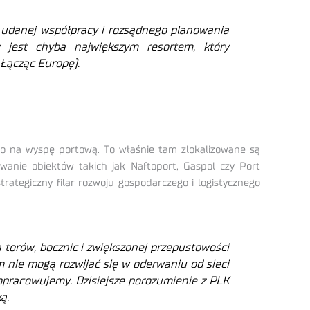
d udanej współpracy i rozsądnego planowania
ry jest chyba największym resortem, który
 Łącząc Europę).
o na wyspę portową. To właśnie tam zlokalizowane są
anie obiektów takich jak Naftoport, Gaspol czy Port
ategiczny filar rozwoju gospodarczego i logistycznego
torów, bocznic i zwiększonej przepustowości
em nie mogą rozwijać się w oderwaniu od sieci
e opracowujemy. Dzisiejsze porozumienie z PLK
ą.