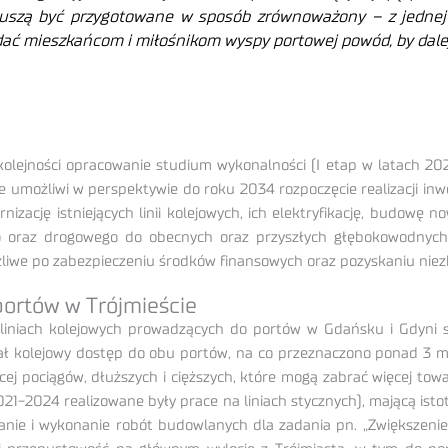
muszą być przygotowane w sposób zrównoważony – z jednej 
 dać mieszkańcom i miłośnikom wyspy portowej powód, by dalej
olejności opracowanie studium wykonalności (I etap w latach 202
 umożliwi w perspektywie do roku 2034 rozpoczęcie realizacji inwe
izację istniejących linii kolejowych, ich elektryfikację, budowę n
 oraz drogowego do obecnych oraz przyszłych głębokowodnych 
iwe po zabezpieczeniu środków finansowych oraz pozyskaniu niezb
ortów w Trójmieście
liniach kolejowych prowadzących do portów w Gdańsku i Gdyni s
ł kolejowy dostęp do obu portów, na co przeznaczono ponad 3 m
ej pociągów, dłuższych i cięższych, które mogą zabrać więcej to
 2021-2024 realizowane były prace na liniach stycznych), mającą is
anie i wykonanie robót budowlanych dla zadania pn. „Zwiększenie