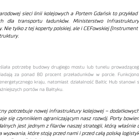
rodowej sieci linii kolejowych a Portem Gdańsk to przykła
nych dla transportu ładunków. Ministerstwo Infrastruktu
Nie tylko z tej koperty polskiej, ale i CEFowskiej (Instrument
truktury.
reślała potrzebę budowy drugiego mostu lub tunelu prowadząceg
wiadają za ponad 80 procent przeładunków w porcie. Funkcjonow
ergetycznego kraju, natomiast działalność Baltic Hub stanowi str
ażniejszych portów na Bałtyku.
y potrzebuje nowej infrastruktury kolejowej – dodatkowych 
staje się czynnikiem ograniczającym nasz rozwój. Porty bowi
alnych jest jednym z filarów naszej strategii, którą właśni
 wyzwania, które stoją przed nami i przed całą polską logistyk