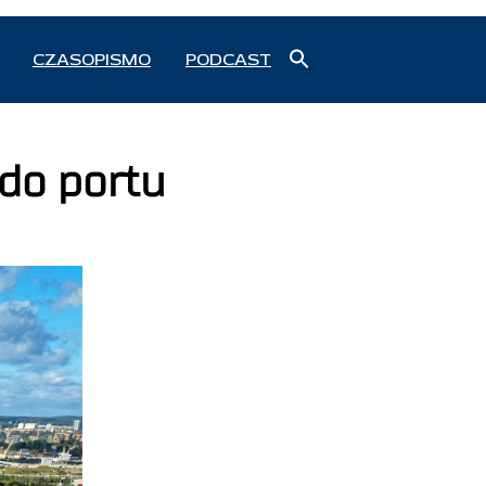
Search
CZASOPISMO
PODCAST
for:
Search Button
 do portu