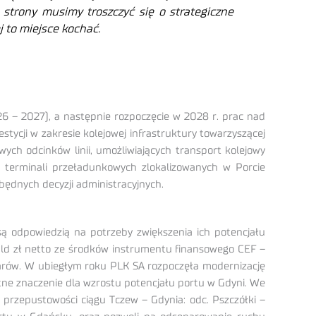
strony musimy troszczyć się o strategiczne
 to miejsce kochać.
6 – 2027), a następnie rozpoczęcie w 2028 r. prac nad
stycji w zakresie kolejowej infrastruktury towarzyszącej
owych odcinków linii, umożliwiających transport kolejowy
terminali przeładunkowych zlokalizowanych w Porcie
ędnych decyzji administracyjnych.
ą odpowiedzią na potrzeby zwiększenia ich potencjału
ld zł netto ze środków instrumentu finansowego CEF –
warów. W ubiegłym roku PLK SA rozpoczęła modernizację
totne znaczenie dla wzrostu potencjału portu w Gdyni. We
 przepustowości ciągu Tczew – Gdynia: odc. Pszczółki –