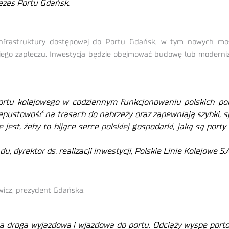
ezes Portu Gdańsk.
 infrastruktury dostępowej do Portu Gdańsk, w tym nowych mos
 jego zapleczu. Inwestycja będzie obejmować budowę lub moderniz
ortu kolejowego w codziennym funkcjonowaniu polskich po
zepustowość na trasach do nabrzeży oraz zapewniają szybki, s
 jest, żeby to bijące serce polskiej gospodarki, jaką są port
 dyrektor ds. realizacji inwestycji, Polskie Linie Kolejowe S.A
wicz, prezydent Gdańska.
na droga wyjazdowa i wjazdowa do portu. Odciąży wyspę porto