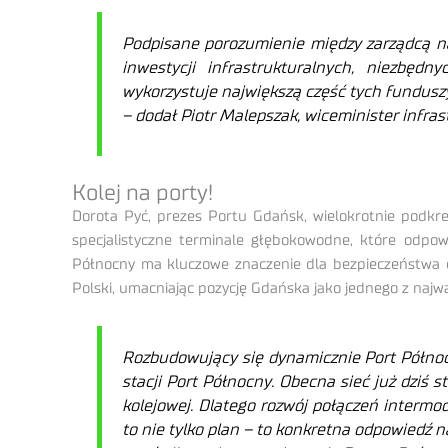
Podpisane porozumienie między zarządcą na
inwestycji infrastrukturalnych, niezbęd
wykorzystuje największą część tych funduszy. 
– dodał Piotr Malepszak, wiceminister infras
Kolej na porty!
Dorota Pyć, prezes Portu Gdańsk, wielokrotnie podk
specjalistyczne terminale głębokowodne, które odpo
Północny ma kluczowe znaczenie dla bezpieczeństwa en
Polski, umacniając pozycję Gdańska jako jednego z najw
Rozbudowujący się dynamicznie Port Północn
stacji Port Północny. Obecna sieć już dziś 
kolejowej. Dlatego rozwój połączeń intermod
to nie tylko plan – to konkretna odpowiedź na