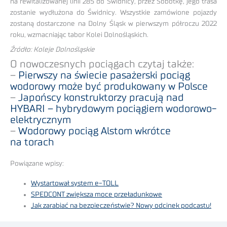
na rewitalizowanej linii 285 do Świdnicy, przez Sobótkę, jego trasa
zostanie wydłużona do Świdnicy. Wszystkie zamówione pojazdy
zostaną dostarczone na Dolny Śląsk w pierwszym półroczu 2022
roku, wzmacniając tabor Kolei Dolnośląskich.
Źródło: Koleje Dolnośląskie
O nowoczesnych pociągach czytaj także:
–
Pierwszy na świecie pasażerski pociąg
wodorowy może być produkowany w Polsce
–
Japońscy konstruktorzy pracują nad
HYBARI – hybrydowym pociągiem wodorowo-
elektrycznym
–
Wodorowy pociąg Alstom wkrótce
na torach
Powiązane wpisy:
Wystartował system e-TOLL
SPEDCONT zwiększa moce przeładunkowe
Jak zarabiać na bezpieczeństwie? Nowy odcinek podcastu!