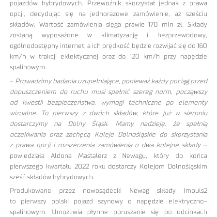
pojazdów hybrydowych. Przewoźnik skorzystał jednak z prawa
opcji, decydując się na jednorazowe zamówienie, aż sześciu
składów. Wartość zamówienia sięga prawie 170 mln zł. Składy
zostaną wyposażone w klimatyzację i bezprzewodowy,
ogólnodostępny internet, a ich prędkość będzie rozwijać się do 160
km/h w trakcji eklektycznej oraz do 120 km/h przy napędzie
spalinowym.
–
Prowadzimy badania uzupełniające, ponieważ każdy pociąg przed
dopuszczeniem do ruchu musi spełnić szereg norm, począwszy
od kwestii bezpieczeństwa, wymogi techniczne po elementy
wizualne. To pierwszy z dwóch składów, które już w sierpniu
dostarczymy na Dolny Śląsk. Mamy nadzieję, że spełnią
oczekiwania oraz zachęcą Koleje Dolnośląskie do skorzystania
z prawa opcji i rozszerzenia zamówienia o dwa kolejne składy
–
powiedziała Aldona Mastalerz z Newagu, który do końca
pierwszego kwartału 2022 roku dostarczy Kolejom Dolnośląskim
sześć składów hybrydowych.
Produkowane przez nowosądecki Newag składy Impuls2
to pierwszy polski pojazd szynowy o napędzie elektryczno-
spalinowym. Umożliwia płynne poruszanie się po odcinkach