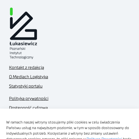
Kontakt z redakcją
O Mediach Logistyka
Statystyki portalu
Polityka prywatności
Dostępność cyfrowa
Regulamin Portalu
W ramach naszej witryny stosujemy pliki cookies w celu świadczenia
Regulamin sklepu
Państwu usług na najwyższym poziomie, w tym w sposób dostosowany do
indywidualnych potrzeb. Korzystanie z witryny bez zmiany ustawień