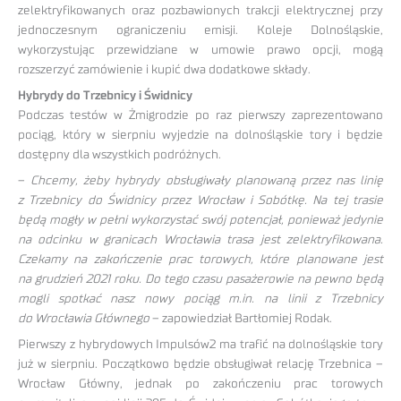
zelektryfikowanych oraz pozbawionych trakcji elektrycznej przy
jednoczesnym ograniczeniu emisji. Koleje Dolnośląskie,
wykorzystując przewidziane w umowie prawo opcji, mogą
rozszerzyć zamówienie i kupić dwa dodatkowe składy.
Hybrydy do Trzebnicy i Świdnicy
Podczas testów w Żmigrodzie po raz pierwszy zaprezentowano
pociąg, który w sierpniu wyjedzie na dolnośląskie tory i będzie
dostępny dla wszystkich podróżnych.
–
Chcemy, żeby hybrydy obsługiwały planowaną przez nas linię
z Trzebnicy do Świdnicy przez Wrocław i Sobótkę. Na tej trasie
będą mogły w pełni wykorzystać swój potencjał, ponieważ jedynie
na odcinku w granicach Wrocławia trasa jest zelektryfikowana.
Czekamy na zakończenie prac torowych, które planowane jest
na grudzień 2021 roku. Do tego czasu pasażerowie na pewno będą
mogli spotkać nasz nowy pociąg m.in. na linii z Trzebnicy
do Wrocławia Głównego
– zapowiedział Bartłomiej Rodak.
Pierwszy z hybrydowych Impulsów2 ma trafić na dolnośląskie tory
już w sierpniu. Początkowo będzie obsługiwał relację Trzebnica –
Wrocław Główny, jednak po zakończeniu prac torowych