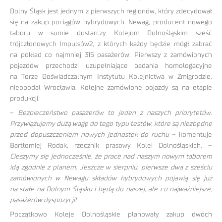
Dolny Śląsk jest jednym z pierwszych regionów, który zdecydował
się na zakup pociągów hybrydowych. Newag, producent nowego
taboru w sumie dostarczy Kolejom Dolnośląskim sześć
trójczłonowych Impulsów2, z których każdy będzie mógł zabrać
na pokład co najmniej 315 pasażerów. Pierwszy z zamówionych
pojazdów przechodzi uzupełniające badania homologacyjne
na Torze Doświadczalnym Instytutu Kolejnictwa w Żmigrodzie,
nieopodal Wrocławia. Kolejne zamówione pojazdy są na etapie
produkcji.
–
Bezpieczeństwo pasażerów to jeden z naszych priorytetów.
Przywiązujemy dużą wagę do tego typu testów, które są niezbędne
przed dopuszczeniem nowych jednostek do ruchu
– komentuje
Bartłomiej Rodak, rzecznik prasowy Kolei Dolnośląskich. –
Cieszymy się jednocześnie, że prace nad naszym nowym taborem
idą zgodnie z planem. Jeszcze w sierpniu, pierwsze dwa z sześciu
zamówionych w Newagu składów hybrydowych pojawią się już
na stałe na Dolnym Śląsku i będą do naszej, ale co najważniejsze,
pasażerów dyspozycji!
Początkowo Koleje Dolnośląskie planowały zakup dwóch