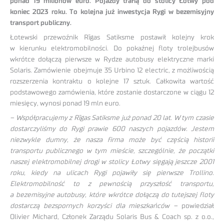
ponad 19 milionów euro. Pojazdy trafią do stolicy Łotwy pod
koniec 2023 roku. To kolejna już inwestycja Rygi w bezemisyjny
transport publiczny.
Łotewski przewoźnik Rīgas Satiksme postawił kolejny krok
w kierunku elektromobilności. Do pokaźnej floty trolejbusów
wkrótce dołączą pierwsze w Rydze autobusy elektryczne marki
Solaris. Zamówienie obejmuje 35 Urbino 12 electric, z możliwością
rozszerzenia kontraktu o kolejne 17 sztuk. Całkowita wartość
podstawowego zamówienia, które zostanie dostarczone w ciągu 12
miesięcy, wynosi ponad 19 mln euro.
– Współpracujemy z Rīgas Satiksme już ponad 20 lat. W tym czasie
dostarczyliśmy do Rygi prawie 600 naszych pojazdów. Jestem
niezwykle dumny, że nasza firma może być częścią historii
transportu publicznego w tym mieście, szczególnie, że początki
naszej elektromobilnej drogi w stolicy Łotwy sięgają jeszcze 2001
roku, kiedy na ulicach Rygi pojawiły się pierwsze Trollino.
Elektromobilność to z pewnością przyszłość transportu,
a bezemisyjne autobusy, które wkrótce dołączą do tutejszej floty
dostarczą bezspornych korzyści dla mieszkańców –
powiedział
Olivier Michard, Członek Zarządu Solaris Bus & Coach sp. z o.o.,