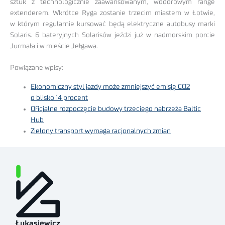
sztuk z technologicznie zaawansowanym, wodorowym range
extenderem. Wkrótce Ryga zostanie trzecim miastem w Łotwie,
w którym regularnie kursować będą elektryczne autobusy marki
Solaris. 6 bateryjnych Solarisów jeździ już w nadmorskim porcie
Jurmała i w mieście Jełgawa.
Powiązane wpisy:
Ekonomiczny styl jazdy może zmniejszyć emisję CO2
o blisko 14 procent
Oficjalne rozpoczęcie budowy trzeciego nabrzeża Baltic
Hub
Zielony transport wymaga racjonalnych zmian