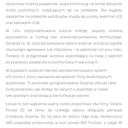
systemowi liczenia pasażerów, zyska informację na temat aktualnej
liczby podróżnych, znajdujących się na pokładzie. Dla wygody
pasażerów na pokładzie autobusów znajdą się punkty świetlne LED
oraz ładowarki USB.
W celu zoptymalizowania zużycia energii, pojazdy zostaną
wyposażone w funkcję tzw. prekondycjonowania termicznego.
Oznacza to, że podczas ładowania baterii wnętrze autobusu będzie
równolegle ogrzewane lub chłodzone – w zależności od pory roku.
Pozwoli to przygotować autobus wyjeżdżający na trasę z zajezdni
do przewozu pasażerów w komfortowych warunkach.
W pojazdach zostanie również zaimplementowany system
eSConnect, który usprawnia zarządzanie flotą bezemisyjnych
autobusów. To autorskie oprogramowanie Solarisa oferuje takie
funkcjonalności, jak dostęp do danych o pojeździe w czasie
rzeczywistym oraz bieżącą identyfikację usterek.
Łotwa to bez wątpienia ważny rynek eksportowy dla firmy Solaris.
Ponad 20 lat temu do ryskiego taboru dołączyły pierwsze
trolejbusy Solarisa. Do tej pory do stolicy tego kraju dostarczono
560 pojazdów producenta, w tym ponad 160 Trollino, z czego 10