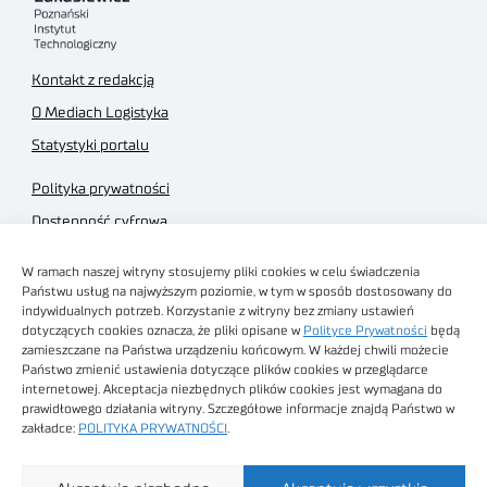
Kontakt z redakcją
O Mediach Logistyka
Statystyki portalu
Polityka prywatności
Dostępność cyfrowa
Regulamin Portalu
W ramach naszej witryny stosujemy pliki cookies w celu świadczenia
Regulamin sklepu
Państwu usług na najwyższym poziomie, w tym w sposób dostosowany do
indywidualnych potrzeb. Korzystanie z witryny bez zmiany ustawień
dotyczących cookies oznacza, że pliki opisane w
Polityce Prywatności
będą
zamieszczane na Państwa urządzeniu końcowym. W każdej chwili możecie
Państwo zmienić ustawienia dotyczące plików cookies w przeglądarce
internetowej. Akceptacja niezbędnych plików cookies jest wymagana do
Obrazy stockowe
prawidłowego działania witryny. Szczegółowe informacje znajdą Państwo w
autorstwa
zakładce:
POLITYKA PRYWATNOŚCI
.
Sieć Badawcza Łukasiewicz - Poznański Instytut