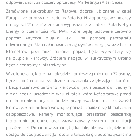
odpowiedzialny za obszary Sprzedaży, Marketingu i After Sales.
Zamówione elektrobusy to flagowe, dobrze już znane w całej
Europie, zeroemisyjne produkty Solarisa. Niskopodłogowe pojazdy
o długości 12 metrów zostaną wyposażone w baterie Solaris High
Energy o pojemności 140 kWh, które będą ładowane zarówno
poprzez wtyczkę plug-in, jak i za pomocą pantografu
odwróconego. Stan naładowania magazynów energii, wraz z liczbą
kilometrów, jaką może pokonać pojazd, będą wyświetlały się
na pulpicie kierowcy. Źródłem napędu w elektrycznym Urbino
będzie centralny silnik trakcyjny.
W autobusach, które na pokładzie pomieszczą minimum 72 osoby,
będzie można odnaleźć liczne rozwiązania zwiększające komfort
i bezpieczeństwo zarówno kierowców, jak i pasażerów. Jednym
z nich będzie urządzenie typu alkolok, które każdorazowo przed
uruchomieniem pojazdu będzie przeprowadzać test trzeźwości
kierowcy. Standardowo wewnątrz pojazdu znajdzie się klimatyzacja
całopojazdowa, kamery monitorujące przestrzeń pasażerską
i otoczenie autobusu oraz zaawansowany system komunikacji
pasażerskiej. Ponadto w zamkniętej kabinie, kierowca będzie miał
dostęp do podgrzewanego fotela, a także, dzięki automatycznemu