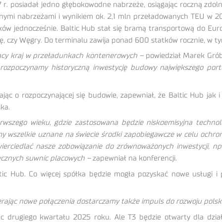
07 r. posiadał jedno głębokowodne nabrzeże, osiągając roczną zdo
mi nabrzeżami i wynikiem ok. 2,1 mln przeładowanych TEU w 20
tków jednocześnie. Baltic Hub stał się bramą transportową do Eu
ę, czy Węgry. Do terminalu zawija ponad 600 statków rocznie, w 
zący kraj w przeładunkach kontenerowych –
powiedział Marek Gróba
 rozpoczynamy historyczną inwestycję budowy największego portu
jąc o rozpoczynającej się budowie, zapewniał, że Baltic Hub jak 
ka.
rwszego wieku, gdzie zastosowana będzie niskoemisyjna technolo
my wszelkie uznane na świecie środki zapobiegawcze w celu ochrony
ierciedlać nasze zobowiązanie do zrównoważonych inwestycji, np
rycznych suwnic placowych –
zapewniał na konferencji.
tic Hub. Co więcej spółka będzie mogła pozyskać nowe usługi i 
rając nowe połączenia dostarczamy także impuls do rozwoju polski
c drugiego kwartału 2025 roku. Ale T3 będzie otwarty dla dział