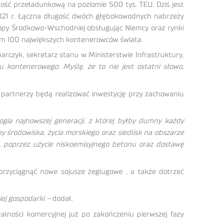
lność przeładunkową na poziomie 500 tys. TEU. Dziś jest
21 r. Łączna długość dwóch głębokowodnych nabrzeży
ropy Środkowo-Wschodniej obsługując Niemcy oraz rynki
tym 100 największych kontenerowców świata.
rczyk, sekretarz stanu w Ministerstwie Infrastruktury,
 kontenerowego. Myślę, że to nie jest ostatni słowo,
i partnerzy będą realizować inwestycję przy zachowaniu
gia najnowszej generacji, z której byłby dumny każdy
 środowiska, życia morskiego oraz siedlisk na obszarze
. poprzez użycie niskoemisyjnego betonu oraz dostawę
przyciągnąć nowe sojusze żeglugowe , a także dotrzeć
ej gospodarki –
dodał.
alności komercyjnej już po zakończeniu pierwszej fazy