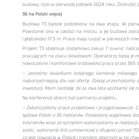
budowy, czyli w pierwszej połowie 2024 roku. Zdolność
36 ha Polski więcej
Budowa T3 będzie podzielona na dwa etapy. W pierws
Powstanie ona w całości na morzu, a jej budowa zost
i głębokości 17,5 m. Prace mają ruszyć w pierwszych mie
Projekt T3 obejmuje dodatkowo zakup 7 suwnic nabrz
pracujących na placu składowym. Operatorzy będą je mog
nowoczesne i komfortowe środowisko pracy przez 365 d
– Jesteśmy świadkami kolejnego kamienia milowego. 
najkorzystniejszą dla nas ofertę. Dzisiaj przechodzim
inwestycji. Mam nadzieję, że za dwa lata spotkamy się 
Na konferencji obecni byli partnerzy projektu.
– Zakończyliśmy prace projektowe i przygotowawcze. C
lądowe Polski o 36 hektarów. Posiadamy wyjątkowe dośw
inżynierów wraz ze sprzętem wykorzystamy w realizacj
sześc., wykonanie linii cumowniczej o długości ponad 7
co jest nowością w Polsce i trendem obecnym w tej chwil