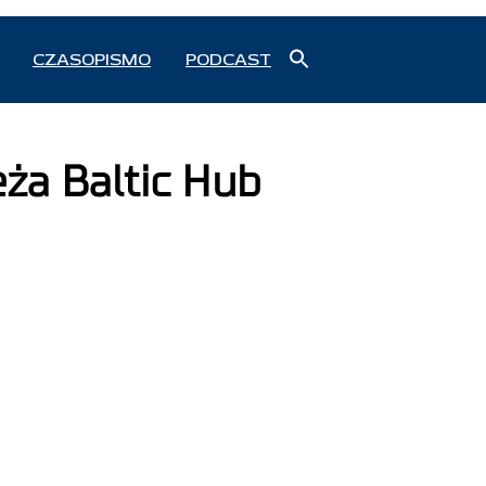
Search
CZASOPISMO
PODCAST
for:
Search Button
eża Baltic Hub