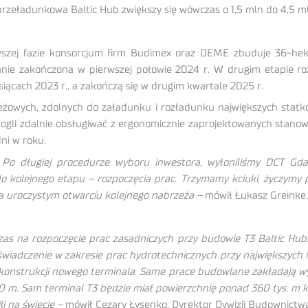
 przeładunkowa Baltic Hub zwiększy się wówczas o 1,5 mln do 4,5 
zej fazie konsorcjum firm Budimex oraz DEME zbuduje 36-hekta
anie zakończona w pierwszej połowie 2024 r. W drugim etapie ro
siącach 2023 r., a zakończą się w drugim kwartale 2025 r.
eżowych, zdolnych do załadunku i rozładunku największych stat
li zdalnie obsługiwać z ergonomicznie zaprojektowanych stanowisk
ni w roku.
Po długiej procedurze wyboru inwestora, wyłoniliśmy DCT Gdańs
y do kolejnego etapu – rozpoczęcia prac. Trzymamy kciuki, życzy
na uroczystym otwarciu kolejnego nabrzeża –
mówił Łukasz Greinke,
zas na rozpoczęcie prac zasadniczych przy budowie T3 Baltic Hub.
iadczenie w zakresie prac hydrotechnicznych przy największych i
i konstrukcji nowego terminala. Same prace budowlane zakładają 
00 m. Sam terminal T3 będzie miał powierzchnię ponad 360 tys. m 
i na świecie –
mówił Cezary Łysenko, Dyrektor Dywizji Budownictw