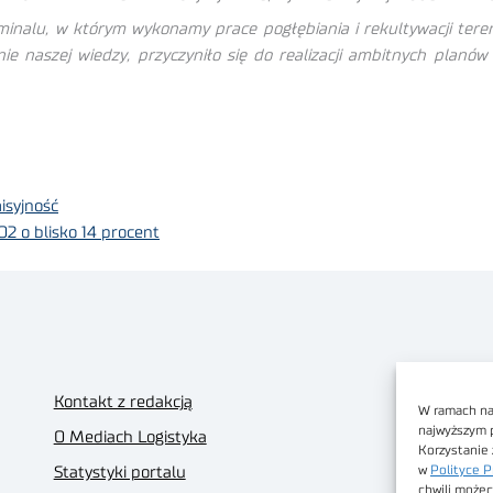
alu, w którym wykonamy prace pogłębiania i rekultywacji teren
 naszej wiedzy, przyczyniło się do realizacji ambitnych planów 
isyjność
O2 o blisko 14 procent
Kontakt z redakcją
W ramach nas
najwyższym 
O Mediach Logistyka
Korzystanie 
w
Polityce P
Statystyki portalu
chwili możec