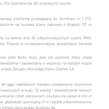
mln TEU (kontenerów 20-stopowych) rocznie.
rową platformę przylegającą do Terminalu nr 1 (T1).
zpocznie się budowa ściany nabrzeża o długości 717 m
ków na świecie oraz 20 półautomatycznych suwnic RMG
. Pozwoli to na bezpieczniejsze, wydajniejsze, bardziej
k (dziś Baltic Hub), jako ten podmiot, który złożył
my powodzenia i zapewniamy o wsparciu na każdym etapie
 prezes Zarządu Morskiego Portu Gdańsk S.A.
 W ciągu najbliższych miesięcy powiększymy terytorium
nwestycjach w kraju. Tę wiedzę i doświadczenie naszych
wykonanie robót czerpalnych o kubaturze ponad 4 mln m
kw., głębokość operacyjną 17 m i będzie półautomatyczny
a Infrastrukturalnego Budimex SA.