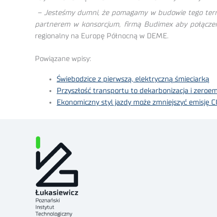
– Jesteśmy dumni, że pomagamy w budowie tego termin
partnerem w konsorcjum, firmą Budimex aby połączenie
regionalny na Europę Północną w DEME.
Powiązane wpisy:
Świebodzice z pierwszą, elektryczną śmieciarką
Przyszłość transportu to dekarbonizacja i zeroem
Ekonomiczny styl jazdy może zmniejszyć emisję C