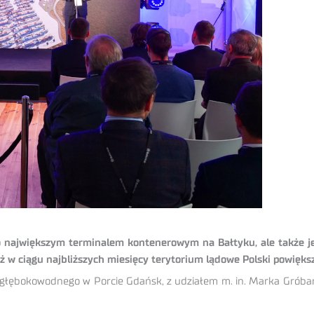
ylko największym terminalem kontenerowym na Bałtyku, ale także j
uż w ciągu najbliższych miesięcy terytorium lądowe Polski powięks
głębokowodnego w Porcie Gdańsk, z udziałem m. in. Marka Gróbarc