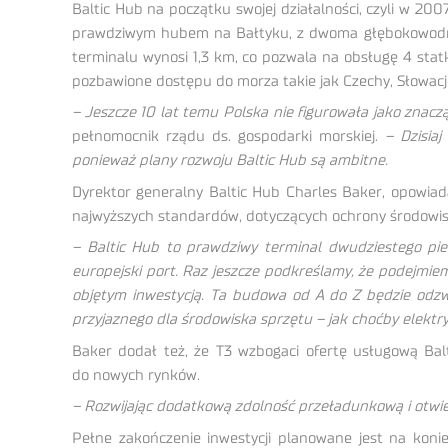
Baltic Hub na początku swojej działalności, czyli w 20
prawdziwym hubem na Bałtyku, z dwoma głębokowodny
terminalu wynosi 1,3 km, co pozwala na obsługę 4 sta
pozbawione dostępu do morza takie jak Czechy, Słowacj
– Jeszcze 10 lat temu Polska nie figurowała jako znac
pełnomocnik rządu ds. gospodarki morskiej.
– Dzisiaj
ponieważ plany rozwoju Baltic Hub są ambitne.
Dyrektor generalny Baltic Hub Charles Baker, opowiada
najwyższych standardów, dotyczących ochrony środowis
– Baltic Hub to prawdziwy terminal dwudziestego pie
europejski port. Raz jeszcze podkreślamy, że podejmie
objętym inwestycją. Ta budowa od A do Z będzie odzw
przyjaznego dla środowiska sprzętu – jak choćby elekt
Baker dodał też, że T3 wzbogaci ofertę usługową Bal
do nowych rynków.
– Rozwijając dodatkową zdolność przeładunkową i otwie
Pełne zakończenie inwestycji planowane jest na konie