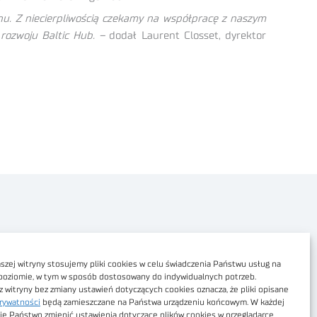
u. Z niecierpliwością czekamy na współpracę z naszym
rozwoju Baltic Hub. –
dodał Laurent Closset, dyrektor
Polityka prywatności
Dostępność cyfrowa
zej witryny stosujemy pliki cookies w celu świadczenia Państwu usług na
poziomie, w tym w sposób dostosowany do indywidualnych potrzeb.
Regulamin Portalu
z witryny bez zmiany ustawień dotyczących cookies oznacza, że pliki opisane
rywatności
będą zamieszczane na Państwa urządzeniu końcowym. W każdej
Regulamin sklepu
ie Państwo zmienić ustawienia dotyczące plików cookies w przeglądarce