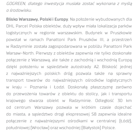
GOGREEN, dlatego inwestycja musiała zostać wykonana z myślą
o środowisku
.
Blisko Warszawy, Polski i Europy
. Na położenie wybudowanych dla
DHL Parcel Polska obiektów, duży wpływ miała lokalizacja parków
logistycznych w regionie warszawskim. Budynek w Pruszkowie
powstał w ramach Panattoni Park Pruszków III, a przestrzeń
w Radzyminie została zagospodarowana w pobliżu Panattoni Park
Warsaw-North. Pierwszy z obiektów zapewnia nie tylko doskonałe
połączenie z Warszawą, ale także z zachodnią i wschodnią Europą
dzięki położeniu w sąsiedztwie autostrady A2. Bliskość jednej
z najważniejszych polskich dróg pozwala także na sprawny
transport towarów do najważniejszych ośrodków logistycznych
w kraju – Poznania i Łodzi. Doskonałą płaszczyznę zarówno
do przewożenia towarów z obiektu do stolicy, jak i transportu
krajowego stwarza obiekt w Radzyminie. Odległość 30 km
od centrum Warszawy pozwala w krótkim czasie dojechać
do miasta, a sąsiedztwo drogi ekspresowej S8 zapewnia idealne
połączenie z najważniejszymi ośrodkami w centralnej (Łódź),
południowej (Wrocław) oraz wschodniej (Białystok) Polsce.