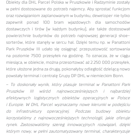
Obiekty dla DHL Parcel Polska w Pruszkowie i Radzyminie zostały
w pełni dostosowane do potrzeb najemcy. Aby sprostać funkcjom
oraz rozwiązaniom zaplanowanym w budynku, deweloper nie tylko
zapewnił ponad 100 bram wjazdowych dla samochodów
dostawczych i tirów (w każdym budynku), ale także dostosował
powierzchnie budynków do potrzeb najnowszej generacji shoe-
sorterów, które stanęły w sercu hal. Dzięki temu np. w Panattoni
Park Pruszków III udało się osiągnąć przepustowość sortowania
na poziomie 7500 przesyłek na godzinę. To oznacza, że w ciągu
miesiąca, w obiekcie, można przesortować aż 2 250 000 przesyłek,
które ułożone jedna za drugą, pokonałyby odległość dzielącą nowo
powstały terminal i centralę Grupy DP DHL w niemieckim Bonn.
–
To doskonały wynik, który plasuje terminal w Panattoni Park
Pruszków III wśród najnowocześniejszych i najbardziej
efektywnych logistycznych obiektów operacyjnych w Polsce
i Europie. W DHL Parcel wyznaczamy nowe kierunki w podejściu
do infrastruktury operacyjnej. Podczas budowy obiektu
korzystaliśmy z najnowocześniejszych technologii, jakie oferuje
rynek. Zastosowaliśmy szereg innowacyjnych rozwiązań, dzięki
którym nowy, w pełni zautomatyzowany terminal, charakteryzuje