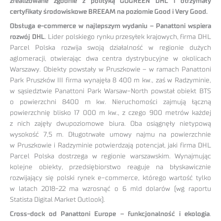
zrealizowane zgodnie z polityką GOGREEN DHL i otrzymały
certyfikaty środowiskowe BREEAM na poziomie Good i Very Good.
Obsługa e-commerce w najlepszym wydaniu
– Panattoni wspiera
rozwój DHL
. Lider polskiego rynku przesyłek krajowych, firma DHL
Parcel Polska rozwija swoją działalność w regionie dużych
aglomeracji, otwierając dwa centra dystrybucyjne w okolicach
Warszawy. Obiekty powstały w Pruszkowie – w ramach Panattoni
Park Pruszków III firma wynajęła 8 400 m kw., zaś w Radzyminie,
w sąsiedztwie Panattoni Park Warsaw-North powstał obiekt BTS
o powierzchni 8400 m kw. Nieruchomości zajmują łączną
powierzchnię blisko 17 000 m kw., z czego 900 metrów każdej
z nich zajęły dwupoziomowe biura. Oba osiągnęły nietypową
wysokość 7,5 m. Długotrwałe umowy najmu na powierzchnie
w Pruszkowie i Radzyminie potwierdzają potencjał, jaki firma DHL
Parcel Polska dostrzega w regionie warszawskim. Wynajmując
kolejne obiekty, przedsiębiorstwo reaguje na błyskawicznie
rozwijający się polski rynek e-commerce, którego wartość tylko
w latach 2018-22 ma wzrosnąć o 6 mld dolarów (wg raportu
Statista Digital Market Outlook).
Cross-dock od Panattoni Europe – funkcjonalność i ekologia
.