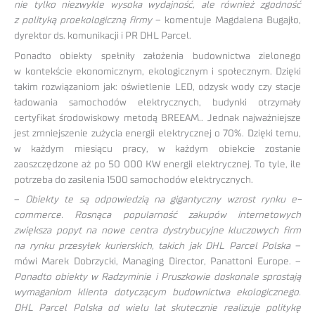
nie tylko niezwykle wysoka wydajność, ale również zgodność
z polityką proekologiczną firmy
– komentuje Magdalena Bugajło,
dyrektor ds. komunikacji i PR DHL Parcel.
Ponadto obiekty spełniły założenia budownictwa zielonego
w kontekście ekonomicznym, ekologicznym i społecznym. Dzięki
takim rozwiązaniom jak: oświetlenie LED, odzysk wody czy stacje
ładowania samochodów elektrycznych, budynki otrzymały
certyfikat środowiskowy metodą BREEAM.. Jednak najważniejsze
jest zmniejszenie zużycia energii elektrycznej o 70%. Dzięki temu,
w każdym miesiącu pracy, w każdym obiekcie zostanie
zaoszczędzone aż po 50 000 KW energii elektrycznej. To tyle, ile
potrzeba do zasilenia 1500 samochodów elektrycznych.
–
Obiekty te są odpowiedzią na gigantyczny wzrost rynku e-
commerce. Rosnąca popularność zakupów internetowych
zwiększa popyt na nowe centra dystrybucyjne kluczowych firm
na rynku przesyłek kurierskich, takich jak DHL Parcel Polska
–
mówi Marek Dobrzycki, Managing Director, Panattoni Europe. –
Ponadto obiekty w Radzyminie i Pruszkowie doskonale sprostają
wymaganiom klienta dotyczącym budownictwa ekologicznego.
DHL Parcel Polska od wielu lat skutecznie realizuje politykę