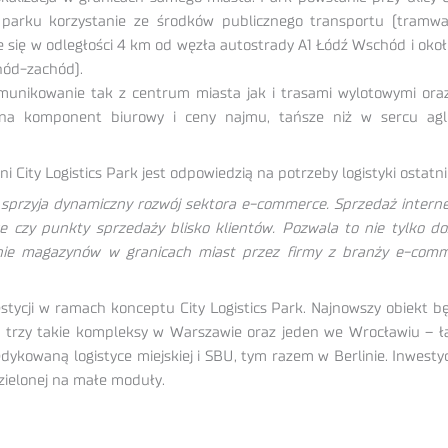
 parku korzystanie ze środków publicznego transportu (tramwa
e się w odległości 4 km od węzła autostrady A1 Łódź Wschód i oko
chód-zachód).
komunikowanie tak z centrum miasta jak i trasami wylotowymi or
na komponent biurowy i ceny najmu, tańsze niż w sercu aglome
City Logistics Park jest odpowiedzią na potrzeby logistyki ostatniej
przyja dynamiczny rozwój sektora e-commerce. Sprzedaż internet
czy punkty sprzedaży blisko klientów. Pozwala to nie tylko dost
ie magazynów w granicach miast przez firmy z branży e-commer
stycji w ramach konceptu City Logistics Park. Najnowszy obiekt b
ł trzy takie kompleksy w Warszawie oraz jeden we Wrocławiu – ł
kowaną logistyce miejskiej i SBU, tym razem w Berlinie. Inwestyc
zielonej na małe moduły.