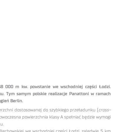
 38 000 m kw. powstanie we wschodniej części Łodzi.
u. Tym samym polskie realizacje Panattoni w ramach
gień Berlin.
ierzchni dostosowanej do szybkiego przeładunku (
cross-
 nowoczesna powierzchnia klasy A spełniać będzie wymogi
u.
Olechowskiej we wschodniej części Łodzi, zaledwie 5 km