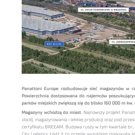
Panattoni Europe rozbudowuje sieć magazynów w rama
Powierzchnia dostosowana do najemców poszukującyc
parków miejskich zwiększą się do blisko 160 000 m kw. D
Magazyny wchodzą do miast
. Najnowszy projekt Panat
dock
), magazynowania i lekkiej produkcji oraz pod prz
certyfikatu BREEAM. Budowa ruszy w tym kwartale br., 
City Logistics Łódź II to przede wszystkim doskonała 