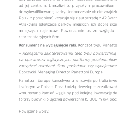
od jej centrum. Umożliwi to przyszłym pracownikom
do wykwalifikowanej kadry. Jednocześnie obiekt znajdzi
Polski z południem) krzyżuje się z autostradą z A2 (ws
Atrakcyjna lokalizacja parków miejskich, ich dobre s
mniejszych najemców. Powierzchnie te, ze względu 
reprezentacyjnych firm.
Konsument na wyciągnięcie ręki.
Koncept typu Panattoni 
–
Rosnącemu zainteresowaniu tego typu powierzchnią s
na operatorów logistycznych, platformy przeładunkowe 
zarządzać zwrotami. Stąd posiadanie czy wynajmowan
Dobrzycki, Managing Director Panattoni Europe.
Panattoni Europe konsekwentnie rozwija portfolio inwe
i szóstym w Polsce. Poza Łodzią deweloper zrealizowa
wmurowano kamień węgielny pod kolejną inwestycję dedy
to trzy budynki o łącznej powierzchni 15 000 m kw. pod
Powiązane wpisy: