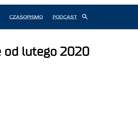
Search
CZASOPISMO
PODCAST
for:
Search Button
e od lutego 2020