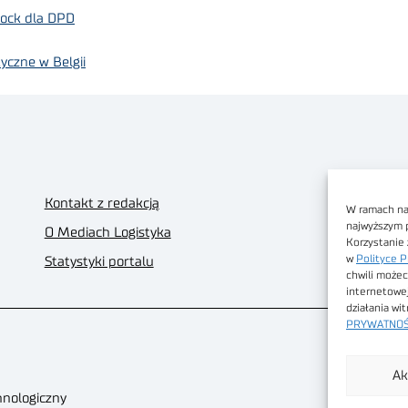
dock dla DPD
czne w Belgii
Kontakt z redakcją
W ramach nas
najwyższym 
O Mediach Logistyka
Korzystanie 
w
Polityce P
Statystyki portalu
chwili możec
internetowe
działania wi
PRYWATNOŚ
Ak
hnologiczny