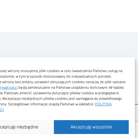
Polityka prywatności
Dostępność cyfrowa
zej witryny stosujemy pliki cookies w celu świadczenia Państwu usług na
poziomie, w tym w sposób dostosowany do indywidualnych potrzeb.
Regulamin Portalu
z witryny bez zmiany ustawień dotyczących cookies oznacza, że pliki opisane
rywatności
będą zamieszczane na Państwa urządzeniu końcowym. W każdej
Regulamin sklepu
ie Państwo zmienić ustawienia dotyczące plików cookies w przeglądarce
j. Akceptacja niezbędnych plików cookies jest wymagana do prawidłowego
tryny. Szczegółowe informacje znajdą Państwo w zakładce:
POLITYKA
CI
.
ceptuję niezbędne
Akceptuję wszystkie