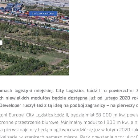
ch logistyki miejskiej. City Logistics Łódź II o powierzchni
h niewielkich modułów będzie dostępna już od lutego 2020 rok
eweloper ruszył też z tą ideą na podbój zagranicy – na pierwszy o
toni Europe, City Logistics Łódź II, będzie miał 38 000 m kw. pow
estronne przestrzenie biurowe. Minimalny moduł to 1 800 m kw., a
a pierwsi najemcy będą mogli wprowadzić się już w lutym 2020 rok
lokalizacja w granicach samego miasta. Park powstanie przy ulicy 