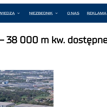
WIEDZA
NIEZBĘDNIK
O NAS
REKLAMA
II – 38 000 m kw. dostępn