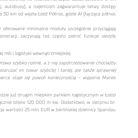
j, autobusy), a najemcom zagwarantuje łatwy dostęp
ło 30 km od węzła Łódź Północ, gdzie A1 (łącząca północ
az oferowane minimalne moduły szczególnie przyciągają
racji, zaczynają też często pełnić funkcje siedzib
 mili i logistyki wewnątrzmiejskiej.
owa szybko rośnie, a z nią zapotrzebowanie chociażby
arczać im towar szybciej i taniej, ale także sprawniej
ce staje się powoli koniecznością
– wyjaśnia Marek
ędzie już drugim miejskim parkiem logistycznym w Łodzi
ącznie blisko 120 000 m kw. Dodatkowo, w sierpniu br.
ja wartości 25 mln EUR w berlińskiej dzielnicy Spandau