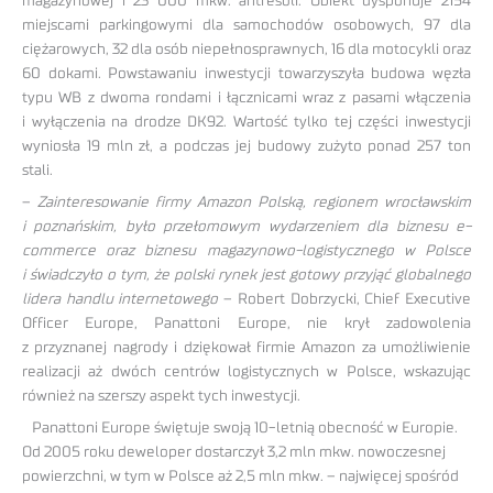
magazynowej i 23 000 mkw. antresoli. Obiekt dysponuje 2154
miejscami parkingowymi dla samochodów osobowych, 97 dla
ciężarowych, 32 dla osób niepełnosprawnych, 16 dla motocykli oraz
60 dokami. Powstawaniu inwestycji towarzyszyła budowa węzła
typu WB z dwoma rondami i łącznicami wraz z pasami włączenia
i wyłączenia na drodze DK92. Wartość tylko tej części inwestycji
wyniosła 19 mln zł, a podczas jej budowy zużyto ponad 257 ton
stali.
–
Zainteresowanie firmy Amazon Polską, regionem wrocławskim
i poznańskim, było przełomowym wydarzeniem dla biznesu e-
commerce oraz biznesu magazynowo-logistycznego w Polsce
i świadczyło o tym, że polski rynek jest gotowy przyjąć globalnego
lidera handlu internetowego
– Robert Dobrzycki, Chief Executive
Officer Europe, Panattoni Europe, nie krył zadowolenia
z przyznanej nagrody i dziękował firmie Amazon za umożliwienie
realizacji aż dwóch centrów logistycznych w Polsce, wskazując
również na szerszy aspekt tych inwestycji.
Panattoni Europe świętuje swoją 10-letnią obecność w Europie.
Od 2005 roku deweloper dostarczył 3,2 mln mkw. nowoczesnej
powierzchni, w tym w Polsce aż 2,5 mln mkw. – najwięcej spośród