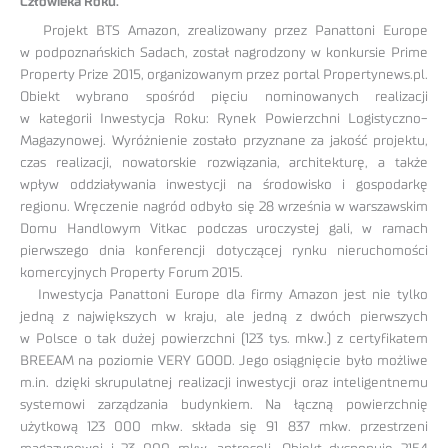
Człowieka Roku.
Projekt BTS Amazon, zrealizowany przez Panattoni Europe
w podpoznańskich Sadach, został nagrodzony w konkursie Prime
Property Prize 2015, organizowanym przez portal Propertynews.pl.
Obiekt wybrano spośród pięciu nominowanych realizacji
w kategorii Inwestycja Roku: Rynek Powierzchni Logistyczno-
Magazynowej. Wyróżnienie zostało przyznane za jakość projektu,
czas realizacji, nowatorskie rozwiązania, architekturę, a także
wpływ oddziaływania inwestycji na środowisko i gospodarkę
regionu. Wręczenie nagród odbyło się 28 września w warszawskim
Domu Handlowym Vitkac podczas uroczystej gali, w ramach
pierwszego dnia konferencji dotyczącej rynku nieruchomości
komercyjnych Property Forum 2015.
Inwestycja Panattoni Europe dla firmy Amazon jest nie tylko
jedną z największych w kraju, ale jedną z dwóch pierwszych
w Polsce o tak dużej powierzchni (123 tys. mkw.) z certyfikatem
BREEAM na poziomie VERY GOOD. Jego osiągnięcie było możliwe
m.in. dzięki skrupulatnej realizacji inwestycji oraz inteligentnemu
systemowi zarządzania budynkiem. Na łączną powierzchnię
użytkową 123 000 mkw. składa się 91 837 mkw. przestrzeni