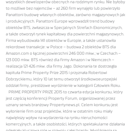
wszystkich deweloperów obecnych na rodzimym rynku. Nie byłoby
to możliwe bez najemców – aż 260 firm wynajęło lub powierzyło
Panattoni budowę własnych obiektów, zarówno magazynowych jak
i produkcyjnych. Panattoni Europe wprowadził trend budowy
obiektów BTS, zwłaszcza w Specjalnych Strefach Ekonomicznych,
a także otworzył rynek kapitałowy dla powierzchni magazynowych.
Firma wybudowała 141 obiektów w Europie, a także ustanowiła
rekordowe transakcje: w Polsce – budowa 2 obiektów BTS dla
Amazon.com o łącznej powierzchni 246 000 mkw.; w Czechach –
123 000 mkw. BTS również dla firmy Amazon i w Niemczech –
realizacja 121 426 mkw. dla firmy Jago. Dokonania te dostrzegła
kapituła Prime Property Prize 2015 i przyznała Robertowi
Dobrzyckiemu, który 10 lat temu otworzył środkowoeuropejski
oddział firmy, prestiżowe wyróżnienie w kategorii Człowiek Roku.
PRIME PROPERTY PRIZE 2015 to czwarta edycja konkursu, który
jest częścią konferencji Property Forum, organizowanej przez
uznany serwis branżowy Propertynews.pl. Celem konkursu jest
wyłonienie firm oraz projektów, które w ostatnim roku miały
największy wpływ na wydarzenia na rynku nieruchomości
komercyjnych, a także osobistości, których spektakularne działania
odegrały kluczową rolę w rozwoju całej branży. Wyróżnienia są