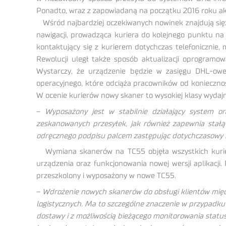
Ponadto, wraz z zapowiadaną na początku 2016 roku ak
Wśród najbardziej oczekiwanych nowinek znajdują się:
nawigacji, prowadząca kuriera do kolejnego punktu na 
kontaktujący się z kurierem dotychczas telefonicznie,
Rewolucji uległ także sposób aktualizacji oprogramow
Wystarczy, że urządzenie będzie w zasięgu DHL-owej
operacyjnego, które odciąża pracowników od koniecznoś
W ocenie kurierów nowy skaner to wysokiej klasy wydajn
–
Wyposażony jest w stabilnie działający system or
zeskanowanych przesyłek, jak również zapewnia stałą 
odręcznego podpisu palcem zastępując dotychczasowy 
Wymiana skanerów na TC55 objęła wszystkich kurierów
urządzenia oraz funkcjonowania nowej wersji aplikacji.
przeszkolony i wyposażony w nowe TC55.
–
Wdrożenie nowych skanerów do obsługi klientów międ
logistycznych. Ma to szczególne znaczenie w przypadk
dostawy i z możliwością bieżącego monitorowania statusu 