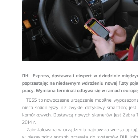
DHL Express, dostawca i ekspert w dziedzinie między
poprzestając na niedawnym wdrożeniu nowej floty poja
pracy. Wymiana terminali odbywa się w ramach europej
TC55 to nowoczesne urządzenie mobilne, wyposażone 
nieco solidniejszy niż zwykle dotykowy smartfon; jes
komórkowych. Dostawcą nowych skanerów jest Zebra Tec
2014 r.
Zainstalowana w urządzeniu najnowsza wersja oprogramo
w niezawodny sposób przesyła do systemów DHL inform