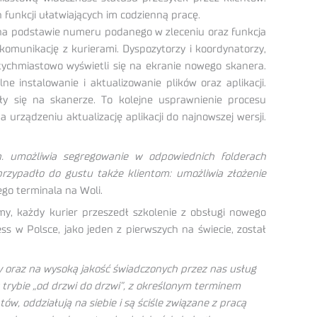
unkcji ułatwiających im codzienną pracę.
 na podstawie numeru podanego w zleceniu oraz funkcja
komunikację z kurierami. Dyspozytorzy i koordynatorzy,
atychmiastowo wyświetli się na ekranie nowego skanera.
 instalowanie i aktualizowanie plików oraz aplikacji.
ły się na skanerze. To kolejne usprawnienie procesu
rządzeniu aktualizację aplikacji do najnowszej wersji.
in. umożliwia segregowanie w odpowiednich folderach
przypadło do gustu także klientom: umożliwia złożenie
go terminala na Woli.
y, każdy kurier przeszedł szkolenie z obsługi nowego
ss w Polsce, jako jeden z pierwszych na świecie, został
 oraz na wysoką jakość świadczonych przez nas usług
rybie „od drzwi do drzwi”, z określonym terminem
ów, oddziałują na siebie i są ściśle związane z pracą