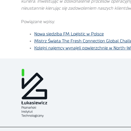
kuriera. Inwestując w doskonalenie procesów operacyjny
nieustannie kierując się zadowoleniem naszych klientów
Powiązane wpisy:
Nowa siedziba FM Logistic w Polsce
Mistrz Świata The Fresh Connection Global Chal
Kolejni najemcy wynajęli powierzchnie w North-We