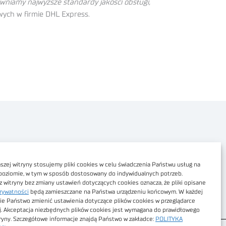
ewniamy najwyższe standardy jakości obsługi,
wych w firmie DHL Express.
Polityka prywatności
Dostępność cyfrowa
zej witryny stosujemy pliki cookies w celu świadczenia Państwu usług na
poziomie, w tym w sposób dostosowany do indywidualnych potrzeb.
Regulamin Portalu
z witryny bez zmiany ustawień dotyczących cookies oznacza, że pliki opisane
rywatności
będą zamieszczane na Państwa urządzeniu końcowym. W każdej
Regulamin sklepu
ie Państwo zmienić ustawienia dotyczące plików cookies w przeglądarce
j. Akceptacja niezbędnych plików cookies jest wymagana do prawidłowego
tryny. Szczegółowe informacje znajdą Państwo w zakładce:
POLITYKA