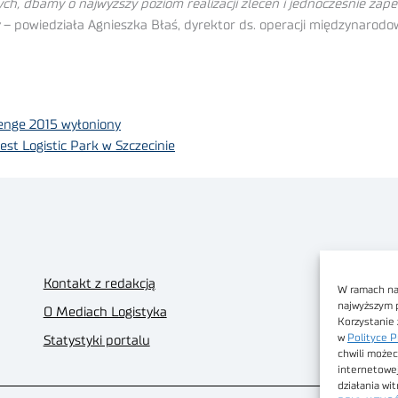
ch, dbamy o najwyższy poziom realizacji zleceń i jednocześnie zap
– powiedziała Agnieszka Błaś, dyrektor ds. operacji międzynarodo
lenge 2015 wyłoniony
st Logistic Park w Szczecinie
Kontakt z redakcją
W ramach nas
najwyższym 
O Mediach Logistyka
Korzystanie 
w
Polityce P
Statystyki portalu
chwili możec
internetowe
działania wi