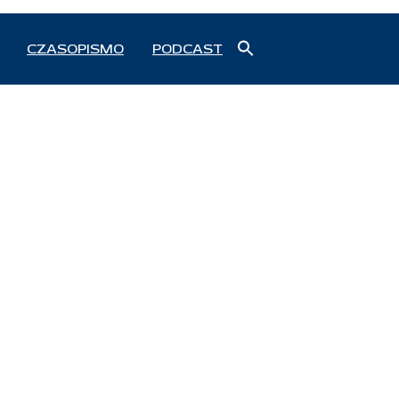
Search
CZASOPISMO
PODCAST
for:
Search Button