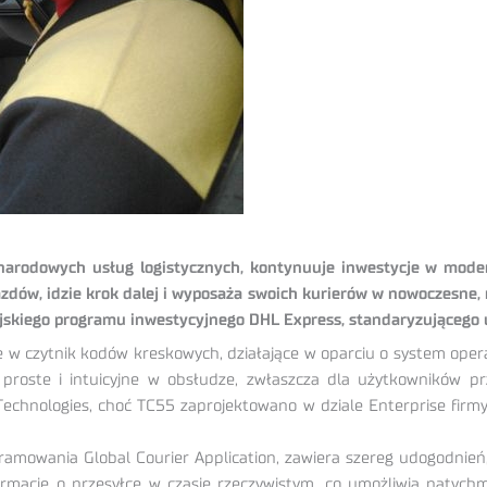
narodowych usług logistycznych, kontynuuje inwestycje w modern
zdów, idzie krok dalej i wyposaża swoich kurierów w nowoczesne, 
skiego programu inwestycyjnego DHL Express, standaryzującego usł
w czytnik kodów kreskowych, działające w oparciu o system opera
t proste i intuicyjne w obsłudze, zwłaszcza dla użytkowników 
hnologies, choć TC55 zaprojektowano w dziale Enterprise firmy
wania Global Courier Application, zawiera szereg udogodnień, zar
acje o przesyłce w czasie rzeczywistym, co umożliwia natychm