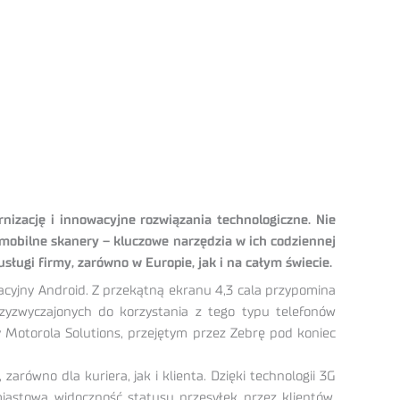
izację i innowacyjne rozwiązania technologiczne. Nie
mobilne skanery – kluczowe narzędzia w ich codziennej
ugi firmy, zarówno w Europie, jak i na całym świecie.
cyjny Android. Z przekątną ekranu 4,3 cala przypomina
przyzwyczajonych do korzystania z tego typu telefonów
 Motorola Solutions, przejętym przez Zebrę pod koniec
ówno dla kuriera, jak i klienta. Dzięki technologii 3G
iastową widoczność statusu przesyłek przez klientów.