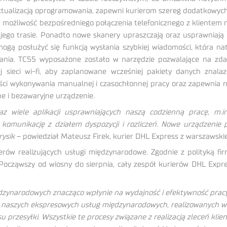
tualizacją oprogramowania, zapewni kurierom szereg dodatkowych f
 możliwość bezpośredniego połączenia telefonicznego z klientem
jego trasie. Ponadto nowe skanery upraszczają oraz usprawniają 
 mogą posłużyć się funkcją wysłania szybkiej wiadomości, która n
ania. TC55 wyposażone zostało w narzędzie pozwalające na zdalne
 sieci wi-fi, aby zaplanowane wcześniej pakiety danych znalaz
ci wykonywania manualnej i czasochłonnej pracy oraz zapewnia na u
e i bezawaryjne urządzenie.
az wiele aplikacji usprawniających naszą codzienną pracę, m.
komunikację z działem dyspozycji i rozliczeń. Nowe urządzenie 
rysik
– powiedział Mateusz Firek, kurier DHL Express z warszawskie
 realizujących usługi międzynarodowe. Zgodnie z polityką firm
 Począwszy od wiosny do sierpnia, cały zespół kurierów DHL Expre
zynarodowych znacząco wpłynie na wydajność i efektywność pracy
u naszych ekspresowych usług międzynarodowych, realizowanych w t
przesyłki. Wszystkie te procesy związane z realizacją zleceń klient