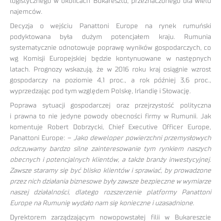
logistycznego w okolicach Bukaresztu, przeznaczonego dla wielu
najemców.
Decyzja o wejściu Panattoni Europe na rynek rumuński
podyktowana była dużym potencjałem kraju. Rumunia
systematycznie odnotowuje poprawę wyników gospodarczych, co
wg Komisji Europejskiej będzie kontynuowane w następnych
latach. Prognozy wskazują, że w 2016 roku kraj osiągnie wzrost
gospodarczy na poziomie 4,1 proc., a rok później 3,6 proc.,
wyprzedzając pod tym względem Polskę, Irlandię i Słowację.
Poprawa sytuacji gospodarczej oraz przejrzystość polityczna
i prawna to nie jedyne powody obecności firmy w Rumunii. Jak
komentuje Robert Dobrzycki, Chief Executive Officer Europe,
Panattoni Europe: –
Jako deweloper powierzchni przemysłowych
odczuwamy bardzo silne zainteresowanie tym rynkiem naszych
obecnych i potencjalnych klientów, a także branży inwestycyjnej.
Zawsze staramy się być blisko klientów i sprawiać, by prowadzone
przez nich działania biznesowe były zawsze bezpieczne w wymiarze
naszej działalności, dlatego rozszerzenie platformy Panattoni
Europe na Rumunię wydało nam się konieczne i uzasadnione
.
Dyrektorem zarządzającym nowopowstałej filii w Bukareszcie