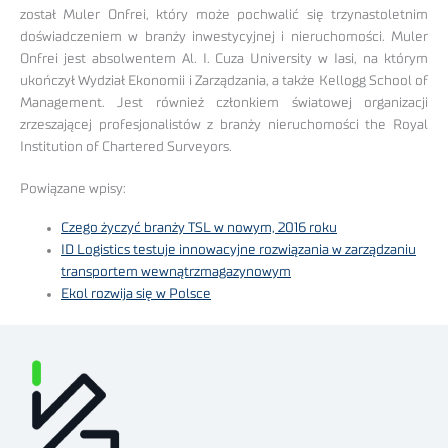
został Muler Onfrei, który może pochwalić się trzynastoletnim
doświadczeniem w branży inwestycyjnej i nieruchomości. Muler
Onfrei jest absolwentem Al. I. Cuza University w Iasi, na którym
ukończył Wydział Ekonomii i Zarządzania, a także Kellogg School of
Management. Jest również członkiem światowej organizacji
zrzeszającej profesjonalistów z branży nieruchomości the Royal
Institution of Chartered Surveyors.
Powiązane wpisy:
Czego życzyć branży TSL w nowym, 2016 roku
ID Logistics testuje innowacyjne rozwiązania w zarządzaniu
transportem wewnątrzmagazynowym
Ekol rozwija się w Polsce