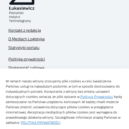
Kontakt z redakcją
O Mediach Logistyka
Statystyki portalu
Polityka prywatności
Dostępność cyfrowa
Regulamin Portalu
W ramach naszej witryny stosujemy pliki cookies w celu świadczenia
Regulamin sklepu
Państwu usług na najwyższym poziomie, w tym w sposób dostosowany do
indywidualnych potrzeb. Korzystanie z witryny bez zmiany ustawień
dotyczących cookies oznacza, że pliki opisane w
Polityce Prywatności
będą
zamieszczane na Państwa urządzeniu końcowym. W każdej chwili możecie
Państwo zmienić ustawienia dotyczące plików cookies w przeglądarce
internetowej. Akceptacja niezbędnych plików cookies jest wymagana do
Obrazy stockowe
prawidłowego działania witryny. Szczegółowe informacje znajdą Państwo w
autorstwa
zakładce:
POLITYKA PRYWATNOŚCI
.