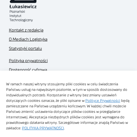
Kontakt z redakcją
O Mediach Logistyka
Statystyki portalu
Polityka prywatności
Dostępność cyfrowa
Regulamin Portalu
W ramach naszej witryny stosujemy pliki cookies w celu świadczenia
Regulamin sklepu
Państwu usług na najwyższym poziomie, w tym w sposób dostosowany do
indywidualnych potrzeb. Korzystanie z witryny bez zmiany ustawień
dotyczących cookies oznacza, że pliki opisane w
Polityce Prywatności
będą
zamieszczane na Państwa urządzeniu końcowym. W każdej chwili możecie
Państwo zmienić ustawienia dotyczące plików cookies w przeglądarce
internetowej. Akceptacja niezbędnych plików cookies jest wymagana do
Obrazy stockowe
prawidłowego działania witryny. Szczegółowe informacje znajdą Państwo w
autorstwa
zakładce:
POLITYKA PRYWATNOŚCI
.