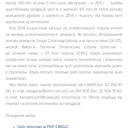
kwotę 130 mln zł oraz 5 mln euro. Wcześniej – w 2011 r. – Spółka
wyemitowała obligacje serii A o wartości 60 mln zł, które zostały
wykupione zgodnie z planem w 2014 r. Kupony dla każdej serii
wypłacane są terminowo.
Rok 2014 Grupa może zaliczyć do przełomowych, między innymi
za sprawą przeprowadzonych akwizycji. W styczniu sfinalizowane
zostało przejęcie Grupy C.Hartwig Gdynia, a w lipcu w skład GK OTL
wszedł Bałtycki Terminal Drobnicowy Gdynia (obecnie –
po zmianie nazwy – OT Port Gdynia; OTPG). Dzięki powyższym
przejęciom Grupa zyskała wiele nowych kompetencji i otworzyła
się na nowe rynki, a konsolidacja tych podmiotów stanowiła jeden
z czynników, dzięki którym możliwe było istotne zwiększenie skali
działalności.
Aby złożyć zapis, należy skontaktować się z NDM (tel. 22 254 97
60; e-mail: obligacje@ndm.com.pl) lub DM BOŚ (tel. 22 504 31 60;
e-mail: konsorcjum@bossa.pl). Informacje nt. Oferty znajdują się
również na stronie otlinwestor.pl/obligacje.
Powiązane wpisy:
Spór zbiorowy w PKP CARGO