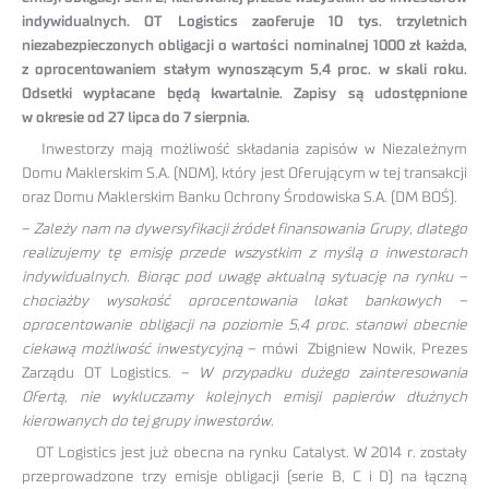
indywidualnych. OT Logistics zaoferuje 10 tys. trzyletnich
niezabezpieczonych obligacji o wartości nominalnej 1000 zł każda,
z oprocentowaniem stałym wynoszącym 5,4 proc. w skali roku.
Odsetki wypłacane będą kwartalnie. Zapisy są udostępnione
w okresie od 27 lipca do 7 sierpnia.
Inwestorzy mają możliwość składania zapisów w Niezależnym
Domu Maklerskim S.A. (NDM), który jest Oferującym w tej transakcji
oraz Domu Maklerskim Banku Ochrony Środowiska S.A. (DM BOŚ).
–
Zależy nam na dywersyfikacji źródeł finansowania Grupy, dlatego
realizujemy tę emisję przede wszystkim z myślą o inwestorach
indywidualnych. Biorąc pod uwagę aktualną sytuację na rynku –
chociażby wysokość oprocentowania lokat bankowych –
oprocentowanie obligacji na poziomie 5,4 proc. stanowi obecnie
ciekawą możliwość inwestycyjną
– mówi Zbigniew Nowik, Prezes
Zarządu OT Logistics. –
W przypadku dużego zainteresowania
Ofertą, nie wykluczamy kolejnych emisji papierów dłużnych
kierowanych do tej grupy inwestorów
.
OT Logistics jest już obecna na rynku Catalyst. W 2014 r. zostały
przeprowadzone trzy emisje obligacji (serie B, C i D) na łączną