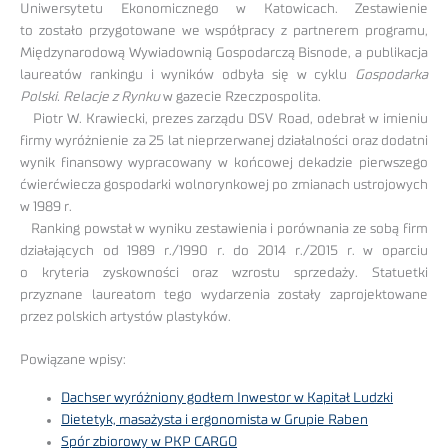
Uniwersytetu Ekonomicznego w Katowicach. Zestawienie
to zostało przygotowane we współpracy z partnerem programu,
Międzynarodową Wywiadownią Gospodarczą Bisnode, a publikacja
laureatów rankingu i wyników odbyła się w cyklu
Gospodarka
Polski. Relacje z Rynku
w gazecie Rzeczpospolita.
Piotr W. Krawiecki, prezes zarządu DSV Road, odebrał w imieniu
firmy wyróżnienie za 25 lat nieprzerwanej działalności oraz dodatni
wynik finansowy wypracowany w końcowej dekadzie pierwszego
ćwierćwiecza gospodarki wolnorynkowej po zmianach ustrojowych
w 1989 r.
Ranking powstał w wyniku zestawienia i porównania ze sobą firm
działających od 1989 r./1990 r. do 2014 r./2015 r. w oparciu
o kryteria zyskowności oraz wzrostu sprzedaży. Statuetki
przyznane laureatom tego wydarzenia zostały zaprojektowane
przez polskich artystów plastyków.
Powiązane wpisy:
Dachser wyróżniony godłem Inwestor w Kapitał Ludzki
Dietetyk, masażysta i ergonomista w Grupie Raben
Spór zbiorowy w PKP CARGO