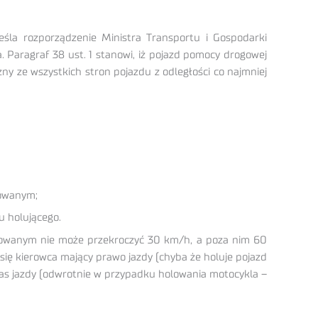
a rozporządzenie Ministra Transportu i Gospodarki
 Paragraf 38 ust. 1 stanowi, iż pojazd pomocy drogowej
y ze wszystkich stron pojazdu z odległości co najmniej
lowanym;
u holującego.
udowanym nie może przekroczyć 30 km/h, a poza nim 60
ię kierowca mający prawo jazdy (chyba że holuje pojazd
zas jazdy (odwrotnie w przypadku holowania motocykla –