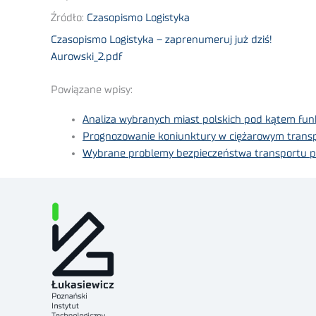
Źródło:
Czasopismo Logistyka
Czasopismo Logistyka – zaprenumeruj już dziś!
Aurowski_2.pdf
Powiązane wpisy:
Analiza wybranych miast polskich pod kątem fu
Prognozowanie koniunktury w ciężarowym tran
Wybrane problemy bezpieczeństwa transportu p