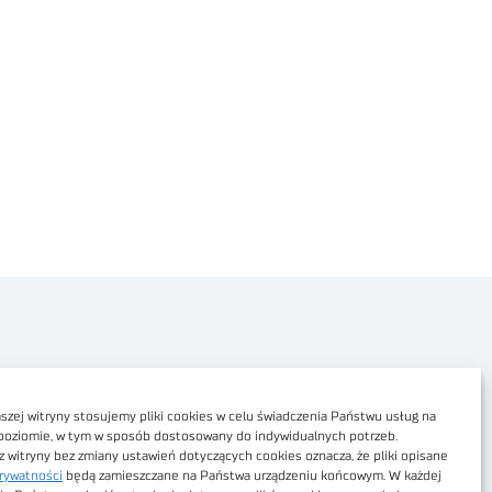
Polityka prywatności
Dostępność cyfrowa
zej witryny stosujemy pliki cookies w celu świadczenia Państwu usług na
poziomie, w tym w sposób dostosowany do indywidualnych potrzeb.
Regulamin Portalu
z witryny bez zmiany ustawień dotyczących cookies oznacza, że pliki opisane
rywatności
będą zamieszczane na Państwa urządzeniu końcowym. W każdej
Regulamin sklepu