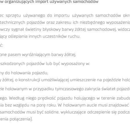
tów organizujących import używanych samochodów
ec sprzętu używanego do importu używanych samochodów określ
 technicznych pojazdów oraz zakresu ich niezbędnego wyposażenia.
wczy sygnał świetlny błyskowy barwy żółtej samochodowej, widoczn
jący oślepiania innych uczestników ruchu.
ć:
zone pasem wyróżniającym barwy żółtej,
uszkodzonych pojazdów lub być wyposażony w:
wny do holowania pojazdu,
żółtej, o konstrukcji umożliwiającej umieszczenie na pojeździe ho
zie holowanym w przypadku tymczasowego zakrycia świateł pojazd
wego. Według niego prędkość pojazdu holującego w terenie zab
nia bez względu na porę roku. W holowanym aucie musi znajdować s
e samochodów musi być solidne, wykluczające odczepienie się podc
enia połączenia).