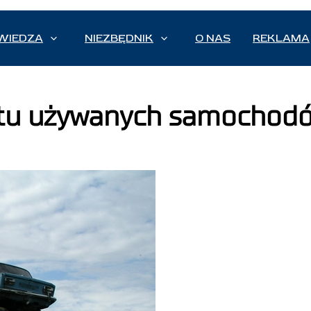
WIEDZA
NIEZBĘDNIK
O NAS
REKLAMA
ortu używanych samocho