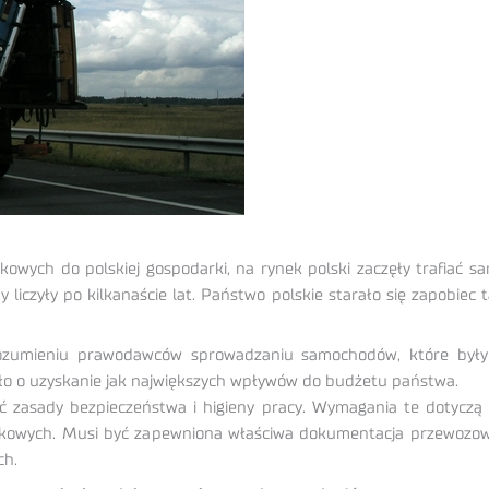
wych do polskiej gospodarki, na rynek polski zaczęły trafiać 
iczyły po kilkanaście lat. Państwo polskie starało się zapobiec 
 rozumieniu prawodawców sprowadzaniu samochodów, które były n
ło o uzyskanie jak największych wpływów do budżetu państwa.
zasady bezpieczeństwa i higieny pracy. Wymagania te dotyczą 
iskowych. Musi być zapewniona właściwa dokumentacja przewoz
ch.