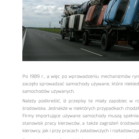
Po 1989 r., a więc po wprowadzeniu mechanizmów rynko
zaczęło sprowadzać samochody używane, które niekiedy l
samochodów używanych.
Należy podkreślić, iż przepisy te miały zapobiec w
środowiska. Jednakże w niektórych przypadkach chodzi
Firmy importujące używane samochody muszą spełniać 
stanowisk pracy kierowców, a także zagrożeń środow
kierowcy, jak i przy pracach załadowczych i rozładowczy