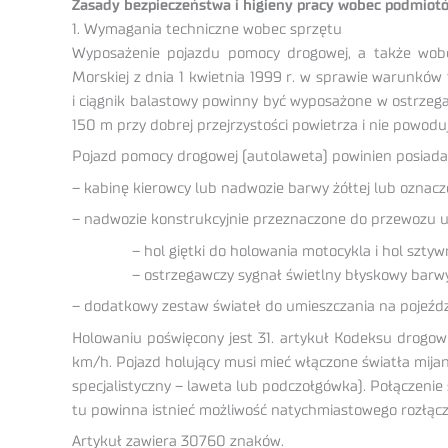
Zasady bezpieczeństwa i higieny pracy wobec podmio
1. Wymagania techniczne wobec sprzętu
Wyposażenie pojazdu pomocy drogowej, a także wob
Morskiej z dnia 1 kwietnia 1999 r. w sprawie warunków
i ciągnik balastowy powinny być wyposażone w ostrzega
150 m przy dobrej przejrzystości powietrza i nie powodu
Pojazd pomocy drogowej (autolaweta) powinien posiada
– kabinę kierowcy lub nadwozie barwy żółtej lub oznac
– nadwozie konstrukcyjnie przeznaczone do przewozu 
– hol giętki do holowania motocykla i hol szty
– ostrzegawczy sygnał świetlny błyskowy barwy 
– dodatkowy zestaw świateł do umieszczania na pojeźd
Holowaniu poświęcony jest 31. artykuł Kodeksu drogo
km/h. Pojazd holujący musi mieć włączone światła mija
specjalistyczny – laweta lub podczołgówka). Połączeni
tu powinna istnieć możliwość natychmiastowego rozłącz
Artykuł zawiera 30760 znaków.