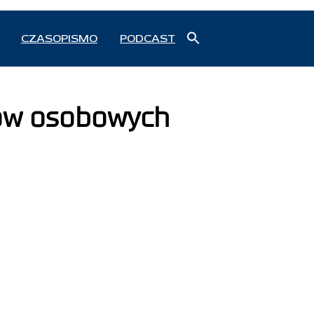
Search
CZASOPISMO
PODCAST
for:
Search Button
dów osobowych