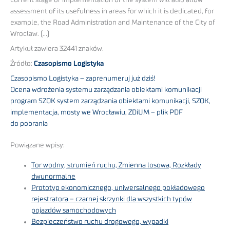
current stage of implementation of the system will also allow
assessment of its usefulness in areas for which it is dedicated, for
example, the Road Administration and Maintenance of the City of
Wroclaw. (…)
Artykuł zawiera 32441 znaków.
Źródło:
Czasopismo Logistyka
Czasopismo Logistyka – zaprenumeruj już dziś!
Ocena wdrożenia systemu zarządzania obiektami komunikacji
program SZOK system zarządzania obiektami komunikacji, SZOK,
implementacja, mosty we Wrocławiu, ZDiUM – plik PDF
do pobrania
Powiązane wpisy:
Tor wodny, strumień ruchu, Zmienna losowa, Rozkłady
dwunormalne
Prototyp ekonomicznego, uniwersalnego pokładowego
rejestratora – czarnej skrzynki dla wszystkich typów
pojazdów samochodowych
Bezpieczeństwo ruchu drogowego, wypadki