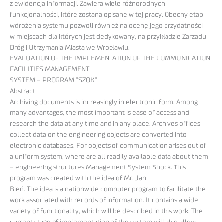
z ewidencją informacji. Zawiera wiele różnorodnych
funkcjonalności, które zostaną opisane w tej pracy. Obecny etap
wdrożenia systemu pozwoli również na ocenę jego przydatności
w miejscach dla których jest dedykowany, na przykładzie Zarządu
Dróg i Utrzymania Miasta we Wrocławiu.
EVALUATION OF THE IMPLEMENTATION OF THE COMMUNICATION
FACILITIES MANAGEMENT
SYSTEM – PROGRAM ”SZOK”
Abstract
Archiving documents is increasingly in electronic form. Among
many advantages, the most important is ease of access and
research the data at any time and in any place. Archives offices
collect data on the engineering objects are converted into
electronic databases. For objects of communication arises out of
a uniform system, where are all readily available data about them
– engineering structures Management System Shock. This
program was created with the idea of Mr. Jan
Bień. The idea is a nationwide computer program to facilitate the
work associated with records of information. It contains a wide
variety of functionality, which will be described in this work. The