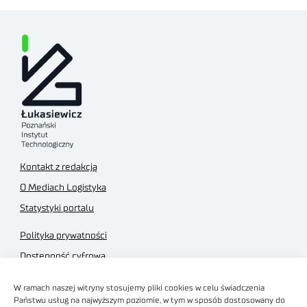
Kontakt z redakcją
O Mediach Logistyka
Statystyki portalu
Polityka prywatności
Dostępność cyfrowa
Regulamin Portalu
W ramach naszej witryny stosujemy pliki cookies w celu świadczenia
Regulamin sklepu
Państwu usług na najwyższym poziomie, w tym w sposób dostosowany do