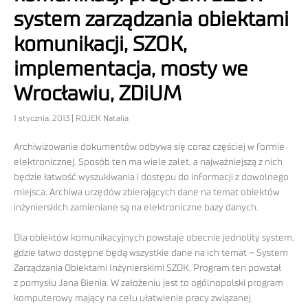
system zarządzania obiektami
komunikacji, SZOK,
implementacja, mosty we
Wrocławiu, ZDiUM
1 stycznia, 2013 | ROJEK Natalia
Archiwizowanie dokumentów odbywa się coraz częściej w formie
elektronicznej. Sposób ten ma wiele zalet, a najważniejszą z nich
będzie łatwość wyszukiwania i dostępu do informacji z dowolnego
miejsca. Archiwa urzędów zbierających dane na temat obiektów
inżynierskich zamieniane są na elektroniczne bazy danych.
Dla obiektów komunikacyjnych powstaje obecnie jednolity system,
gdzie łatwo dostępne będą wszystkie dane na ich temat – System
Zarządzania Obiektami Inżynierskimi SZOK. Program ten powstał
z pomysłu Jana Bienia. W założeniu jest to ogólnopolski program
komputerowy mający na celu ułatwienie pracy związanej