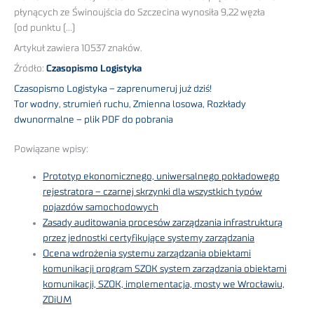
płynących ze Świnoujścia do Szczecina wynosiła 9,22 węzła
(od punktu (…)
Artykuł zawiera 10537 znaków.
Źródło:
Czasopismo Logistyka
Czasopismo Logistyka – zaprenumeruj już dziś!
Tor wodny, strumień ruchu, Zmienna losowa, Rozkłady
dwunormalne – plik PDF do pobrania
Powiązane wpisy:
Prototyp ekonomicznego, uniwersalnego pokładowego
rejestratora – czarnej skrzynki dla wszystkich typów
pojazdów samochodowych
Zasady auditowania procesów zarządzania infrastrukturą
przez jednostki certyfikujące systemy zarządzania
Ocena wdrożenia systemu zarządzania obiektami
komunikacji program SZOK system zarządzania obiektami
komunikacji, SZOK, implementacja, mosty we Wrocławiu,
ZDiUM