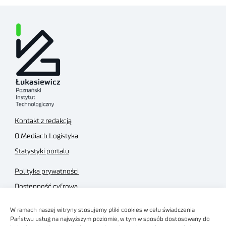
Kontakt z redakcją
O Mediach Logistyka
Statystyki portalu
Polityka prywatności
Dostępność cyfrowa
Regulamin Portalu
W ramach naszej witryny stosujemy pliki cookies w celu świadczenia
Regulamin sklepu
Państwu usług na najwyższym poziomie, w tym w sposób dostosowany do