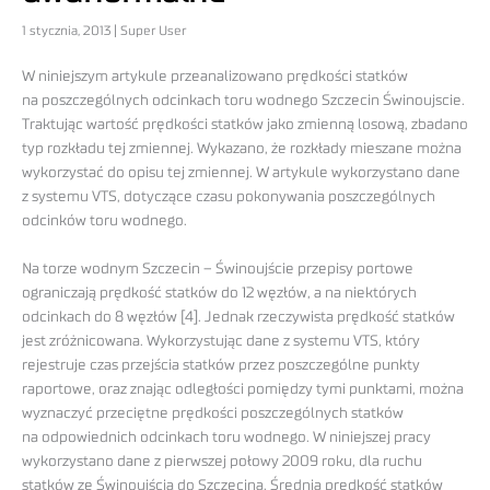
1 stycznia, 2013 | Super User
W niniejszym artykule przeanalizowano prędkości statków
na poszczególnych odcinkach toru wodnego Szczecin Świnoujscie.
Traktując wartość prędkości statków jako zmienną losową, zbadano
typ rozkładu tej zmiennej. Wykazano, że rozkłady mieszane można
wykorzystać do opisu tej zmiennej. W artykule wykorzystano dane
z systemu VTS, dotyczące czasu pokonywania poszczególnych
odcinków toru wodnego.
Na torze wodnym Szczecin – Świnoujście przepisy portowe
ograniczają prędkość statków do 12 węzłów, a na niektórych
odcinkach do 8 węzłów [4]. Jednak rzeczywista prędkość statków
jest zróżnicowana. Wykorzystując dane z systemu VTS, który
rejestruje czas przejścia statków przez poszczególne punkty
raportowe, oraz znając odległości pomiędzy tymi punktami, można
wyznaczyć przeciętne prędkości poszczególnych statków
na odpowiednich odcinkach toru wodnego. W niniejszej pracy
wykorzystano dane z pierwszej połowy 2009 roku, dla ruchu
statków ze Świnoujścia do Szczecina. Średnia prędkość statków