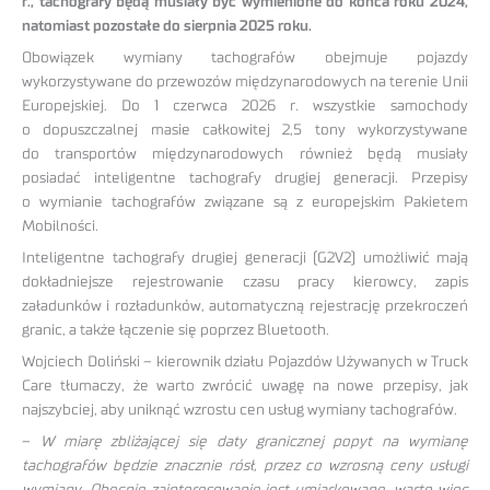
r., tachografy będą musiały być wymienione do końca roku 2024,
natomiast pozostałe do sierpnia 2025 roku.
Obowiązek wymiany tachografów obejmuje pojazdy
wykorzystywane do przewozów międzynarodowych na terenie Unii
Europejskiej. Do 1 czerwca 2026 r. wszystkie samochody
o dopuszczalnej masie całkowitej 2,5 tony wykorzystywane
do transportów międzynarodowych również będą musiały
posiadać inteligentne tachografy drugiej generacji. Przepisy
o wymianie tachografów związane są z europejskim Pakietem
Mobilności.
Inteligentne tachografy drugiej generacji (G2V2) umożliwić mają
dokładniejsze rejestrowanie czasu pracy kierowcy, zapis
załadunków i rozładunków, automatyczną rejestrację przekroczeń
granic, a także łączenie się poprzez Bluetooth.
Wojciech Doliński – kierownik działu Pojazdów Używanych w Truck
Care tłumaczy, że warto zwrócić uwagę na nowe przepisy, jak
najszybciej, aby uniknąć wzrostu cen usług wymiany tachografów.
–
W miarę zbliżającej się daty granicznej popyt na wymianę
tachografów będzie znacznie rósł, przez co wzrosną ceny usługi
wymiany. Obecnie zainteresowanie jest umiarkowane, warto więc