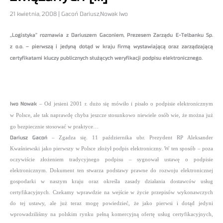
21 kwietnia, 2008 | Gacoń Dariusz,Nowak Iwo
„Logistyka” rozmawia z Dariuszem Gaconiem, Prezesem Zarządu E-Telbanku Sp.
z o.o. – pierwszą i jedyną dotąd w kraju firmą wystawiającą oraz zarządzającą
certyfikatami kluczy publicznych służących weryfikacji podpisu elektronicznego.
Iwo Nowak
– Od jesieni 2001 r. dużo się mówiło i pisało o podpisie elektronicznym
w Polsce, ale tak naprawdę chyba jeszcze stosunkowo niewiele osób wie, że można już
go bezpiecznie stosować w praktyce…
Dariusz Gacoń
– Zgadza się. 11 października ubr. Prezydent RP Aleksander
Kwaśniewski jako pierwszy w Polsce złożył podpis elektroniczny. W ten sposób – poza
oczywiście złożeniem tradycyjnego podpisu – sygnował ustawę o podpisie
elektronicznym. Dokument ten stwarza podstawy prawne do rozwoju elektronicznej
gospodarki w naszym kraju oraz określa zasady działania dostawców usług
certyfikacyjnych. Czekamy wprawdzie na wejście w życie przepisów wykonawczych
do tej ustawy, ale już teraz mogę powiedzieć, że jako pierwsi i dotąd jedyni
wprowadziliśmy na polskim rynku pełną komercyjną ofertę usług certyfikacyjnych,