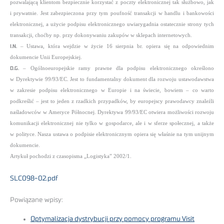
pozwalającą klientom bezpiecznie korzystać z poczty elektronicznej tak służbowo, jak
i prywatnie. Jest zabezpieczona przy tym poufność transakcji w handlu i bankowości
elektronicznej, a użycie podpisu elektronicznego uwiarygadnia ostatecznie strony tych
transakcji, choćby np. przy dokonywaniu zakupów w sklepach internetowych.
I.N.
– Ustawa, która wejdzie w życie 16 sierpnia br. opiera się na odpowiednim
dokumencie Unii Europejskiej.
D.G.
– Ogólnoeuropejskie ramy prawne dla podpisu elektronicznego określono
w Dyrektywie 99/93/EC. Jest to fundamentalny dokument dla rozwoju ustawodawstwa
w zakresie podpisu elektronicznego w Europie i na świecie, bowiem – co warto
podkreślić – jest to jeden z rzadkich przypadków, by europejscy prawodawcy znaleźli
naśladowców w Ameryce Północnej. Dyrektywa 99/93/EC otwiera możliwości rozwoju
komunikacji elektronicznej nie tylko w gospodarce, ale i w sferze społecznej, a także
w polityce. Nasza ustawa o podpisie elektronicznym opiera się właśnie na tym unijnym
dokumencie.
Artykuł pochodzi z czasopisma „Logistyka” 2002/1.
SLC098-02.pdf
Powiązane wpisy:
Optymalizacja dystrybucji przy pomocy programu Visit