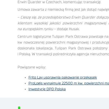
Erwin Quarder w Czechach, komentując transakcję.
Umowa zawarta z niemiecką firmą jest jak dotąd najwię
–
Cieszę się, że przedsiębiorstwo Erwin Quarder dołąc
klientom wysokiej jakości powierzchni magazynowej 
na europejskim rynku
– dodaje Husak.
Centrum logistyczne Tulipan Park Ostrawa powstaje na 
kw nowoczesnej powierzchni magazynowej i produkcyjne
doskonała lokalizacja. Tulipan Park Ostrawa położony
i Polską. W transakcji pośredniczyła agencja nieruchomo
Powiązane wpisy:
Frito Lay usprawnia pakowanie przekąsek
ProLogis wynajmuje 22500 m kw. powierzchni m
Inwestycje DPD Polska