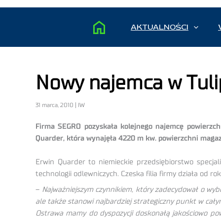
AKTUALNOŚCI
Nowy najemca w Tuli
31 marca, 2010 | IW
Firma SEGRO pozyskała kolejnego najemcę powierzchn
Quarder, która wynajęła 4220 m kw. powierzchni maga
Erwin Quarder to niemieckie przedsiębiorstwo specj
technologii odlewniczych. Czeska filia firmy działa od
–
Najważniejszym czynnikiem, który zadecydował o wybor
ale także stanowi najbardziej strategiczny punkt w ca
Ostrawa mamy do dyspozycji doskonałą jakościowo p