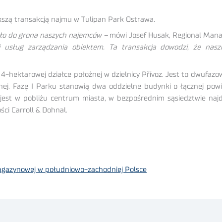
kszą transakcją najmu w Tulipan Park Ostrawa.
zyło do grona naszych najemców –
mówi Josef Husak, Regional Man
i usług zarządzania obiektem. Ta transakcja dowodzi, że nasz
4-hektarowej działce położnej w dzielnicy Přívoz. Jest to dwufazo
j. Fazę I Parku stanowią dwa oddzielne budynki o łącznej powi
 jest w pobliżu centrum miasta, w bezpośrednim sąsiedztwie najd
ści Carroll & Dohnal.
agazynowej w południowo-zachodniej Polsce