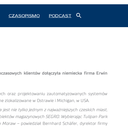
Search
CZASOPISMO
PODCAST
for:
Search Button
hczasowych klientów dołączyła niemiecka firma Erwin
czych oraz projektowaniu zautomatyzowanych systemów
ne zlokalizowane w Ostrawie i Michigan, w USA.
jest nie tylko jednym z najważniejszych czeskich miast,
d obiektów magazynowych SEGRO. Wybierając Tulipan Park
ch Moraw
– powiedział Bernhard Schäfer, dyrektor firmy