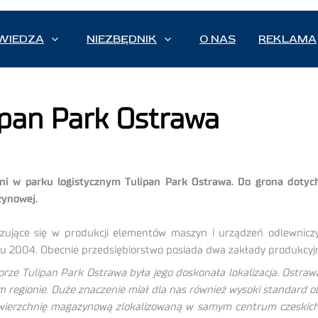
WIEDZA
NIEZBĘDNIK
O NAS
REKLAMA
pan Park Ostrawa
i w parku logistycznym Tulipan Park Ostrawa. Do grona dotyc
zynowej.
alizujące się w produkcji elementów maszyn i urządzeń odlewni
 roku 2004. Obecnie przedsiębiorstwo posiada dwa zakłady produkcyj
ze Tulipan Park Ostrawa była jego doskonała lokalizacja. Ostrawa 
łym regionie. Duże znaczenie miał dla nas również wysoki standar
owierzchnię magazynową zlokalizowaną w samym centrum czeski