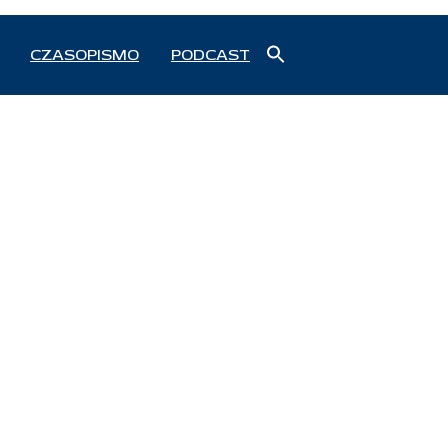
Search
CZASOPISMO
PODCAST
for:
Search Button