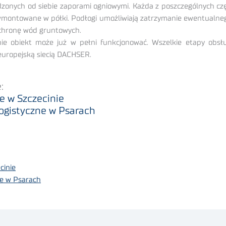
dgrodzonych od siebie zaporami ogniowymi. Każda z poszczególnych
wmontowane w półki. Podłogi umożliwiają zatrzymanie ewentualnego
chronę wód gruntowych.
 obiekt może już w pełni funkcjonować. Wszelkie etapy obsług
europejską siecią DACHSER.
:
e w Szczecinie
ogistyczne w Psarach
cinie
ne w Psarach