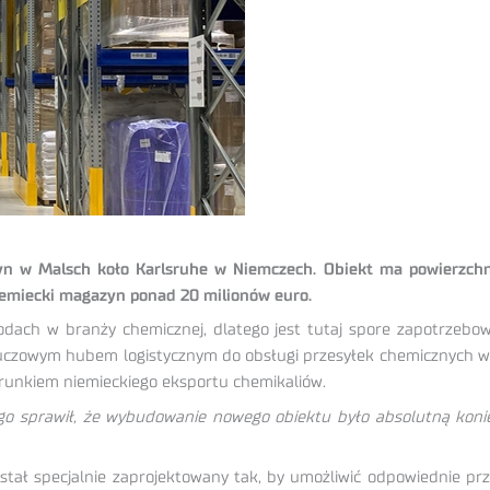
 w Malsch koło Karlsruhe w Niemczech. Obiekt ma powierzchnię
emiecki magazyn ponad 20 milionów euro.
dach w branży chemicznej, dlatego jest tutaj spore zapotrzebow
uczowym hubem logistycznym do obsługi przesyłek chemicznych w r
kierunkiem niemieckiego eksportu chemikaliów.
go sprawił, że wybudowanie nowego obiektu było absolutną koni
stał specjalnie zaprojektowany tak, by umożliwić odpowiednie pr