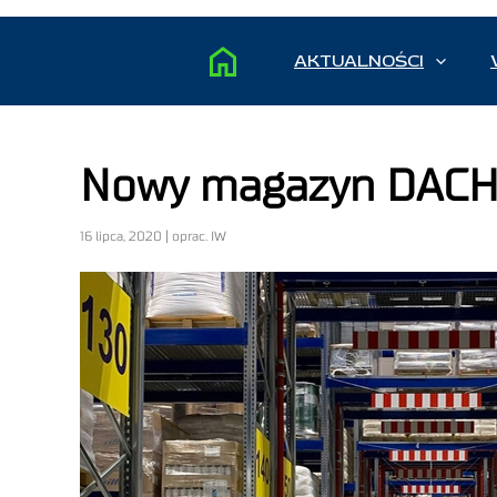
AKTUALNOŚCI
Nowy magazyn DACH
16 lipca, 2020 | oprac. IW