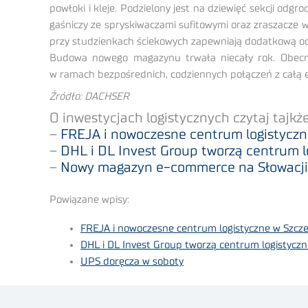
powłoki i kleje. Podzielony jest na dziewięć sekcji o
gaśniczy ze spryskiwaczami sufitowymi oraz zraszacze 
przy studzienkach ściekowych zapewniają dodatkową o
Budowa nowego magazynu trwała niecały rok. Obecnie
w ramach bezpośrednich, codziennych połączeń z całą 
Źródło: DACHSER
O inwestycjach logistycznych czytaj tajkże
–
FREJA i nowoczesne centrum logistyczn
–
DHL i DL Invest Group tworzą centrum l
–
Nowy magazyn e-commerce na Słowacji
Powiązane wpisy:
FREJA i nowoczesne centrum logistyczne w Szcze
DHL i DL Invest Group tworzą centrum logistycz
UPS doręcza w soboty