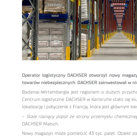
Operator logistyczny DACHSER otworzył nowy magazyn
towarów niebezpiecznych. DACHSER zainwestował w ni
Badenia-Wirtembergia jest regionem o dużych przycho
Centrum logistyczne DACHSER w Karlsruhe stało się kl
lokalizację i połączenie z Francją, która jest głównym 
–
Stale rosnący popyt ze strony przemysłu chemiczne
DACHSER Malsch.
Nowy magazyn może pomieścić 43 tys. palet. Obiekt zo