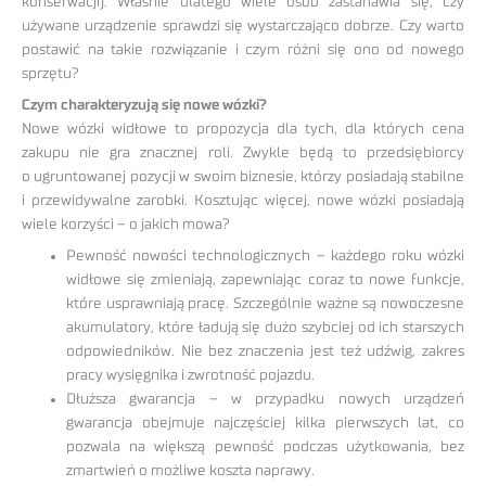
konserwacji). Właśnie dlatego wiele osób zastanawia się, czy
używane urządzenie sprawdzi się wystarczająco dobrze. Czy warto
postawić na takie rozwiązanie i czym różni się ono od nowego
sprzętu?
Czym charakteryzują się nowe wózki?
Nowe wózki widłowe to propozycja dla tych, dla których cena
zakupu nie gra znacznej roli. Zwykle będą to przedsiębiorcy
o ugruntowanej pozycji w swoim biznesie, którzy posiadają stabilne
i przewidywalne zarobki. Kosztując więcej, nowe wózki posiadają
wiele korzyści – o jakich mowa?
Pewność nowości technologicznych – każdego roku wózki
widłowe się zmieniają, zapewniając coraz to nowe funkcje,
które usprawniają pracę. Szczególnie ważne są nowoczesne
akumulatory, które ładują się dużo szybciej od ich starszych
odpowiedników. Nie bez znaczenia jest też udźwig, zakres
pracy wysięgnika i zwrotność pojazdu.
Dłuższa gwarancja – w przypadku nowych urządzeń
gwarancja obejmuje najczęściej kilka pierwszych lat, co
pozwala na większą pewność podczas użytkowania, bez
zmartwień o możliwe koszta naprawy.