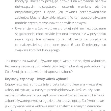
kondycji. Dokładny przegląd pozwolił na wdrożenie napraw
dotyczących najczęstszych usterek, wymiany płynów
eksploatacyjnych i opon, jak również przeprowadzenie
zabiegów blacharsko-lakierniczych. W ten sposób używane
modele często można nawet pomylić z nowymi.
Gwarancja – wózki widłowe z drugiej ręki również otoczone
są gwarancją, choć zwykle jest ona krótsza, niż w przypadku
nowej opcji. Nie zmienia to jednak faktu, że urządzenia
te najczęściej są chronione przez 6 lub 12 miesięcy, co
zwiększa komfort kupującego.
Jak można zauważyć, używane opcje wcale nie są złym wyborem.
Pozwalają zaoszczędzić wtedy, gdy tego najbardziej potrzebujemy.
Co oferują ich odpowiedniki wprost z salonu?
Używany, czy nowy – który wózek wybrać?
Odpowiedź jest jednocześnie prosta i skomplikowana – wszystko
zależy od sytuacji w naszym przedsiębiorstwie. Jeśli zależy nam
na zminimalizowaniu początkowych kosztów i rozruszaniu biznesu,
zakup używanego wózka będzie dużo lepszą opcją. Zarówno nowe
jak i używane wózki widłowe można znaleźć u znanych dealerów