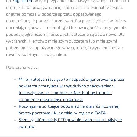
np.
fltgrupa.pl
. W tym przypadku, dla maszyn używanych firma FLT
oferuje dodatkową gwarancję, natomiast profesjonalny zespół,
chętnie pomoże w doborze sprzętu dopasowanego
do określonych potrzeb i oczekiwań. Dla przedsiębiorców, którzy
doceniają najnowsze technologie i bezawaryjność, a przy tym nie
posiadają ograniczeń finansowych, polecane są opcje nowe. Dla
wybranych Klientów z mniejszym budżetem lub mniejszymi
potrzebami zakup używanego wózka, lub jego wynajem, będzie
również świetnym rozwiązaniem.
Powiązane wpisy:
Miliony złotych i tysiące ton odpadów generowane przez
powietrze przesyłane w zbyt dużych opakowaniach
to koszty tzw. air-commerce. Niechlubny trend e-
commerce musi odejść do lamusa.
Rozwiązania sortujące odpowiednie dla zróżnicowanej
branży pocztowej i kurierskiej w regionie EMEA
3 rzeczy, które każdy CFO powinien wiedzieć o logistyce
zwrotów