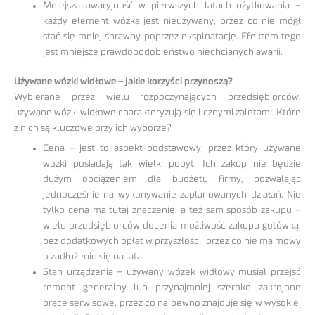
Mniejsza awaryjność w pierwszych latach użytkowania –
każdy element wózka jest nieużywany, przez co nie mógł
stać się mniej sprawny poprzez eksploatację. Efektem tego
jest mniejsze prawdopodobieństwo niechcianych awarii.
Używane wózki widłowe – jakie korzyści przynoszą?
Wybierane przez wielu rozpoczynających przedsiębiorców,
używane wózki widłowe charakteryzują się licznymi zaletami. Które
z nich są kluczowe przy ich wyborze?
Cena – jest to aspekt podstawowy, przez który używane
wózki posiadają tak wielki popyt. Ich zakup nie będzie
dużym obciążeniem dla budżetu firmy, pozwalając
jednocześnie na wykonywanie zaplanowanych działań. Nie
tylko cena ma tutaj znaczenie, a też sam sposób zakupu –
wielu przedsiębiorców docenia możliwość zakupu gotówką,
bez dodatkowych opłat w przyszłości, przez co nie ma mowy
o zadłużeniu się na lata.
Stan urządzenia – używany wózek widłowy musiał przejść
remont generalny lub przynajmniej szeroko zakrojone
prace serwisowe, przez co na pewno znajduje się w wysokiej