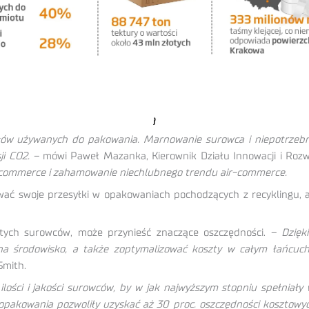
ałów używanych do pakowania. Marnowanie surowca i niepotrzebne
i CO2. –
mówi Paweł Mazanka, Kierownik Działu Innowacji i Roz
 e-commerce i zahamowanie niechlubnego trendu air-commerce.
wać swoje przesyłki w opakowaniach pochodzących z recyklingu, 
żytych surowców, może przynieść znaczące oszczędności.
– Dzięk
 środowisko, a także zoptymalizować koszty w całym łańcuc
Smith.
lości i jakości surowców, by w jak najwyższym stopniu spełniał
opakowania pozwoliły uzyskać aż 30 proc. oszczędności kosztowych