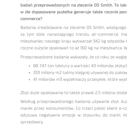
badań przeprowadzonych na zlecenie DS Smith. To tak 
w źle dopasowane pudełka generuje także rocznie pona
commerce?
Badania zrealizowane na zlecenie DS Smith, wiodąceg
za tym idzie narastającego trendu air-commerce, ma
mieszkaniec naszego kraju wytwarzał 342 kg odpadów ko
roczne zużycie opakowań to aż 160 kg na mieszkańca. W
Przeprowadzone badania wykazały, że co roku ze wzglę
88 747 ton tektury o wartości 43 milionów złoty
333 miliony m2 taśmy klejącej używanej do pako
41 milionów m3 wypełniaczy przesyłek, które wy
Zbyt duże opakowania to także prawie 2,5 miliona dod
Według przeprowadzonego badania używanie zbyt duży
marek przez konsumentów. Co trzeci polski klient e-c
odczuwa negatywne emocje w stosunku do marki, któr
sprzedawcy.