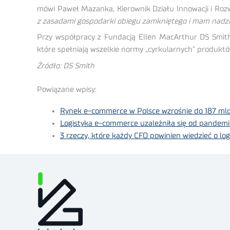
mówi Paweł Mazanka, Kierownik Działu Innowacji i Roz
z zasadami gospodarki obiegu zamkniętego i mam nadziej
Przy współpracy z Fundacją Ellen MacArthur DS Smit
które spełniają wszelkie normy „cyrkularnych” produktó
Żródło: DS Smith
Powiązane wpisy:
Rynek e-commerce w Polsce wzrośnie do 187 mld 
Logistyka e-commerce uzależniła się od pand
3 rzeczy, które każdy CFO powinien wiedzieć o lo