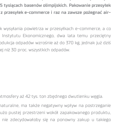
5 tysiącach basenów olimpijskich. Pakowanie przesyłek
 z przesyłek e-commerce i raz na zawsze pożegnać air-
k wysyłania powietrza w przesyłkach e-commerce, a co
o Instytutu Ekonomicznego, dwa lata temu przeciętny
odukcja odpadów wzrośnie aż do 370 kg, jednak już dziś
j niż 30 proc. wszystkich odpadów.
tmosfery aż 42 tys. ton zbędnego dwutlenku węgla.
naturalne, ma także negatywny wpływ na postrzeganie
 dużo pustej przestrzeni wokół zapakowanego produktu,
że nie zdecydowałoby się na ponowny zakup u takiego