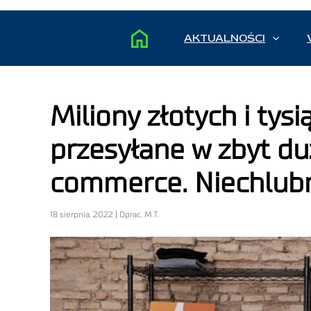
AKTUALNOŚCI
Miliony złotych i ty
przesyłane w zbyt du
commerce. Niechlubn
18 sierpnia, 2022 | Oprac. M.T.