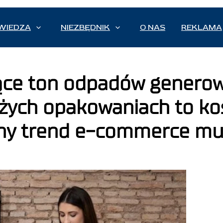
WIEDZA
NIEZBĘDNIK
O NAS
REKLAMA
siące ton odpadów genero
żych opakowaniach to kosz
y trend e-commerce mus