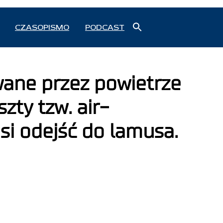
Search
CZASOPISMO
PODCAST
for:
Search Button
wane przez powietrze
ty tzw. air-
i odejść do lamusa.