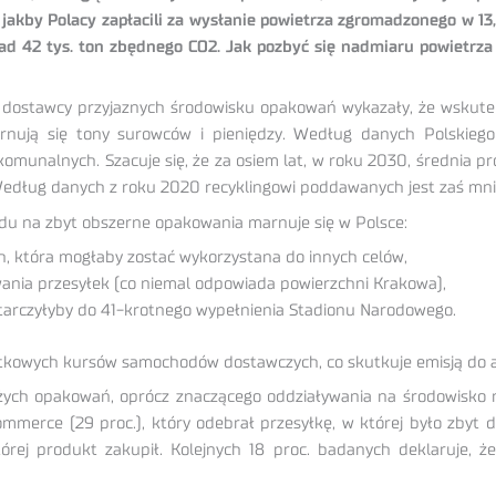
jakby Polacy zapłacili za wysłanie powietrza zgromadzonego w 13,
d 42 tys. ton zbędnego CO2. Jak pozbyć się nadmiaru powietrza
o dostawcy przyjaznych środowisku opakowań wykazały, że wskute
rnują się tony surowców i pieniędzy. Według danych Polskieg
munalnych. Szacuje się, że za osiem lat, w roku 2030, średnia pr
edług danych z roku 2020 recyklingowi poddawanych jest zaś mnie
du na zbyt obszerne opakowania marnuje się w Polsce:
ch, która mogłaby zostać wykorzystana do innych celów,
wania przesyłek (co niemal odpowiada powierzchni Krakowa),
starczyłyby do 41-krotnego wypełnienia Stadionu Narodowego.
atkowych kursów samochodów dostawczych, co skutkuje emisją do a
ch opakowań, oprócz znaczącego oddziaływania na środowisko 
ommerce (29 proc.), który odebrał przesyłkę, w której było zbyt
ej produkt zakupił. Kolejnych 18 proc. badanych deklaruje, 