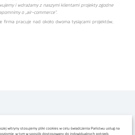
ujemy i wdrażamy z naszymi klientami projekty zgodne
 zapomnimy o „air-commerce”.
 firma pracuje nad około dwoma tysiącami projektów,
Polityka prywatności
Dostępność cyfrowa
zej witryny stosujemy pliki cookies w celu świadczenia Państwu usług na
poziomie, w tym w sposób dostosowany do indywidualnych potrzeb.