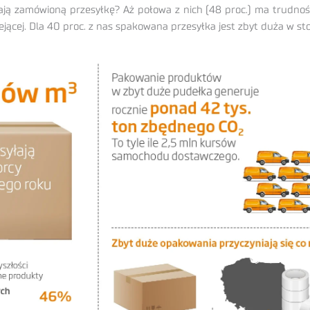
ają zamówioną przesyłkę? Aż połowa z nich (48 proc.) ma trudnoś
klejącej. Dla 40 proc. z nas spakowana przesyłka jest zbyt duża w 