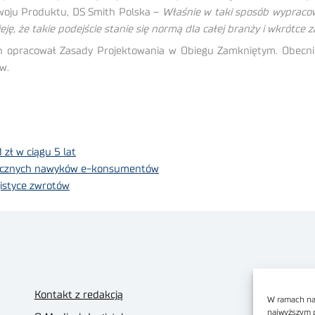
woju Produktu, DS Smith Polska –
Właśnie w taki sposób wypracow
ę, że takie podejście stanie się normą dla całej branży i wkrótce
h opracował Zasady Projektowania w Obiegu Zamkniętym. Obecnie
w.
zł w ciągu 5 lat
emicznych nawyków e-konsumentów
gistyce zwrotów
Kontakt z redakcją
W ramach nas
najwyższym 