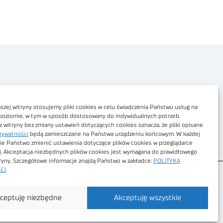
Polityka prywatności
Dostępność cyfrowa
zej witryny stosujemy pliki cookies w celu świadczenia Państwu usług na
poziomie, w tym w sposób dostosowany do indywidualnych potrzeb.
Regulamin Portalu
z witryny bez zmiany ustawień dotyczących cookies oznacza, że pliki opisane
rywatności
będą zamieszczane na Państwa urządzeniu końcowym. W każdej
Regulamin sklepu
ie Państwo zmienić ustawienia dotyczące plików cookies w przeglądarce
j. Akceptacja niezbędnych plików cookies jest wymagana do prawidłowego
tryny. Szczegółowe informacje znajdą Państwo w zakładce:
POLITYKA
CI
.
ceptuję niezbędne
Akceptuję wszystkie