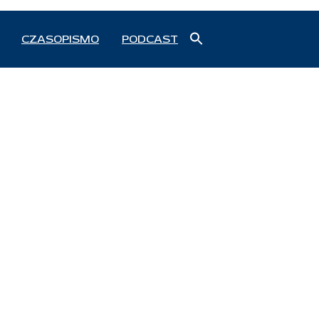
Search
CZASOPISMO
PODCAST
for:
Search Button