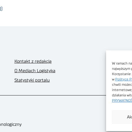
0)
Kontakt z redakcją
W ramach nas
najwyższym 
O Mediach Logistyka
Korzystanie 
w
Polityce P
Statystyki portalu
chwili możec
internetowe
działania wi
PRYWATNOŚ
Ak
hnologiczny