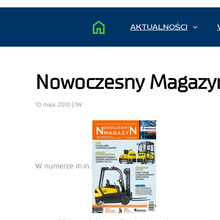
AKTUALNOŚCI
Nowoczesny Magazy
10 maja, 2010 | IW
W numerze m.in.: