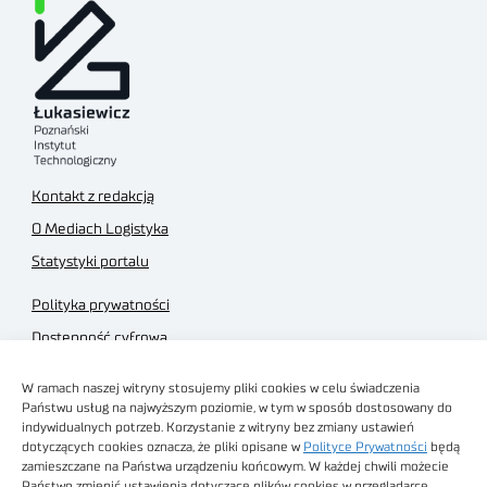
Kontakt z redakcją
O Mediach Logistyka
Statystyki portalu
Polityka prywatności
Dostępność cyfrowa
Regulamin Portalu
W ramach naszej witryny stosujemy pliki cookies w celu świadczenia
Regulamin sklepu
Państwu usług na najwyższym poziomie, w tym w sposób dostosowany do
indywidualnych potrzeb. Korzystanie z witryny bez zmiany ustawień
dotyczących cookies oznacza, że pliki opisane w
Polityce Prywatności
będą
zamieszczane na Państwa urządzeniu końcowym. W każdej chwili możecie
Państwo zmienić ustawienia dotyczące plików cookies w przeglądarce