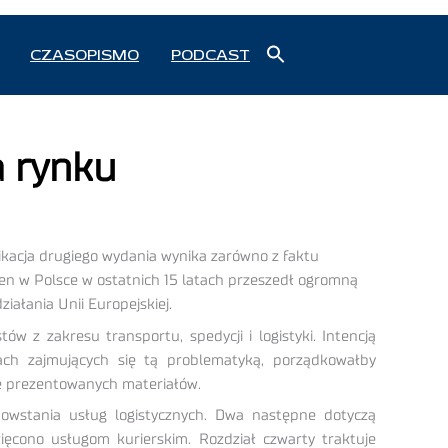
Search
CZASOPISMO
PODCAST
for:
Search Button
a rynku
ikacja drugiego wydania wynika zarówno z faktu
en w Polsce w ostatnich 15 latach przeszedł ogromną
ałania Unii Europejskiej.
ów z zakresu transportu, spedycji i logistyki. Intencją
ach zajmujących się tą problematyką, porządkowałby
mie prezentowanych materiałów.
powstania usług logistycznych. Dwa następne dotyczą
ięcono usługom kurierskim. Rozdział czwarty traktuje