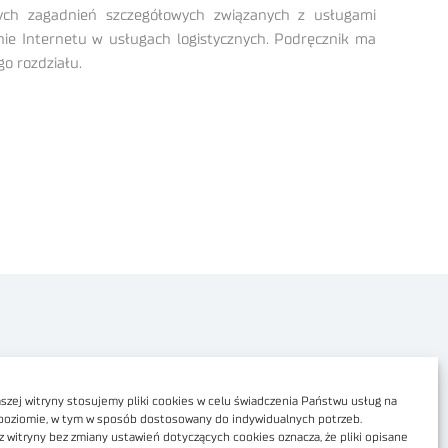
anych zagadnień szczegółowych związanych z usługami
nie Internetu w usługach logistycznych. Podręcznik ma
o rozdziału.
Polityka prywatności
Dostępność cyfrowa
zej witryny stosujemy pliki cookies w celu świadczenia Państwu usług na
poziomie, w tym w sposób dostosowany do indywidualnych potrzeb.
Regulamin Portalu
z witryny bez zmiany ustawień dotyczących cookies oznacza, że pliki opisane