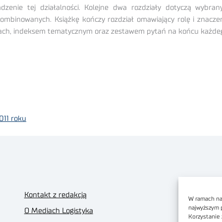
wadzenie tej działalności. Kolejne dwa rozdziały dotyczą wybr
kombinowanych. Książkę kończy rozdział omawiający rolę i znacze
ch, indeksem tematycznym oraz zestawem pytań na końcu każdeg
011 roku
Kontakt z redakcją
W ramach nas
najwyższym 
O Mediach Logistyka
Korzystanie 