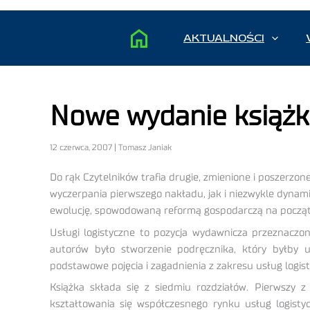
AKTUALNOŚCI
Nowe wydanie książki
12 czerwca, 2007 | Tomasz Janiak
Do rąk Czytelników trafia drugie, zmienione i poszerzo
wyczerpania pierwszego nakładu, jak i niezwykle dynam
ewolucję, spowodowaną reformą gospodarczą na początku
Usługi logistyczne to pozycja wydawnicza przeznaczona 
autorów było stworzenie podręcznika, który byłby 
podstawowe pojęcia i zagadnienia z zakresu usług logis
Książka składa się z siedmiu rozdziałów. Pierwszy 
kształtowania się współczesnego rynku usług logisty