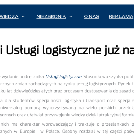
WIEDZA
NIEZBĘDNIK
O NAS
REKLAMA
 Usługi logistyczne już n
ne wydanie podręcznika
Usługi logistyczne
. Stosunkowo szybka publ
icznych zmian zachodzących na rynku usług logistycznych. Rynek t
 lat dziewięćdziesiątych oraz procesem dostosowania do zasad dzi
dla studentów specjalności: logistyka i transport oraz specjalist
uniwersalną pomocą wykorzystywaną na wielu polskich uczelni
tycznych oraz ułatwiał przyswojenie wiedzy dzięki atrakcyjnej for
z nich ma charakter wprowadzający i traktuje o przesłankach 
cznych w Europie i w Polsce. Osobny rozdział w tej części pośw