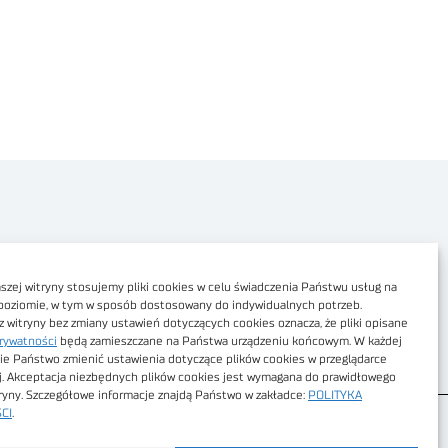
Polityka prywatności
Dostępność cyfrowa
zej witryny stosujemy pliki cookies w celu świadczenia Państwu usług na
poziomie, w tym w sposób dostosowany do indywidualnych potrzeb.
Regulamin Portalu
z witryny bez zmiany ustawień dotyczących cookies oznacza, że pliki opisane
rywatności
będą zamieszczane na Państwa urządzeniu końcowym. W każdej
Regulamin sklepu
ie Państwo zmienić ustawienia dotyczące plików cookies w przeglądarce
j. Akceptacja niezbędnych plików cookies jest wymagana do prawidłowego
tryny. Szczegółowe informacje znajdą Państwo w zakładce:
POLITYKA
CI
.