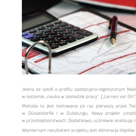
Jedna ze szkół o profilu spedycyjno-logistycznym Nad
w systemie „nauka w zakładzie pracy” („Lernen vor Ort“
Metoda ta jest testowana po raz pierwszy przez Tec
w Düsseldorfie i w Duisburgu. Nowy projekt umożli
w przedsiębiorstwach. Dodatkowo, uczniowie analizują r
Wymiernym rezultatem projektu jest eliminacja błędów 