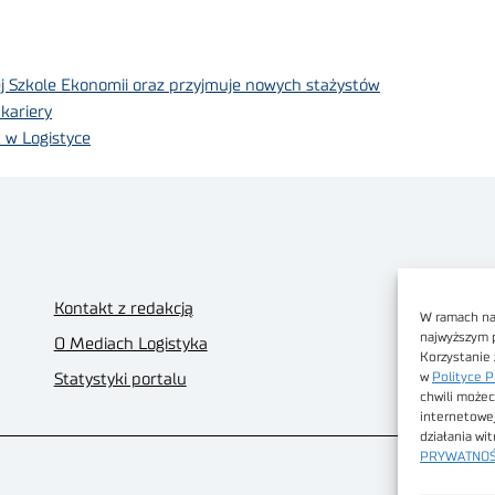
j Szkole Ekonomii oraz przyjmuje nowych stażystów
kariery
 w Logistyce
Kontakt z redakcją
W ramach nas
najwyższym 
O Mediach Logistyka
Korzystanie 
w
Polityce P
Statystyki portalu
chwili możec
internetowe
działania wi
PRYWATNOŚ