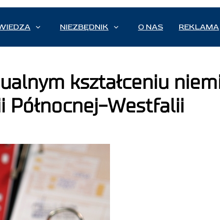
WIEDZA
NIEZBĘDNIK
O NAS
REKLAMA
ualnym kształceniu niem
i Północnej-Westfalii