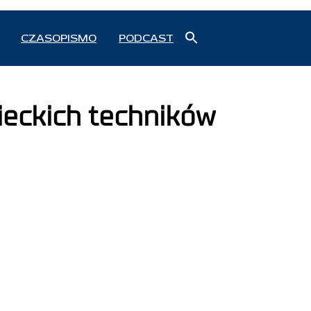
Search
CZASOPISMO
PODCAST
for:
Search Button
ieckich techników