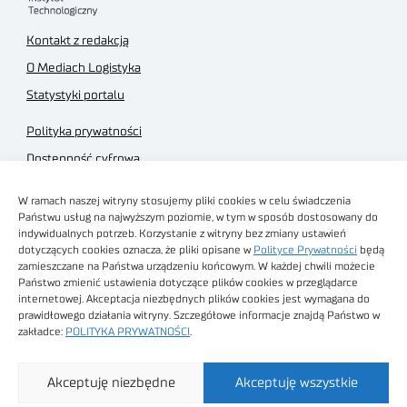
Kontakt z redakcją
O Mediach Logistyka
Statystyki portalu
Polityka prywatności
Dostępność cyfrowa
Regulamin Portalu
W ramach naszej witryny stosujemy pliki cookies w celu świadczenia
Regulamin sklepu
Państwu usług na najwyższym poziomie, w tym w sposób dostosowany do
indywidualnych potrzeb. Korzystanie z witryny bez zmiany ustawień
dotyczących cookies oznacza, że pliki opisane w
Polityce Prywatności
będą
zamieszczane na Państwa urządzeniu końcowym. W każdej chwili możecie
Państwo zmienić ustawienia dotyczące plików cookies w przeglądarce
internetowej. Akceptacja niezbędnych plików cookies jest wymagana do
Obrazy stockowe
prawidłowego działania witryny. Szczegółowe informacje znajdą Państwo w
autorstwa
zakładce:
POLITYKA PRYWATNOŚCI
.
Sieć Badawcza Łukasiewicz - Poznański Instytut
Akceptuję niezbędne
Akceptuję wszystkie
Technologiczny