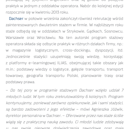
praktyk w jednym z oddziałów operatora. Nabór do kolejnej edycji
rozpocznie się w kwietniu 2013 roku.
Dachser
w połowie września zakończył również rekrutację wśród
zainteresowanych dwuletnim stażem w firmie. W najbliższym roku
staże odbędą się w oddziałach w Strykowie, Gądkach, Sosnowcu,
Warszawie oraz Wrocławiu. Na ten autorski program stażowy
operatora składa się odbycie praktyk w różnych działach firmy, np.:
w magazynie logistycznym, cross-dockingu, dyspozycji, itd.
Jednocześnie stażyści uzupełniają swoją wiedzę, korzystając
z platformy e-learningowej ILIAS, obejmującej takie obszary jak
m.in.: podstawy wiedzy o logistyce, gałęzie transportu, transport
towarowy, geografia transportu Polski, planowanie trasy oraz
podstawy prawa.
–
Do tej pory w programie stażowym Dachser wzięło udział 7
młodych ludzi. W tym roku zrekrutowaliśmy 6 kolejnych. Program
kontynuujemy, ponieważ zarówno opiekunowie, jak i sami stażyści,
są bardzo zadowoleni z jego efektów
– mówi Agnieszka Jóźwik,
dyrektor personalna w Dachser. –
Oferowane przez nas staże ściśle
wiążą się z praktyczną nauką zawodu. Ci młodzi ludzie zdobywają
u nas swoje pierwsze doświadczenia zawodowe oraz mają