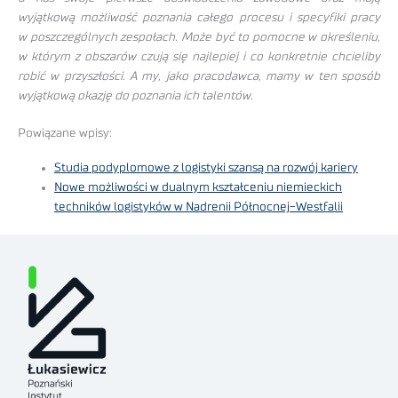
wyjątkową możliwość poznania całego procesu i specyfiki pracy
w poszczególnych zespołach. Może być to pomocne w określeniu,
w którym z obszarów czują się najlepiej i co konkretnie chcieliby
robić w przyszłości. A my, jako pracodawca, mamy w ten sposób
wyjątkową okazję do poznania ich talentów.
Powiązane wpisy:
Studia podyplomowe z logistyki szansą na rozwój kariery
Nowe możliwości w dualnym kształceniu niemieckich
techników logistyków w Nadrenii Północnej-Westfalii