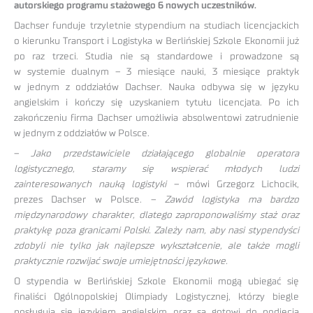
autorskiego programu stażowego 6 nowych uczestników.
Dachser funduje trzyletnie stypendium na studiach licencjackich
o kierunku Transport i Logistyka w Berlińskiej Szkole Ekonomii już
po raz trzeci. Studia nie są standardowe i prowadzone są
w systemie dualnym – 3 miesiące nauki, 3 miesiące praktyk
w jednym z oddziałów Dachser. Nauka odbywa się w języku
angielskim i kończy się uzyskaniem tytułu licencjata. Po ich
zakończeniu firma Dachser umożliwia absolwentowi zatrudnienie
w jednym z oddziałów w Polsce.
–
Jako przedstawiciele działającego globalnie operatora
logistycznego, staramy się wspierać młodych ludzi
zainteresowanych nauką logistyki
– mówi Grzegorz Lichocik,
prezes Dachser w Polsce. –
Zawód logistyka ma bardzo
międzynarodowy charakter, dlatego zaproponowaliśmy staż oraz
praktykę poza granicami Polski. Zależy nam, aby nasi stypendyści
zdobyli nie tylko jak najlepsze wykształcenie, ale także mogli
praktycznie rozwijać swoje umiejętności językowe.
O stypendia w Berlińskiej Szkole Ekonomii mogą ubiegać się
finaliści Ogólnopolskiej Olimpiady Logistycznej, którzy biegle
posługują się językiem angielskim oraz są gotowi do podjęcia