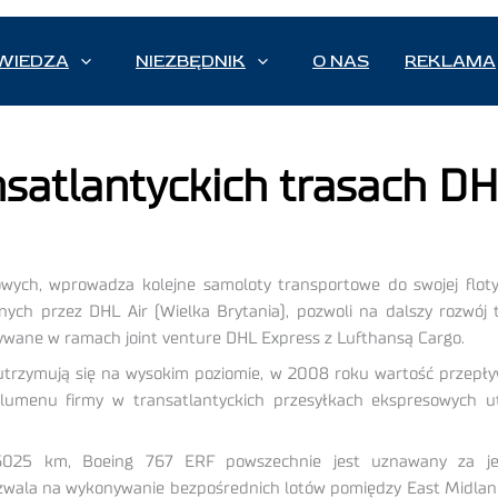
WIEDZA
NIEZBĘDNIK
O NAS
REKLAMA
nsatlantyckich trasach D
ych, wprowadza kolejne samoloty transportowe do swojej floty l
ch przez DHL Air (Wielka Brytania), pozwoli na dalszy rozwój 
ywane w ramach joint venture DHL Express z Lufthansą Cargo.
 utrzymują się na wysokim poziomie, w 2008 roku wartość przep
umenu firmy w transatlantyckich przesyłkach ekspresowych u
025 km, Boeing 767 ERF powszechnie jest uznawany za jed
zwala na wykonywanie bezpośrednich lotów pomiędzy East Midlands 