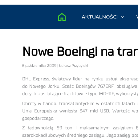
AKTUALNOŚCI
Nowe Boeingi na tra
6 października, 2009 | Łukasz Przybylski
DHL Express, światowy lider na rynku usług ekspresow
do Nowego Jorku. Sześć Boeingów 767ERF, obsługiwany
dotychczas latające frachtowce typu MD-11F, wykorzyst
Obroty w handlu transatlantyckim w ostatnich latach
Unia Europejska wyniosła 347 mld USD. Wartość wol
gospodarczego.
Z ładownością 59 ton i maksymalnym zasięgiem 6
szerokokadłubowych średniego zasięgu. Jego zasięg po