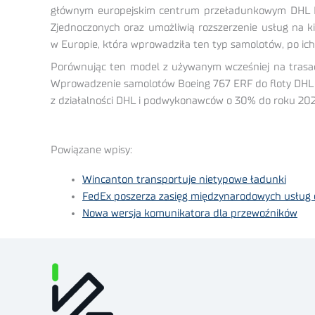
głównym europejskim centrum przeładunkowym DHL Ex
Zjednoczonych oraz umożliwią rozszerzenie usług na 
w Europie, która wprowadziła ten typ samolotów, po ich
Porównując ten model z używanym wcześniej na trasac
Wprowadzenie samolotów Boeing 767 ERF do floty DHL wp
z działalności DHL i podwykonawców o 30% do roku 20
Powiązane wpisy:
Wincanton transportuje nietypowe ładunki
FedEx poszerza zasięg międzynarodowych usług
Nowa wersja komunikatora dla przewoźników