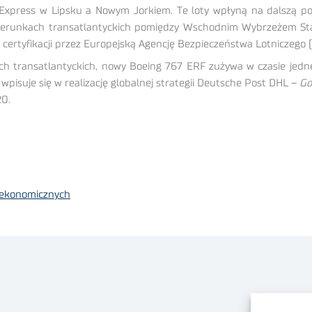
press w Lipsku a Nowym Jorkiem. Te loty wpłyną na dalszą po
kierunkach transatlantyckich pomiędzy Wschodnim Wybrzeżem St
 certyfikacji przez Europejską Agencję Bezpieczeństwa Lotniczego 
h transatlantyckich, nowy Boeing 767 ERF zużywa w czasie jedne
isuje się w realizację globalnej strategii Deutsche Post DHL –
Go
20.
 ekonomicznych