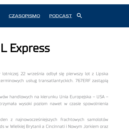
Search
CZASOPISMO
PODCAST
for:
Search Button
HL Express
otniczej. 22 września odbył się pierwszy lot z Lipska
terminowych usług transatlantyckich. 767ERF zastąpią
ływów handlowych na kierunku Unia Europejska – USA –
trzymała wysoki poziom nawet w czasie spowolnienia
en z najnowocześniejszych frachtowych samolotów
w Wielkiej Brytanii a Cincinnati i Nowym Jorkiem oraz