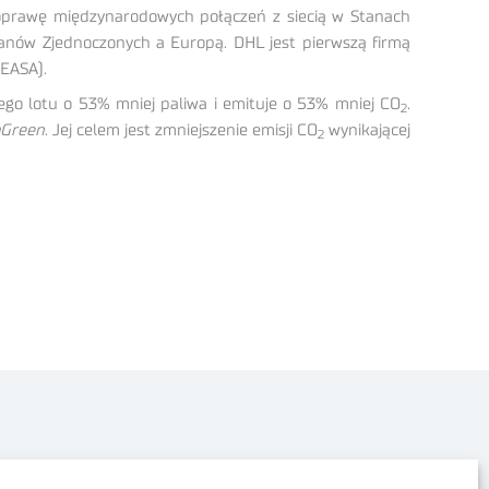
prawę międzynarodowych połączeń z siecią w Stanach
anów Zjednoczonych a Europą. DHL jest pierwszą firmą
(EASA).
go lotu o 53% mniej paliwa i emituje o 53% mniej CO
.
2
Green
. Jej celem jest zmniejszenie emisji CO
wynikającej
2
Polityka prywatności