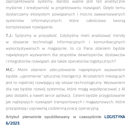
zaprojektowane systemy. Bardzo ważne jest też analityczne
myślenie i kreatywność w projektowaniu rozwiązań. Dzięki temu
dostarczamy ekosystem powiązanych i mocno zaawansowanych
systemów informatycznych, które całościowo tworzą
kompleksowe rozwiązanie.
T.J.:
Spójrzmy w przyszłość. Gdybyśmy mieli analizować trendy
w obszarze technologii informacyjnych i komunikacyjnych
wykorzystywanych w magazynie, to co Pana zdaniem będzie
największym wyzwaniem dla zespołów deweloperów, dostawców
i integratorów rozwiązań, ale także operatorów logistycznych?
M.C.:
Moim zdaniem zdecydowanie największym wyzwaniem
będzie „ujarzmienie” sztucznej inteligencji. W ostatnich miesiącach
jest to najsilniej rozwijający się obszar technologiczny. Wyzwaniem
dla nas będzie rozwój systemów, które mogą współpracować z AI
jako dodatki, a nawet serce aplikacji. Celem będzie przygotowanie
jak najlepszych rozwiązań transportowych i magazynowych, które
przyspieszą i usprawnią codzienną pracę operacyjną.
Artykuł pierwotnie opublikowany w czasopiśmie
LOGISTYKA
6/2023
.