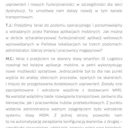
usprawnień i nowych funkcjonalności, w szczególności dla sieci
dystrybucji. To umożliwia nam dalszy rozwój w tym kanale
transportowym.
T.J.:
Przejdźmy teraz do poziomu operacyjnego i porozmawiajmy
o wdrażanych przez Państwa aplikacjach mobilnych. Jak można
w skrócie scharakteryzować funkcjonalność aplikacji webowych
wprowadzanych w Państwa lokalizacjach na trzech poziomach:
administrator, liderzy zmiany i pracownicy magazynowi?
M.C.:
Wraz z przejściem na skanery klasy smartfon ID Logistics
rozwinął też kolejne aplikacje mobilne, w pełni wykorzystując
nowe możliwości sprzętowe. Jednocześnie był to dla nas punkt
wyjścia do analizy obecnych procesów, opartych na skanerach,
i impuls do przygotowania dodatkowych usprawnień. Zostały one
zaprojektowane i wdrożone wspólnie z dostawcami WMS.
Na warsztat wzięliśmy także rozwiązania transportowe, zarówno dla
kierowców, jak i pracowników hubów przeładunkowych. Z punktu
widzenia administratora ważnym osiągnięciem było wdrożenie
systemu klasy MDM. Z jednej strony pozwoliło nam
to na automatyzację zarządzania konfiguracją skanerów, z drugiej –
umożliwiło sprawniejsze udzielanie pomocy przez nasz helpdesk.