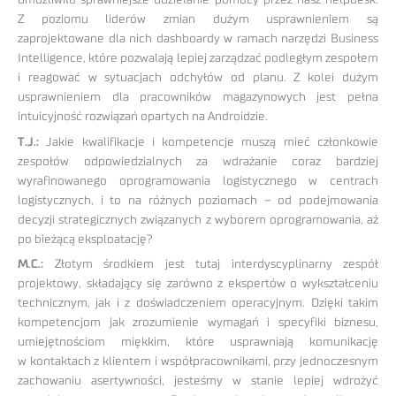
Z poziomu liderów zmian dużym usprawnieniem są
zaprojektowane dla nich dashboardy w ramach narzędzi Business
Intelligence, które pozwalają lepiej zarządzać podległym zespołem
i reagować w sytuacjach odchyłów od planu. Z kolei dużym
usprawnieniem dla pracowników magazynowych jest pełna
intuicyjność rozwiązań opartych na Androidzie.
T.J.:
Jakie kwalifikacje i kompetencje muszą mieć członkowie
zespołów odpowiedzialnych za wdrażanie coraz bardziej
wyrafinowanego oprogramowania logistycznego w centrach
logistycznych, i to na różnych poziomach – od podejmowania
decyzji strategicznych związanych z wyborem oprogramowania, aż
po bieżącą eksploatację?
M.C.:
Złotym środkiem jest tutaj interdyscyplinarny zespół
projektowy, składający się zarówno z ekspertów o wykształceniu
technicznym, jak i z doświadczeniem operacyjnym. Dzięki takim
kompetencjom jak zrozumienie wymagań i specyfiki biznesu,
umiejętnościom miękkim, które usprawniają komunikację
w kontaktach z klientem i współpracownikami, przy jednoczesnym
zachowaniu asertywności, jesteśmy w stanie lepiej wdrożyć