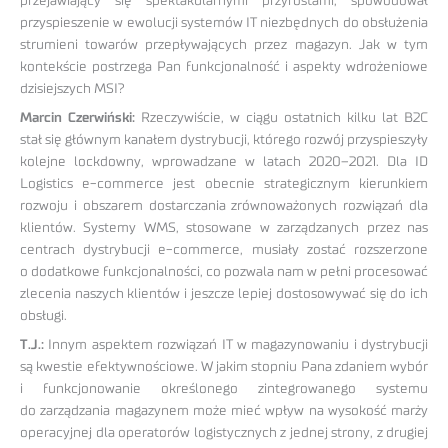
przejawiający się spektakularnymi przyrostami, spowodował
przyspieszenie w ewolucji systemów IT niezbędnych do obsłużenia
strumieni towarów przepływających przez magazyn. Jak w tym
kontekście postrzega Pan funkcjonalność i aspekty wdrożeniowe
dzisiejszych MSI?
Marcin Czerwiński:
Rzeczywiście, w ciągu ostatnich kilku lat B2C
stał się głównym kanałem dystrybucji, którego rozwój przyspieszyły
kolejne lockdowny, wprowadzane w latach 2020–2021. Dla ID
Logistics e-commerce jest obecnie strategicznym kierunkiem
rozwoju i obszarem dostarczania zrównoważonych rozwiązań dla
klientów. Systemy WMS, stosowane w zarządzanych przez nas
centrach dystrybucji e-commerce, musiały zostać rozszerzone
o dodatkowe funkcjonalności, co pozwala nam w pełni procesować
zlecenia naszych klientów i jeszcze lepiej dostosowywać się do ich
obsługi.
T.J.:
Innym aspektem rozwiązań IT w magazynowaniu i dystrybucji
są kwestie efektywnościowe. W jakim stopniu Pana zdaniem wybór
i funkcjonowanie określonego zintegrowanego systemu
do zarządzania magazynem może mieć wpływ na wysokość marży
operacyjnej dla operatorów logistycznych z jednej strony, z drugiej