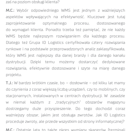
zaś na poziom obsługi klienta?
M.C.:
Wybór odpowiedniego WMS jest jednym z ważniejszych
aspektów wpływających na efektywność. Kluczowe jest tutaj
zaprojektowanie optymalnego procesu, dostosowanego
do wymagań klienta. Ponadto trzeba też pamiętać, że nie każdy
WMS będzie najlepszym rozwiązaniem dla każdego procesu.
Dlatego też Grupa ID Logistics certyfikowała cztery rozwiązania
rynkowe i na podstawie przeprowadzonych analiz zaklasyfikowała,
który WMS jest najlepszy dla danej branży i dla danego kanału
dystrybucji. Dzięki temu możemy dostarczyć dedykowane
rozwiązania, efektywnie dostosowane i szyte na miarę danego
projektu.
T.J.:
W bardzo krótkim czasie, bo – dosłownie – od kilku lat mamy
do czynienia z coraz większą liczbą urządzeń, czy to mobilnych, czy
stacjonarnych, instalowanych w centrach dystrybucji. W zasadzie
w niemal każdym z „tradycyjnych” obszarów magazynu
dostrzegamy duże przyspieszenie. Do tego dochodzi coraz
ważniejszy obszar, jakim jest obsługa zwrotów. Jak ID Logistics
proceduje zwroty, ale przede wszystkim od strony informatycznej?
M.C.:
Ostatnie lata to także okres wymiany skanerów (terminali