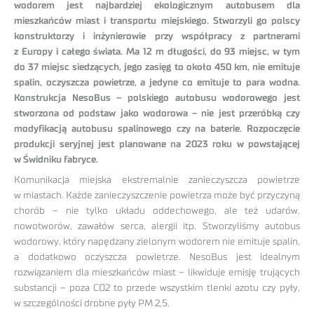
wodorem jest najbardziej ekologicznym autobusem dla
mieszkańców miast i transportu miejskiego. Stworzyli go polscy
konstruktorzy i inżynierowie przy współpracy z partnerami
z Europy i całego świata. Ma 12 m długości, do 93 miejsc, w tym
do 37 miejsc siedzących, jego zasięg to około 450 km, nie emituje
spalin, oczyszcza powietrze, a jedyne co emituje to para wodna.
Konstrukcja NesoBus – polskiego autobusu wodorowego jest
stworzona od podstaw jako wodorowa – nie jest przeróbką czy
modyfikacją autobusu spalinowego czy na baterie. Rozpoczęcie
produkcji seryjnej jest planowane na 2023 roku w powstającej
w Świdniku fabryce.
Komunikacja miejska ekstremalnie zanieczyszcza powietrze
w miastach. Każde zanieczyszczenie powietrza może być przyczyną
chorób – nie tylko układu oddechowego, ale też udarów,
nowotworów, zawałów serca, alergii itp. Stworzyliśmy autobus
wodorowy, który napędzany zielonym wodorem nie emituje spalin,
a dodatkowo oczyszcza powietrze. NesoBus jest idealnym
rozwiązaniem dla mieszkańców miast – likwiduje emisję trujących
substancji – poza CO2 to przede wszystkim tlenki azotu czy pyły,
w szczególności drobne pyły PM 2,5.