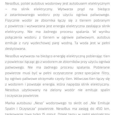
NesoBus, polski autobus wodorowy jest autobusem elektrycznym
– ma silnik elektryczny. Wytwarza prąd na bieżąco
z zatankowanego wodoru przy użyciu ogniwa paliwowego.
Fizycznie wodór ze zbiornika łączy się z tlenem pobranym
z powietrza i wytwarzana jest energia elektryczna zasilająca silnik
elektryczny. Nie ma żadnego procesu spalania. W wyniku
połączenia wodoru z tlenem w ogniwie paliwowym, autobus
emituje z rury wydechowej parę wodną. Ta woda jest w pełni
destylowana.
NesoBus wytwarza na bieżąco energię elektryczną pobierając tlen
z powietrza i łącząc go z wodorem ze zbiorników przy użyciu ogniwa
paliwowego. Nie ma żadnego procesu spalania. Pobierane
powietrze musi być w pełni oczyszczone przez specjalne filtry,
by ogniwo paliwowe otrzymało czysty tlen. Wówczas tlen łączy się
z wodorem i powstaje energia, która napędza silnik elektryczny.
Nesobus użytkowany na zielony wodór nie emituje spalin
i oczyszcza powietrze.
Marka autobusu „Neso” wodorowego to skrót od „Nie Emituje
Spalin i Oczyszcza” powietrze. NesoBus ma zasięg do 450 km,
tankowanie trwa tylko 15 minut. Dzięki temu w pełni ekologiczny