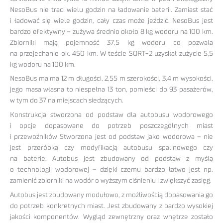
NesoBus nie traci wielu godzin na ładowanie baterii. Zamiast stać
i ładować się wiele godzin, cały czas może jeździć. NesoBus jest
bardzo efektywny – zużywa średnio około 8 kg wodoru na 100 km.
Zbiorniki mają pojemność 37,5 kg wodoru co pozwala
na przejechanie ok. 450 km. W teście SORT-2 uzyskał zużycie 5,5
kg wodoru na 100 km.
NesoBus ma ma 12 m długości, 2,55 m szerokości, 3,4 m wysokości,
jego masa własna to niespełna 13 ton, pomieści do 93 pasażerów,
w tym do 37 na miejscach siedzących.
Konstrukcja stworzona od podstaw dla autobusu wodorowego
i opcje dopasowane do potrzeb poszczególnych miast
i przewoźników Stworzona jest od podstaw jako wodorowa – nie
jest przeróbką czy modyfikacją autobusu spalinowego czy
na baterie. Autobus jest zbudowany od podstaw z myślą
o technologii wodorowej – dzięki czemu bardzo łatwo jest np.
zamienić zbiorniki na wodór o wyższym ciśnieniu i zwiększyć zasięg.
Autobus jest zbudowany modułowo, z możliwością dopasowania go
do potrzeb konkretnych miast. Jest zbudowany z bardzo wysokiej
jakości komponentów. Wygląd zewnętrzny oraz wnętrze zostało