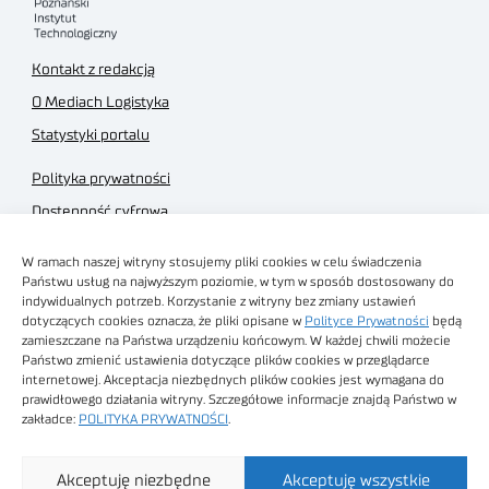
Kontakt z redakcją
O Mediach Logistyka
Statystyki portalu
Polityka prywatności
Dostępność cyfrowa
Regulamin Portalu
W ramach naszej witryny stosujemy pliki cookies w celu świadczenia
Regulamin sklepu
Państwu usług na najwyższym poziomie, w tym w sposób dostosowany do
indywidualnych potrzeb. Korzystanie z witryny bez zmiany ustawień
dotyczących cookies oznacza, że pliki opisane w
Polityce Prywatności
będą
zamieszczane na Państwa urządzeniu końcowym. W każdej chwili możecie
Państwo zmienić ustawienia dotyczące plików cookies w przeglądarce
internetowej. Akceptacja niezbędnych plików cookies jest wymagana do
Obrazy stockowe
prawidłowego działania witryny. Szczegółowe informacje znajdą Państwo w
autorstwa
zakładce:
POLITYKA PRYWATNOŚCI
.
Sieć Badawcza Łukasiewicz - Poznański Instytut
Akceptuję niezbędne
Akceptuję wszystkie
Technologiczny